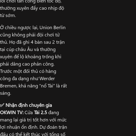
lối chơi tấn công biên tốc độ,
thường xuyên đẩy cao nhịp độ
từ sớm.
Ở chiều ngược lại, Union Berlin
cũng không phải đội chơi tử
thủ. Họ đã ghi 4 bàn sau 2 trận
tại cúp châu Âu và thường
xuyên để lộ khoảng trống khi
phải dâng cao phản công.
Trước một đối thủ có hàng
công đa dạng như Werder
Bremen, khả năng “nổ Tài” là rất
sáng.
✅ Nhận định chuyên gia
OKWIN TV:
Cửa
Tài 2.5
đang
mang lại giá trị tốt hơn với mức
lợi nhuận ổn định. Dự đoán trận
đấu có thể kết thúc với tổng số