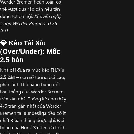
Werder Bremen hoàn toàn có
thể vượt qua rào cản nếu tận
dụng tốt cơ hội.
Khuyến nghị:
Chọn Werder Bremen -0.25
(FT)
.
💎 Kèo Tài Xỉu
(Over/Under): Mốc
2.5 bàn
Nhà cái đưa ra mức kèo Tài/Xỉu
2.5 bàn
– con số tương đối cao,
phản ánh khả năng bùng nổ
bàn thắng của Werder Bremen
trên sân nhà. Thống kê cho thấy
4/5 trận gần nhất của Werder
Bremen tại Bundesliga đều có ít
nhất 3 bàn thắng được ghi. Đội
bóng của Horst Steffen ưa thích