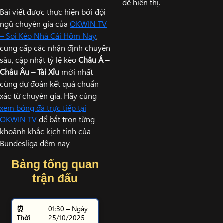
để hiển thị.
Bài viết được thực hiện bởi đội
ngũ chuyên gia của
OKWIN TV
– Soi Kèo Nhà Cái Hôm Nay
,
cung cấp các nhận định chuyên
sâu, cập nhật tỷ lệ kèo
Châu Á –
Châu Âu – Tài Xỉu
mới nhất
cùng dự đoán kết quả chuẩn
xác từ chuyên gia. Hãy cùng
xem bóng đá trực tiếp tại
OKWIN TV
để bắt trọn từng
khoảnh khắc kịch tính của
Bundesliga đêm nay
Bảng tổng quan
trận đấu
⏰
01:30 – Ngày
Thời
25/10/2025