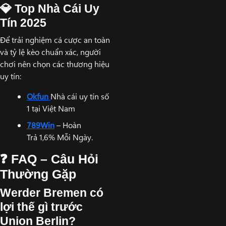
💎 Top Nhà Cái Uy
Tín 2025
Để trải nghiệm cá cược an toàn
và tỷ lệ kèo chuẩn xác, người
chơi nên chọn các thương hiệu
uy tín:
Okfun
Nhà cái uy tín số
1 tại Việt Nam
789Win
– Hoàn
Trả 1,6% Mỗi Ngày.
❓ FAQ – Câu Hỏi
Thường Gặp
Werder Bremen có
lợi thế gì trước
Union Berlin?