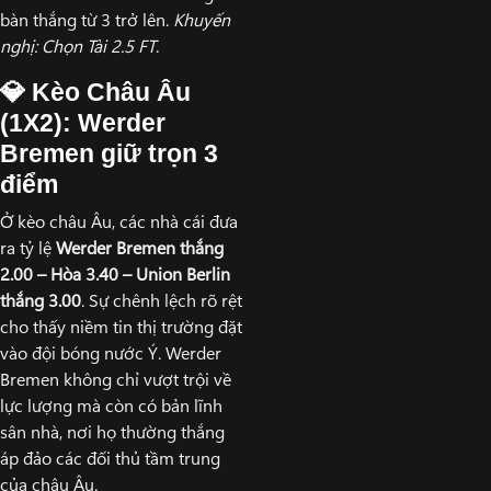
bàn thắng từ 3 trở lên.
Khuyến
nghị: Chọn Tài 2.5 FT
.
💎 Kèo Châu Âu
(1X2): Werder
Bremen giữ trọn 3
điểm
Ở kèo châu Âu, các nhà cái đưa
ra tỷ lệ
Werder Bremen thắng
2.00 – Hòa 3.40 – Union Berlin
thắng 3.00
. Sự chênh lệch rõ rệt
cho thấy niềm tin thị trường đặt
vào đội bóng nước Ý. Werder
Bremen không chỉ vượt trội về
lực lượng mà còn có bản lĩnh
sân nhà, nơi họ thường thắng
áp đảo các đối thủ tầm trung
của châu Âu.