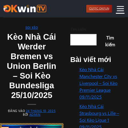
Bỏ
CƯỢC OKFUN
qua
nội
dung
SOI KÈO
Tìm kiếm
Kèo Nhà Cái
Tìm
kiếm
Werder
Bremen vs
Bài viết mới
Union Berlin
Kèo Nhà Cái
– Soi Kèo
Manchester City vs
Liverpool – Soi Kèo
Bundesliga
Premier League
25/10/2025
09/11/2025
Kèo Nhà Cái
ĐĂNG VÀO
24 THÁNG 10, 2025
Strasbourg vs Lille –
BỞI
ADMIN
Soi Kèo Ligue 1
09/11/2025