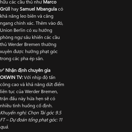
hữu các cầu thủ như
Marco
Grüll
hay
Samuel Mbangula
có
khả năng leo biên và căng
ngang chính xác. Thêm vào đó,
Union Berlin có xu hướng
phòng ngự sâu khiến các cầu
thủ Werder Bremen thường
xuyên được hưởng phạt góc
trong các pha ép sân.
✅ Nhận định chuyên gia
OKWIN TV:
Với nhịp độ tấn
công cao và khả năng dứt điểm
liên tục của Werder Bremen,
trận đấu này hứa hẹn sẽ có
nhiều tình huống cố định.
Khuyến nghị: Chọn Tài góc 9.5
FT – Dự đoán tổng phạt góc: 11
quả.