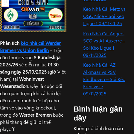
24
Th10
Kèo Nhà Cái Metz vs
OGC Nice – Soi Kèo
Ligue 1 09/11/2025
Kèo Nhà Cái Angers
SCO vs AJ Auxerre –
Phân tích
kèo nhà cái Werder
Soi Kèo Ligue 1
Bremen vs Union Berlin
– Trận
09/11/2025
đấu thuộc vòng 8
Bundesliga
2025/26
sẽ diễn ra lúc
01:30
Kèo Nhà Cái AZ
sáng ngày 25/10/2025
(giờ Việt
Alkmaar vs PSV
Nam) tại
Wohninvest
Eindhoven – Soi Kèo
Weserstadion
. Đây là cuộc đối
Eredivisie
đầu quan trọng khi cả hai đội
09/11/2025
đều cạnh tranh trực tiếp cho
tấm vé vào vòng knockout,
Bình luận gần
trong đó
Werder Bremen
buộc
đây
phải thắng để giữ lợi thế
Không có bình luận nào
playoff.