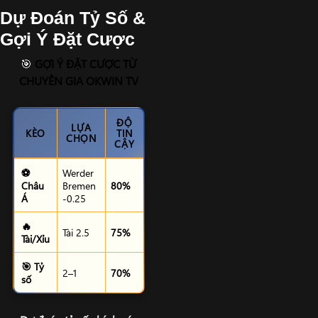
Dự Đoán Tỷ Số &
Gợi Ý Đặt Cược
🎯
GỢI Ý ĐẶT CƯỢC TỪ
CHUYÊN GIA OKWIN TV
ĐỘ
LỰA
KÈO
TIN
CHỌN
CẬY
⚽
Werder
Châu
Bremen
80%
Á
-0.25
🔥
Tài 2.5
75%
Tài/Xỉu
🎯 Tỷ
2–1
70%
số