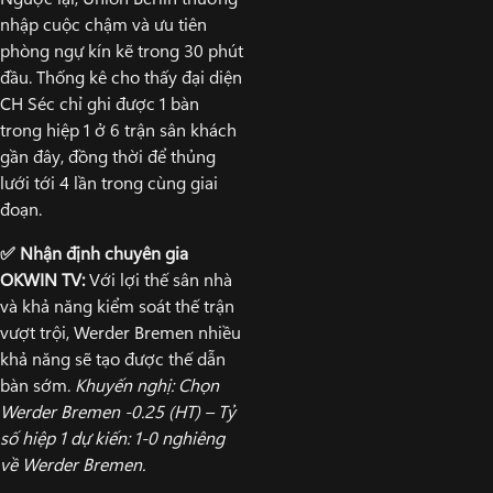
nhập cuộc chậm và ưu tiên
phòng ngự kín kẽ trong 30 phút
đầu. Thống kê cho thấy đại diện
CH Séc chỉ ghi được 1 bàn
trong hiệp 1 ở 6 trận sân khách
gần đây, đồng thời để thủng
lưới tới 4 lần trong cùng giai
đoạn.
✅ Nhận định chuyên gia
OKWIN TV:
Với lợi thế sân nhà
và khả năng kiểm soát thế trận
vượt trội, Werder Bremen nhiều
khả năng sẽ tạo được thế dẫn
bàn sớm.
Khuyến nghị: Chọn
Werder Bremen -0.25 (HT) – Tỷ
số hiệp 1 dự kiến: 1-0 nghiêng
về Werder Bremen.