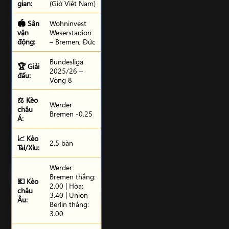
gian:
(Giờ Việt Nam)
🏟️ Sân
Wohninvest
vận
Weserstadion
động:
– Bremen, Đức
Bundesliga
🏆 Giải
2025/26 –
đấu:
Vòng 8
⚖️ Kèo
Werder
châu
Bremen -0.25
Á:
📈 Kèo
2.5 bàn
Tài/Xỉu:
Werder
Bremen thắng:
💶 Kèo
2.00 | Hòa:
châu
3.40 | Union
Âu:
Berlin thắng:
3.00