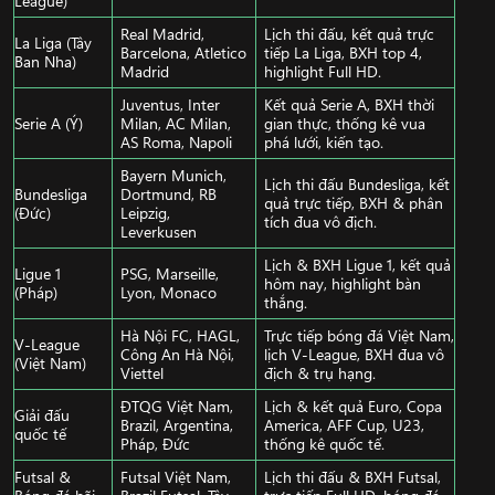
Real Madrid,
Lịch thi đấu, kết quả trực
La Liga (Tây
Barcelona, Atletico
tiếp La Liga, BXH top 4,
Ban Nha)
Madrid
highlight Full HD.
Juventus, Inter
Kết quả Serie A, BXH thời
Serie A (Ý)
Milan, AC Milan,
gian thực, thống kê vua
AS Roma, Napoli
phá lưới, kiến tạo.
Bayern Munich,
Lịch thi đấu Bundesliga, kết
Bundesliga
Dortmund, RB
quả trực tiếp, BXH & phân
(Đức)
Leipzig,
tích đua vô địch.
Leverkusen
Lịch & BXH Ligue 1, kết quả
Ligue 1
PSG, Marseille,
hôm nay, highlight bàn
(Pháp)
Lyon, Monaco
thắng.
Hà Nội FC, HAGL,
Trực tiếp bóng đá Việt Nam,
V-League
Công An Hà Nội,
lịch V-League, BXH đua vô
(Việt Nam)
Viettel
địch & trụ hạng.
ĐTQG Việt Nam,
Lịch & kết quả Euro, Copa
Giải đấu
Brazil, Argentina,
America, AFF Cup, U23,
quốc tế
Pháp, Đức
thống kê quốc tế.
Futsal &
Futsal Việt Nam,
Lịch thi đấu & BXH Futsal,
Bóng đá bãi
Brazil Futsal, Tây
trực tiếp Full HD, bóng đá