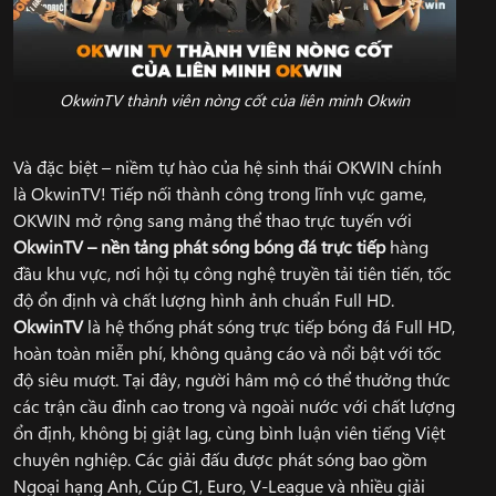
OkwinTV thành viên nòng cốt của liên minh Okwin
Và đặc biệt – niềm tự hào của hệ sinh thái OKWIN chính
là OkwinTV! Tiếp nối thành công trong lĩnh vực game,
OKWIN mở rộng sang mảng thể thao trực tuyến với
OkwinTV – nền tảng phát sóng bóng đá trực tiếp
hàng
đầu khu vực, nơi hội tụ công nghệ truyền tải tiên tiến, tốc
độ ổn định và chất lượng hình ảnh chuẩn Full HD.
OkwinTV
là hệ thống phát sóng trực tiếp bóng đá Full HD,
hoàn toàn miễn phí, không quảng cáo và nổi bật với tốc
độ siêu mượt. Tại đây, người hâm mộ có thể thưởng thức
các trận cầu đỉnh cao trong và ngoài nước với chất lượng
ổn định, không bị giật lag, cùng bình luận viên tiếng Việt
chuyên nghiệp. Các giải đấu được phát sóng bao gồm
Ngoại hạng Anh, Cúp C1, Euro, V-League và nhiều giải