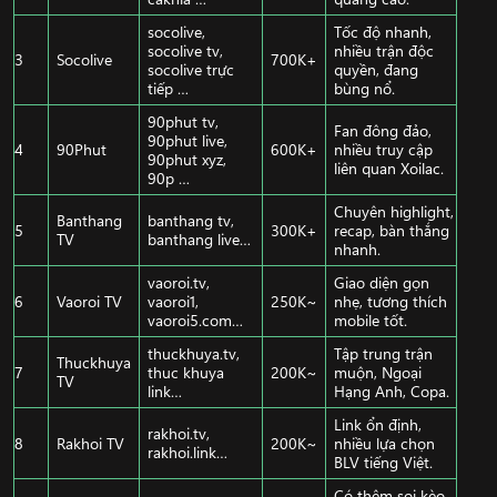
socolive,
Tốc độ nhanh,
socolive tv,
nhiều trận độc
3
Socolive
700K+
socolive trực
quyền, đang
tiếp …
bùng nổ.
90phut tv,
Fan đông đảo,
90phut live,
4
90Phut
600K+
nhiều truy cập
90phut xyz,
liên quan Xoilac.
90p …
Chuyên highlight,
Banthang
banthang tv,
5
300K+
recap, bàn thắng
TV
banthang live…
nhanh.
vaoroi.tv,
Giao diện gọn
6
Vaoroi TV
vaoroi1,
250K~
nhẹ, tương thích
vaoroi5.com…
mobile tốt.
thuckhuya.tv,
Tập trung trận
Thuckhuya
7
thuc khuya
200K~
muộn, Ngoại
TV
link…
Hạng Anh, Copa.
Link ổn định,
rakhoi.tv,
8
Rakhoi TV
200K~
nhiều lựa chọn
rakhoi.link…
BLV tiếng Việt.
Có thêm soi kèo