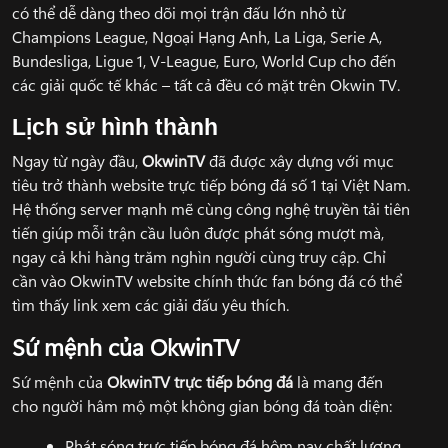
có thể dễ dàng theo dõi mọi trận đấu lớn nhỏ từ
Champions League, Ngoại Hạng Anh, La Liga, Serie A,
Bundesliga, Ligue 1, V-League, Euro, World Cup cho đến
các giải quốc tế khác – tất cả đều có mặt trên Okwin TV.
Lịch sử hình thành
Ngay từ ngày đầu,
OkwinTV
đã được xây dựng với mục
tiêu trở thành website trực tiếp bóng đá số 1 tại Việt Nam.
Hệ thống server mạnh mẽ cùng công nghệ truyền tải tiên
tiến giúp mỗi trận cầu luôn được phát sóng mượt mà,
ngay cả khi hàng trăm nghìn người cùng truy cập. Chỉ
cần vào OkwinTV website chính thức fan bóng đá có thể
tìm thấy link xem các giải đấu yêu thích.
Sứ mệnh của OkwinTV
Sứ mệnh của
OkwinTV
trực tiếp bóng đá
là mang đến
cho người hâm mộ một không gian bóng đá toàn diện:
Phát sóng trực tiếp bóng đá hôm nay chất lượng