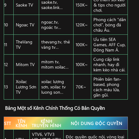
saoke.tv,
9
Saoke TV
150K~
& tips cho người
saoke.link…
chơi.
Phong cách “dân
ngoac.tv,
10
Ngoac TV
120K~
chơi”, bóng đá
ngoác tv…
châu Âu.
Ưu tiên SEA
TheVang
thevang.tv, thẻ
11
100K~
Games, AFF Cup,
TV
vàng tv…
Đông Nam Á.
Cung cấp link
mitom tv,
12
Mitom TV
100K~
nhanh, hay đi
mitom xoilac…
kèm kèo nhà cái.
Phiên bản fan-
Xoilac
xoilac lương
based, phong
13
Lương Sơn
sơn, xoilac tv
70K~
cách máu lửa,
TV
luong son…
gần gũi.
Bảng Một số Kênh Chính Thống Có Bản Quyền
TÊN
KÊNH
STT
NỘI DUNG ĐỘC QUYỀN
KÊNH
TRUYỀN HÌNH
VTV6, VTV3
Độc quyền quốc nội, vòng loại