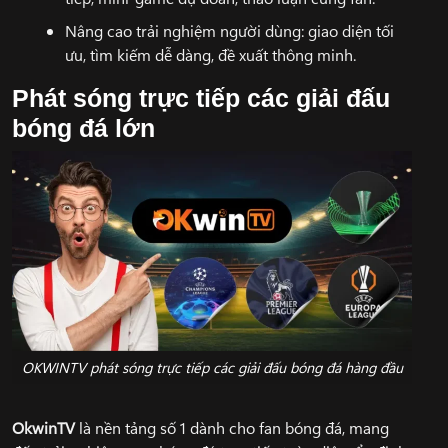
Nâng cao trải nghiệm người dùng: giao diện tối
ưu, tìm kiếm dễ dàng, đề xuất thông minh.
Phát sóng trực tiếp các giải đấu
bóng đá lớn
OKWINTV phát sóng trực tiếp các giải đấu bóng đá hàng đầu
OkwinTV
là nền tảng số 1 dành cho fan bóng đá, mang