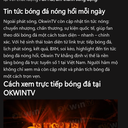
Tin tức bóng đá nóng hổi mỗi ngày
Ngoài phát sóng, OkwinTV còn cập nhật tin tức nóng:
chuyển nhượng, chấn thương, sự kiện quốc tế, giúp fan
theo dõi bóng đá một cách toàn diện – nhanh – chính
xác. Với hệ sinh thái toàn diện từ link trực tiếp bóng đá,
lịch phát sóng, kết quả, BXH, soi kèo, highlight đến tin tức
bóng đá nóng hổi, Okwin TV khẳng định vị thế là nền
tảng bóng đá trực tuyến số 1 tại Việt Nam. Người hâm mộ
không chỉ xem mà còn cập nhật và phân tích bóng đá
một cách trọn vẹn.
Cách xem trực tiếp bóng đá tại
OKWINTV