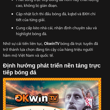
cao, không bị gián đoạn.
Cập nhật lịch thi đấu bóng đá, kqbd và BXH chi
tiết của từng giải.
Cung cấp kèo nhà cái, nhận định chuyên sâu và
highlight bóng đá.
Nhờ sự cải tiến liên tục,
OkwinTV
bóng đá trực tuyến đã
trở thành lựa chọn đáng tin cậy của hàng triệu người
hâm mộ Việt Nam và quốc tế.
Định hướng phát triển nền tảng trực
tiếp bóng đá