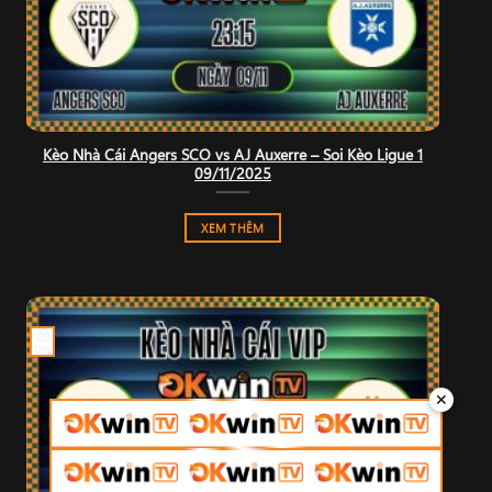
Kèo Nhà Cái Angers SCO vs AJ Auxerre – Soi Kèo Ligue 1
09/11/2025
XEM THÊM
09
Th11
✕