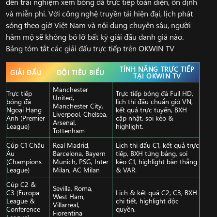
đến trải nghiệm xem bóng đá trực tiếp toàn diện, ổn định
và miễn phí. Với công nghệ truyền tải hiện đại, lịch phát
sóng theo giờ Việt Nam và nội dung chuyên sâu, người
hâm mộ sẽ không bỏ lỡ bất kỳ giải đấu danh giá nào.
Bảng tóm tắt các giải đấu trực tiếp trên OKWIN TV
TÍNH NĂNG TRỰC TIẾP
GIẢI ĐẤU
ĐỘI TIÊU BIỂU
TẠI OKWIN TV
Manchester
Trực tiếp
Trực tiếp bóng đá Full HD,
United,
bóng đá
lịch thi đấu chuẩn giờ VN,
Manchester City,
Ngoại Hạng
kết quả trực tuyến, BXH
Liverpool, Chelsea,
Anh (Premier
cập nhật, soi kèo &
Arsenal,
League)
highlight.
Tottenham
Cúp C1 Châu
Real Madrid,
Lịch thi đấu C1, kết quả trực
Âu
Barcelona, Bayern
tiếp, BXH từng bảng, soi
(Champions
Munich, PSG, Inter
kèo C1, highlight bàn thắng
League)
Milan, AC Milan
& VAR.
Cúp C2 &
Sevilla, Roma,
C3 (Europa
Lịch & kết quả C2, C3, BXH
West Ham,
League &
chi tiết, highlight độc
Villarreal,
Conference
quyền.
Fiorentina
League)