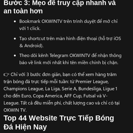
Bước 3: Mẹo để truy cập nhanh và
an toàn hơn
Bookmark OKWINTV trên trình duyệt để mở chỉ
với 1 click.
Tạo shortcut trên màn hình điện thoại (hỗ trợ iOS
& Android).
Theo dõi kênh Telegram OKWINTV để nhận thông
báo về link mới nhất khi tên miền chính bị chặn.
👉 Chỉ với 3 bước đơn giản, bạn có thể xem hàng trăm
trận bóng đá trực tiếp mỗi tuần: từ Premier League,
Champions League, La Liga, Serie A, Bundesliga, Ligue 1
cho đến Euro, Copa America, AFF Cup, Futsal và V-
League. Tất cả đều miễn phí, chất lượng cao và chỉ có tại
OKWIN TV.
Top 44 Website Trực Tiếp Bóng
Đá Hiện Nay