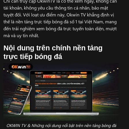
Chỉ cần truy cập OkwinTV là có thể xem ngay, không cần
tài khoản, không yêu cầu thông tin cá nhân, bảo mật
tuyệt đối. Với loạt ưu điểm này, Okwin TV khẳng định vị
thế là nền tảng trực tiếp bóng đá số 1 tại Việt Nam, mang
đến trải nghiệm xem bóng đá trực tuyến toàn diện, mượt
mà và uy tín nhất.
Nội dung trên chính nền tảng
trực tiếp bóng đá
OKWIN TV & Những nội dung nổi bật trên nền tảng bóng đá