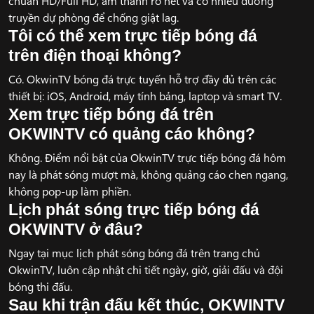
chuẩn HD/Full HD, âm thanh rõ nét và có nhiều đường
truyền dự phòng để chống giật lag.
Tôi có thể xem trực tiếp bóng đá
trên điện thoại không?
Có. OkwinTV bóng đá trực tuyến hỗ trợ đầy đủ trên các
thiết bị: iOS, Android, máy tính bảng, laptop và smart TV.
Xem trực tiếp bóng đá trên
OKWINTV có quảng cáo không?
Không. Điểm nổi bật của OkwinTV trực tiếp bóng đá hôm
nay là phát sóng mượt mà, không quảng cáo chen ngang,
không pop-up làm phiền.
Lịch phát sóng trực tiếp bóng đá
OKWINTV ở đâu?
Ngay tại mục lịch phát sóng bóng đá trên trang chủ
OkwinTV, luôn cập nhật chi tiết ngày, giờ, giải đấu và đội
bóng thi đấu.
Sau khi trận đấu kết thúc, OKWINTV