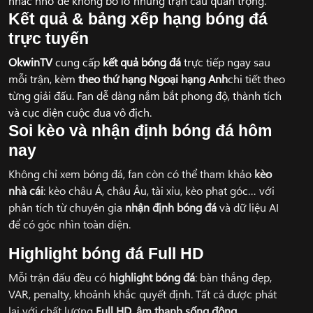
nhắc nhở để không bỏ lỡ những trận cầu quan trọng.
Kết quả & bảng xếp hạng bóng đá
trực tuyến
OkwinTV
cung cấp
kết quả bóng đá
trực tiếp ngay sau
mỗi trận, kèm
theo thứ hạng Ngoại hạng Anh
chi tiết theo
từng giải đấu. Fan dễ dàng nắm bắt phong độ, thành tích
và cục diện cuộc đua vô địch.
Soi kèo và nhận định bóng đá hôm
nay
Không chỉ xem bóng đá, fan còn có thể tham khảo
kèo
nhà cái
: kèo châu Á, châu Âu, tài xỉu, kèo phạt góc… với
phân tích từ chuyên gia
nhận định bóng đá
và dữ liệu AI
để có góc nhìn toàn diện.
Highlight bóng đá Full HD
Mỗi trận đấu đều có
highlight bóng đá
: bàn thắng đẹp,
VAR, penalty, khoảnh khắc quyết định. Tất cả được phát
lại với chất lượng
Full HD, âm thanh sống động
.