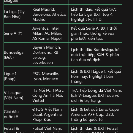
Real Madrid,
Lịch thi đấu, kết quả trực
La Liga (Tây
Barcelona, Atletico
tiếp La Liga, BXH top 4,
Ban Nha)
Madrid
highlight Full HD.
Juventus, Inter
Kết quả Serie A, BXH thời
Serie A (Ý)
Milan, AC Milan,
gian thực, thống kê vua
AS Roma, Napoli
phá lưới, kiến tạo.
Bayern Munich,
Lịch thi đấu Bundesliga, kết
Bundesliga
Dortmund, RB
quả trực tiếp, BXH & phân
(Đức)
Leipzig,
tích đua vô địch.
Leverkusen
Lịch & BXH Ligue 1, kết quả
Ligue 1
PSG, Marseille,
hôm nay, highlight bàn
(Pháp)
Lyon, Monaco
thắng.
Hà Nội FC, HAGL,
Trực tiếp bóng đá Việt Nam,
V-League
Công An Hà Nội,
lịch V-League, BXH đua vô
(Việt Nam)
Viettel
địch & trụ hạng.
ĐTQG Việt Nam,
Lịch & kết quả Euro, Copa
Giải đấu
Brazil, Argentina,
America, AFF Cup, U23,
quốc tế
Pháp, Đức
thống kê quốc tế.
Futsal &
Futsal Việt Nam,
Lịch thi đấu & BXH Futsal,
Bóng đá bãi
Brazil Futsal, Tây
trực tiếp Full HD, bóng đá