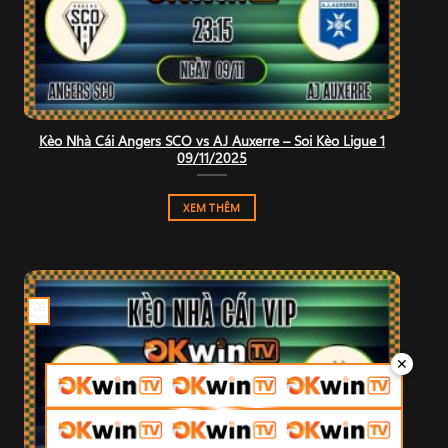
Kèo Nhà Cái Angers SCO vs AJ Auxerre – Soi Kèo Ligue 1
09/11/2025
XEM THÊM
09
Th11
✕