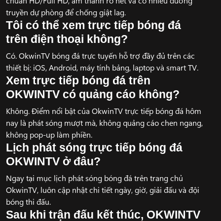
chuẩn HD/Full HD, âm thanh rõ nét và có nhiều đường
truyền dự phòng để chống giật lag.
Tôi có thể xem trực tiếp bóng đá
trên điện thoại không?
Có. OkwinTV bóng đá trực tuyến hỗ trợ đầy đủ trên các
thiết bị: iOS, Android, máy tính bảng, laptop và smart TV.
Xem trực tiếp bóng đá trên
OKWINTV có quảng cáo không?
Không. Điểm nổi bật của OkwinTV trực tiếp bóng đá hôm
nay là phát sóng mượt mà, không quảng cáo chen ngang,
không pop-up làm phiền.
Lịch phát sóng trực tiếp bóng đá
OKWINTV ở đâu?
Ngay tại mục lịch phát sóng bóng đá trên trang chủ
OkwinTV, luôn cập nhật chi tiết ngày, giờ, giải đấu và đội
bóng thi đấu.
Sau khi trận đấu kết thúc, OKWINTV