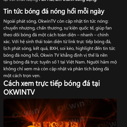
Tin tức bóng đá nóng hổi mỗi ngày
Ngoài phát sóng, OkwinTV còn cập nhật tin tức nóng:
chuyển nhượng, chấn thương, sự kiện quốc tế, giúp fan
theo dõi bóng đá một cách toàn diện – nhanh – chính
xác. Với hệ sinh thái toàn diện từ link trực tiếp bóng đá,
lịch phát sóng, kết quả, BXH, soi kèo, highlight đến tin tức
bóng đá nóng hổi, Okwin TV khẳng định vị thế là nền
tảng bóng đá trực tuyến số 1 tại Việt Nam. Người hâm mộ
không chỉ xem mà còn cập nhật và phân tích bóng đá
một cách trọn vẹn.
Cách xem trực tiếp bóng đá tại
OKWINTV