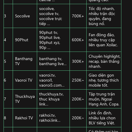
socolive,
Tốc độ nhanh,
socolive tv,
nhiều trận độc
3
Socolive
700K+
socolive trực
quyền, đang
tiếp …
bùng nổ.
90phut tv,
Fan đông đảo,
90phut live,
4
90Phut
600K+
nhiều truy cập
90phut xyz,
liên quan Xoilac.
90p …
Chuyên highlight,
Banthang
banthang tv,
5
300K+
recap, bàn thắng
TV
banthang live…
nhanh.
vaoroi.tv,
Giao diện gọn
6
Vaoroi TV
vaoroi1,
250K~
nhẹ, tương thích
vaoroi5.com…
mobile tốt.
thuckhuya.tv,
Tập trung trận
Thuckhuya
7
thuc khuya
200K~
muộn, Ngoại
TV
link…
Hạng Anh, Copa.
Link ổn định,
rakhoi.tv,
8
Rakhoi TV
200K~
nhiều lựa chọn
rakhoi.link…
BLV tiếng Việt.
Có thêm soi kèo