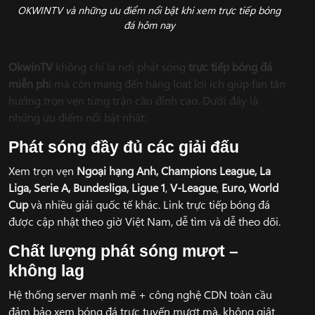
OKWINTV và những ưu điểm nổi bật khi xem trực tiếp bóng
đá hôm nay
OkwinTV
không chỉ là nơi phát sóng
trực tiếp bóng đá
miễn ph
í mà còn mang đến hàng loạt lợi ích giúp fan tận
hưởng trọn vẹn từng trận cầu đỉnh cao. Dưới đây là
những ưu điểm nổi bật nhất:
Phát sóng đầy đủ các giải đấu
Xem trọn vẹn
Ngoại hạng Anh, Champions League, La
Liga, Serie A, Bundesliga, Ligue 1
,
V-League
,
Euro, World
Cup
và nhiều giải quốc tế khác. Link trực tiếp bóng đá
được cập nhật theo giờ Việt Nam, dễ tìm và dễ theo dõi.
Chất lượng phát sóng mượt –
không lag
Hệ thống server mạnh mẽ + công nghệ CDN toàn cầu
đảm bảo xem bóng đá trực tuyến mượt mà, không giật