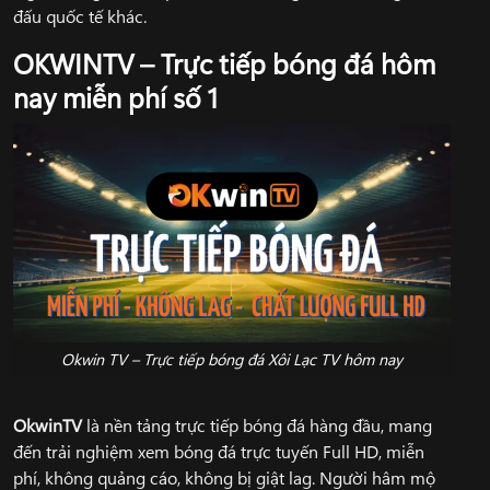
đấu quốc tế khác.
OKWINTV – Trực tiếp bóng đá hôm
nay miễn phí số 1
Okwin TV – Trực tiếp bóng đá Xôi Lạc TV hôm nay
OkwinTV
là nền tảng trực tiếp bóng đá hàng đầu, mang
đến trải nghiệm xem bóng đá trực tuyến Full HD, miễn
phí, không quảng cáo, không bị giật lag. Người hâm mộ