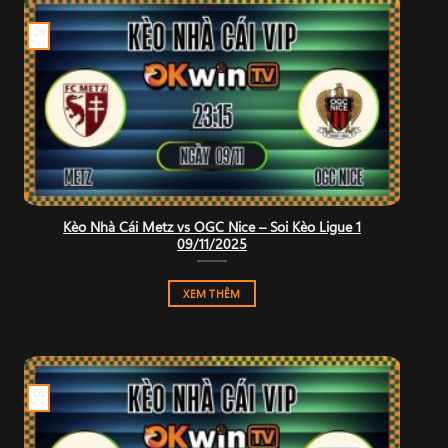
09
Th11
Kèo Nhà Cái Metz vs OGC Nice – Soi Kèo Ligue 1
09/11/2025
XEM THÊM
09
Th11