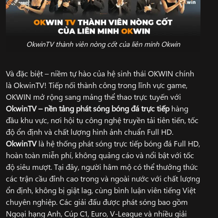
OkwinTV thành viên nòng cốt của liên minh Okwin
Và đặc biệt – niềm tự hào của hệ sinh thái OKWIN chính
là OkwinTV! Tiếp nối thành công trong lĩnh vực game,
OKWIN mở rộng sang mảng thể thao trực tuyến với
OkwinTV – nền tảng phát sóng bóng đá trực tiếp
hàng
đầu khu vực, nơi hội tụ công nghệ truyền tải tiên tiến, tốc
độ ổn định và chất lượng hình ảnh chuẩn Full HD.
OkwinTV
là hệ thống phát sóng trực tiếp bóng đá Full HD,
hoàn toàn miễn phí, không quảng cáo và nổi bật với tốc
độ siêu mượt. Tại đây, người hâm mộ có thể thưởng thức
các trận cầu đỉnh cao trong và ngoài nước với chất lượng
ổn định, không bị giật lag, cùng bình luận viên tiếng Việt
chuyên nghiệp. Các giải đấu được phát sóng bao gồm
Ngoại hạng Anh, Cúp C1, Euro, V-League và nhiều giải