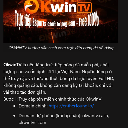
OKWINTV hướng dẫn cách xem trực tiếp bóng đá dễ dàng
OkwinTV
là nền tảng trực tiếp bóng đá miễn phí, chất
lượng cao và ổn định số 1 tại Việt Nam. Người dùng có
thể truy cập và thưởng thức bóng đá trực tuyến Full HD,
không quảng cáo, không cần đăng ký tài khoản, chỉ với
vài thao tác đơn giản.
Bước 1: Truy cập tên miền chính thức của OkwinV
Domain chính:
https://entherfound.io/
Domain dự phòng (khi bị chặn): okwintv.cash,
okwintvc.com