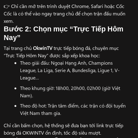
👉 Chỉ cần mở trên trình duyệt Chrome, Safari hoặc Cốc
Cốc là có thể vào ngay trang chủ để chọn trận đấu muốn
xem.
Bước 2: Chọn mục “Trực Tiếp Hôm
Nay”
Tại trang chủ
OkwinTV
trực tiếp bóng đá, chuyên mục
“Trực Tiếp Hôm Nay” được sắp xếp khoa học:
Theo giải đấu: Ngoại Hạng Anh, Champions
League, La Liga, Serie A, Bundesliga, Ligue 1, V-
League…
Theo khung giờ: 18h00, 20h00, 02h00 (giờ Việt
Nam).
Theo độ hot: Trận tâm điểm, các trận có đội tuyển
Việt Nam tham gia.
Chỉ cần bấm chọn, hệ thống sẽ đưa bạn tới link trực tiếp
bóng đá OKWINTV ổn định, tốc độ siêu mượt.