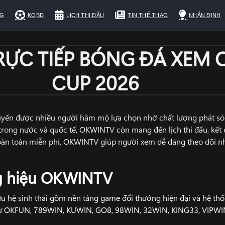
NG
KQBD
LỊCH THI ĐẤU
TIN THỂ THAO
NHẬN ĐỊNH
TRỰC TIẾP BÓNG ĐÁ XEM
CUP 2026
tuyến được nhiều người hâm mộ lựa chọn nhờ chất lượng phát són
rong nước và quốc tế, OKWINTV còn mang đến lịch thi đấu, kết q
à hoàn toàn miễn phí, OKWINTV giúp người xem dễ dàng theo dõi n
ng hiệu OKWINTV
 hữu hệ sinh thái gồm nền tảng game đổi thưởng hiện đại và hệ th
hư OKFUN, 789WIN, KUWIN, GO8, 98WIN, 32WIN, KING33, VIPWIN, 