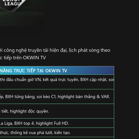
 công nghệ truyền tải hiện đại, lịch phát sóng theo
ực tiếp trên OKWIN TV
NĂNG TRỰC TIẾP TẠI OKWIN TV
h thi đấu chuẩn giờ VN, kết quả trực tuyến, BXH cập nhật, soi
iếp, BXH từng bảng, soi kèo C1, highlight bàn thắng & VAR.
tiết, highlight độc quyền.
La Liga, BXH top 4, highlight Full HD.
thực, thống kê vua phá lưới, kiến tạo.