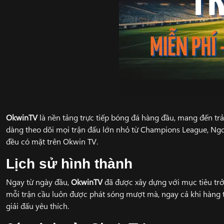
OkwinTV
là nền tảng trực tiếp bóng đá hàng đầu, mang đến tr
dàng theo dõi mọi trận đấu lớn nhỏ từ Champions League, Ngoại
đều có mặt trên Okwin TV.
Lịch sử hình thành
Ngay từ ngày đầu,
OkwinTV
đã được xây dựng với mục tiêu trở 
mỗi trận cầu luôn được phát sóng mượt mà, ngay cả khi hàng t
giải đấu yêu thích.