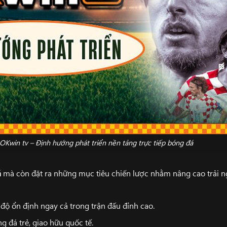
OKwin tv – Định hướng phát triển nền tảng trực tiếp bóng đá
á
mà còn đặt ra những mục tiêu chiến lược nhằm nâng cao trải n
độ ổn định ngay cả trong trận đấu đỉnh cao.
 đá trẻ, giao hữu quốc tế.