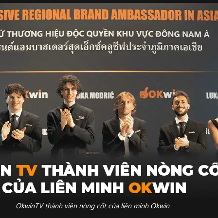
OkwinTV thành viên nòng cốt của liên minh Okwin