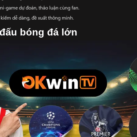
ini-game dự đoán, thảo luận cùng fan.
 kiếm dễ dàng, đề xuất thông minh.
i đấu bóng đá lớn