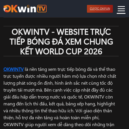
Bỏ
CƯỢC OKFUN
qua
nội
dung
OKWINTV - WEBSITE TRỰC
TIẾP BÓNG ĐÁ XEM CHUNG
KẾT WORLD CUP 2026
OKWINTV
là nền tảng xem trực tiếp bóng đá và thể thao
trực tuyến được nhiều người hâm mộ lựa chọn nhờ chất
lượng phát sóng ổn định, hình ảnh sắc nét cùng tốc độ
truyền tải mượt mà. Bên cạnh việc cập nhật đầy đủ các
giải đấu hấp dẫn trong nước và quốc tế, OKWINTV còn
mang đến lịch thi đấu, kết quả, bảng xếp hạng, highlight
và nhiều thông tin thể thao hữu ích. Với giao diện thân
thiện, hỗ trợ đa nền tảng và hoàn toàn miễn phí,
OKWINTV giúp người xem dễ dàng theo dõi những trận