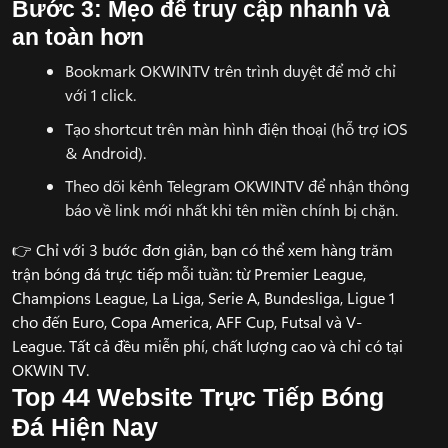
Bước 3: Mẹo để truy cập nhanh và
an toàn hơn
Bookmark OKWINTV trên trình duyệt để mở chỉ
với 1 click.
Tạo shortcut trên màn hình điện thoại (hỗ trợ iOS
& Android).
Theo dõi kênh Telegram OKWINTV để nhận thông
báo về link mới nhất khi tên miền chính bị chặn.
👉 Chỉ với 3 bước đơn giản, bạn có thể xem hàng trăm
trận bóng đá trực tiếp mỗi tuần: từ Premier League,
Champions League, La Liga, Serie A, Bundesliga, Ligue 1
cho đến Euro, Copa America, AFF Cup, Futsal và V-
League. Tất cả đều miễn phí, chất lượng cao và chỉ có tại
OKWIN TV.
Top 44 Website Trực Tiếp Bóng
Đá Hiện Nay