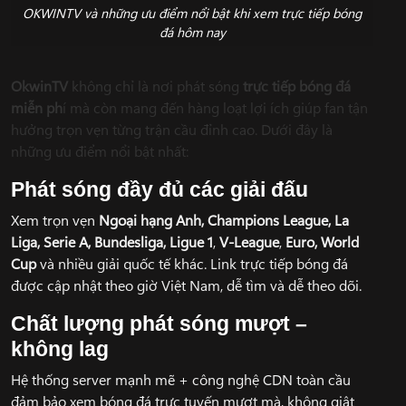
OKWINTV và những ưu điểm nổi bật khi xem trực tiếp bóng
đá hôm nay
OkwinTV
không chỉ là nơi phát sóng
trực tiếp bóng đá
miễn ph
í mà còn mang đến hàng loạt lợi ích giúp fan tận
hưởng trọn vẹn từng trận cầu đỉnh cao. Dưới đây là
những ưu điểm nổi bật nhất:
Phát sóng đầy đủ các giải đấu
Xem trọn vẹn
Ngoại hạng Anh, Champions League, La
Liga, Serie A, Bundesliga, Ligue 1
,
V-League
,
Euro, World
Cup
và nhiều giải quốc tế khác. Link trực tiếp bóng đá
được cập nhật theo giờ Việt Nam, dễ tìm và dễ theo dõi.
Chất lượng phát sóng mượt –
không lag
Hệ thống server mạnh mẽ + công nghệ CDN toàn cầu
đảm bảo xem bóng đá trực tuyến mượt mà, không giật