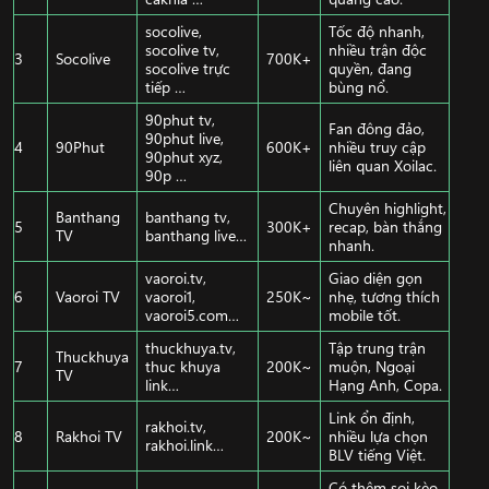
socolive,
Tốc độ nhanh,
socolive tv,
nhiều trận độc
3
Socolive
700K+
socolive trực
quyền, đang
tiếp …
bùng nổ.
90phut tv,
Fan đông đảo,
90phut live,
4
90Phut
600K+
nhiều truy cập
90phut xyz,
liên quan Xoilac.
90p …
Chuyên highlight,
Banthang
banthang tv,
5
300K+
recap, bàn thắng
TV
banthang live…
nhanh.
vaoroi.tv,
Giao diện gọn
6
Vaoroi TV
vaoroi1,
250K~
nhẹ, tương thích
vaoroi5.com…
mobile tốt.
thuckhuya.tv,
Tập trung trận
Thuckhuya
7
thuc khuya
200K~
muộn, Ngoại
TV
link…
Hạng Anh, Copa.
Link ổn định,
rakhoi.tv,
8
Rakhoi TV
200K~
nhiều lựa chọn
rakhoi.link…
BLV tiếng Việt.
Có thêm soi kèo