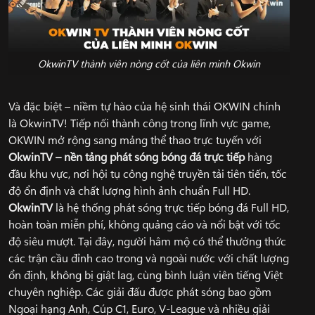
OkwinTV thành viên nòng cốt của liên minh Okwin
Và đặc biệt – niềm tự hào của hệ sinh thái OKWIN chính
là OkwinTV! Tiếp nối thành công trong lĩnh vực game,
OKWIN mở rộng sang mảng thể thao trực tuyến với
OkwinTV – nền tảng phát sóng bóng đá trực tiếp
hàng
đầu khu vực, nơi hội tụ công nghệ truyền tải tiên tiến, tốc
độ ổn định và chất lượng hình ảnh chuẩn Full HD.
OkwinTV
là hệ thống phát sóng trực tiếp bóng đá Full HD,
hoàn toàn miễn phí, không quảng cáo và nổi bật với tốc
độ siêu mượt. Tại đây, người hâm mộ có thể thưởng thức
các trận cầu đỉnh cao trong và ngoài nước với chất lượng
ổn định, không bị giật lag, cùng bình luận viên tiếng Việt
chuyên nghiệp. Các giải đấu được phát sóng bao gồm
Ngoại hạng Anh, Cúp C1, Euro, V-League và nhiều giải