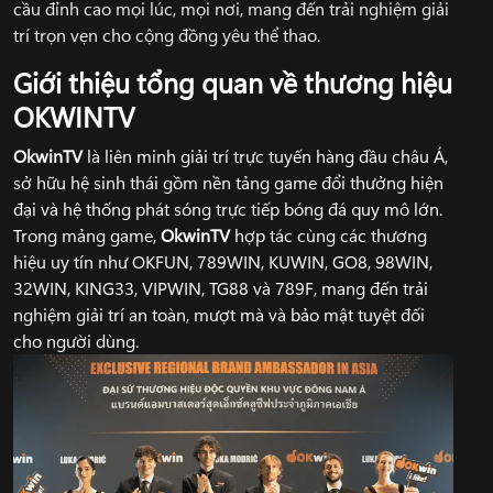
cầu đỉnh cao mọi lúc, mọi nơi, mang đến trải nghiệm giải
trí trọn vẹn cho cộng đồng yêu thể thao.
Giới thiệu tổng quan về thương hiệu
OKWINTV
OkwinTV
là liên minh giải trí trực tuyến hàng đầu châu Á,
sở hữu hệ sinh thái gồm nền tảng game đổi thưởng hiện
đại và hệ thống phát sóng trực tiếp bóng đá quy mô lớn.
Trong mảng game,
OkwinTV
hợp tác cùng các thương
hiệu uy tín như OKFUN, 789WIN, KUWIN, GO8, 98WIN,
32WIN, KING33, VIPWIN, TG88 và 789F, mang đến trải
nghiệm giải trí an toàn, mượt mà và bảo mật tuyệt đối
cho người dùng.