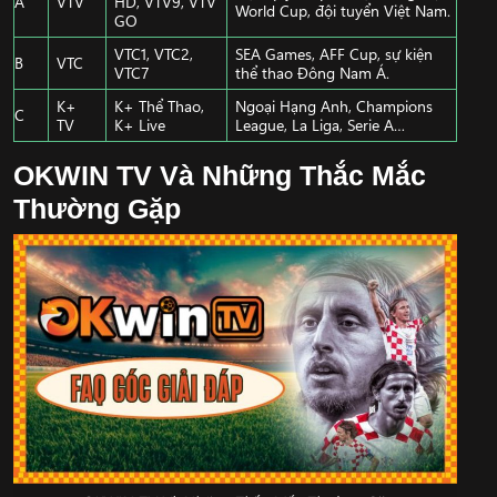
A
VTV
HD, VTV9, VTV
World Cup, đội tuyển Việt Nam.
GO
VTC1, VTC2,
SEA Games, AFF Cup, sự kiện
B
VTC
VTC7
thể thao Đông Nam Á.
K+
K+ Thể Thao,
Ngoại Hạng Anh, Champions
C
TV
K+ Live
League, La Liga, Serie A…
OKWIN TV Và Những Thắc Mắc
Thường Gặp