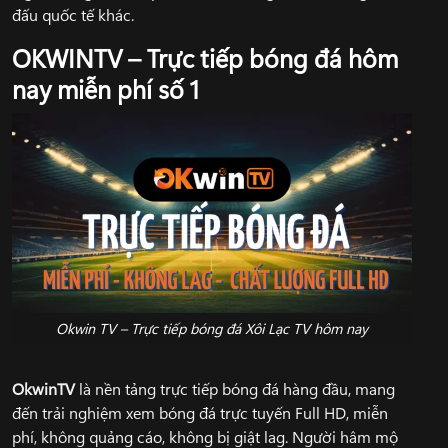
đấu quốc tế khác.
OKWINTV – Trực tiếp bóng đá hôm
nay miễn phí số 1
Okwin TV – Trực tiếp bóng đá Xôi Lạc TV hôm nay
OkwinTV
là nền tảng trực tiếp bóng đá hàng đầu, mang
đến trải nghiệm xem bóng đá trực tuyến Full HD, miễn
phí, không quảng cáo, không bị giật lag. Người hâm mộ