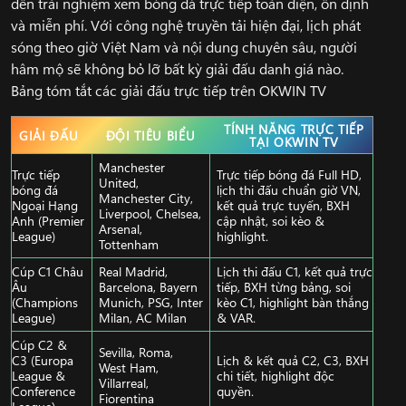
đến trải nghiệm xem bóng đá trực tiếp toàn diện, ổn định
và miễn phí. Với công nghệ truyền tải hiện đại, lịch phát
sóng theo giờ Việt Nam và nội dung chuyên sâu, người
hâm mộ sẽ không bỏ lỡ bất kỳ giải đấu danh giá nào.
Bảng tóm tắt các giải đấu trực tiếp trên OKWIN TV
TÍNH NĂNG TRỰC TIẾP
GIẢI ĐẤU
ĐỘI TIÊU BIỂU
TẠI OKWIN TV
Manchester
Trực tiếp
Trực tiếp bóng đá Full HD,
United,
bóng đá
lịch thi đấu chuẩn giờ VN,
Manchester City,
Ngoại Hạng
kết quả trực tuyến, BXH
Liverpool, Chelsea,
Anh (Premier
cập nhật, soi kèo &
Arsenal,
League)
highlight.
Tottenham
Cúp C1 Châu
Real Madrid,
Lịch thi đấu C1, kết quả trực
Âu
Barcelona, Bayern
tiếp, BXH từng bảng, soi
(Champions
Munich, PSG, Inter
kèo C1, highlight bàn thắng
League)
Milan, AC Milan
& VAR.
Cúp C2 &
Sevilla, Roma,
C3 (Europa
Lịch & kết quả C2, C3, BXH
West Ham,
League &
chi tiết, highlight độc
Villarreal,
Conference
quyền.
Fiorentina
League)