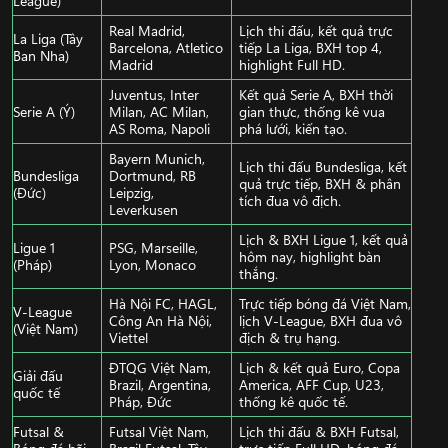
Real Madrid,
Lịch thi đấu, kết quả trực
La Liga (Tây
Barcelona, Atletico
tiếp La Liga, BXH top 4,
Ban Nha)
Madrid
highlight Full HD.
Juventus, Inter
Kết quả Serie A, BXH thời
Serie A (Ý)
Milan, AC Milan,
gian thực, thống kê vua
AS Roma, Napoli
phá lưới, kiến tạo.
Bayern Munich,
Lịch thi đấu Bundesliga, kết
Bundesliga
Dortmund, RB
quả trực tiếp, BXH & phân
(Đức)
Leipzig,
tích đua vô địch.
Leverkusen
Lịch & BXH Ligue 1, kết quả
Ligue 1
PSG, Marseille,
hôm nay, highlight bàn
(Pháp)
Lyon, Monaco
thắng.
Hà Nội FC, HAGL,
Trực tiếp bóng đá Việt Nam,
V-League
Công An Hà Nội,
lịch V-League, BXH đua vô
(Việt Nam)
Viettel
địch & trụ hạng.
ĐTQG Việt Nam,
Lịch & kết quả Euro, Copa
Giải đấu
Brazil, Argentina,
America, AFF Cup, U23,
quốc tế
Pháp, Đức
thống kê quốc tế.
Futsal &
Futsal Việt Nam,
Lịch thi đấu & BXH Futsal,
Bóng đá bãi
Brazil Futsal, Tây
trực tiếp Full HD, bóng đá