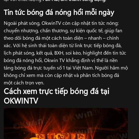
Tin tức bóng đá nóng hổi mỗi ngày
Ngoài phát sóng, OkwinTV còn cập nhật tin tức nóng:
chuyển nhượng, chấn thương, sự kiện quốc tế, giúp fan
theo dõi bóng đá một cách toàn diện – nhanh – chính
xác. Với hệ sinh thái toàn diện từ link trực tiếp bóng đá,
lịch phát sóng, kết quả, BXH, soi kèo, highlight đến tin tức
bóng đá nóng hổi, Okwin TV khẳng định vị thế là nền
tảng bóng đá trực tuyến số 1 tại Việt Nam. Người hâm mộ
không chỉ xem mà còn cập nhật và phân tích bóng đá
một cách trọn vẹn.
Cách xem trực tiếp bóng đá tại
OKWINTV