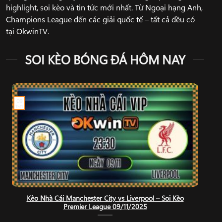
highlight, soi kèo và tin tức mới nhất. Từ Ngoại hạng Anh,
Champions League đến các giải quốc tế – tất cả đều có
tại OkwinTV.
SOI KÈO BÓNG ĐÁ HÔM NAY
09
Th11
Kèo Nhà Cái Manchester City vs Liverpool – Soi Kèo
Premier League 09/11/2025