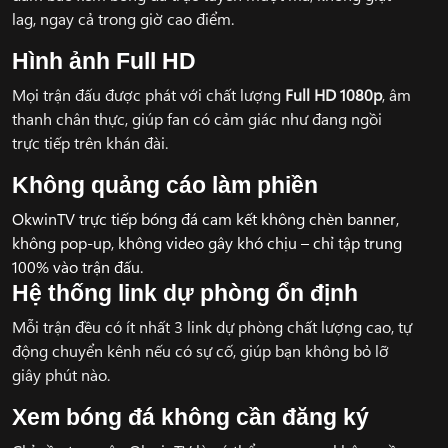
lag, ngay cả trong giờ cao điểm.
Hình ảnh Full HD
Mọi trận đấu được phát với chất lượng
Full HD 1080p
, âm
thanh chân thực, giúp fan có cảm giác như đang ngồi
trực tiếp trên khán đài.
Không quảng cáo làm phiền
OkwinTV trực tiếp bóng đá cam kết không chèn banner,
không pop-up, không video gây khó chịu – chỉ tập trung
100% vào trận đấu.
Hệ thống link dự phòng ổn định
Mỗi trận đều có ít nhất 3 link dự phòng chất lượng cao, tự
động chuyển kênh nếu có sự cố, giúp bạn không bỏ lỡ
giây phút nào.
Xem bóng đá không cần đăng ký