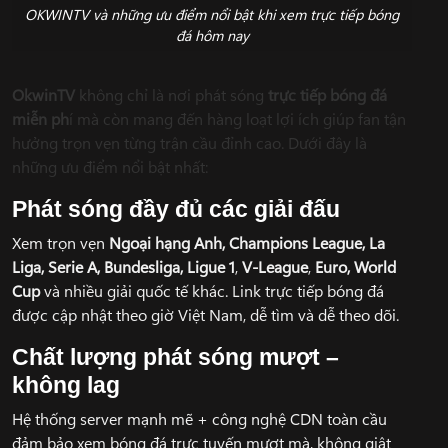
OKWINTV và những ưu điểm nổi bật khi xem trực tiếp bóng
đá hôm nay
OkwinTV
không chỉ là nơi phát sóng
trực tiếp bóng đá
miễn ph
í mà còn mang đến hàng loạt lợi ích giúp fan tận
hưởng trọn vẹn từng trận cầu đỉnh cao. Dưới đây là
những ưu điểm nổi bật nhất:
Phát sóng đầy đủ các giải đấu
Xem trọn vẹn
Ngoại hạng Anh, Champions League, La
Liga, Serie A, Bundesliga, Ligue 1
,
V-League
,
Euro, World
Cup
và nhiều giải quốc tế khác. Link trực tiếp bóng đá
được cập nhật theo giờ Việt Nam, dễ tìm và dễ theo dõi.
Chất lượng phát sóng mượt –
không lag
Hệ thống server mạnh mẽ + công nghệ CDN toàn cầu
đảm bảo xem bóng đá trực tuyến mượt mà, không giật