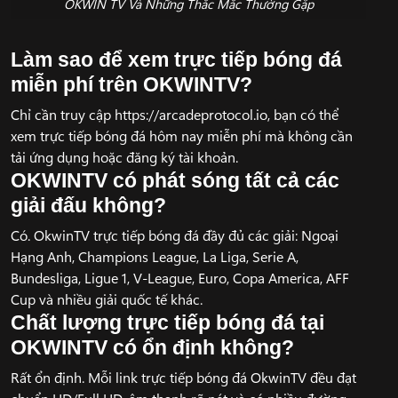
OKWIN TV Và Những Thắc Mắc Thường Gặp
Làm sao để xem trực tiếp bóng đá
miễn phí trên OKWINTV?
Chỉ cần truy cập https://arcadeprotocol.io, bạn có thể
xem trực tiếp bóng đá hôm nay miễn phí mà không cần
tải ứng dụng hoặc đăng ký tài khoản.
OKWINTV có phát sóng tất cả các
giải đấu không?
Có. OkwinTV trực tiếp bóng đá đầy đủ các giải: Ngoại
Hạng Anh, Champions League, La Liga, Serie A,
Bundesliga, Ligue 1, V-League, Euro, Copa America, AFF
Cup và nhiều giải quốc tế khác.
Chất lượng trực tiếp bóng đá tại
OKWINTV có ổn định không?
Rất ổn định. Mỗi link trực tiếp bóng đá OkwinTV đều đạt