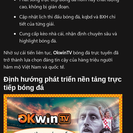
cao, không bị gián đoạn.
Cập nhật lịch thi đấu bóng đá, kqbd và BXH chi
tiết của từng giải.
Cung cấp kèo nhà cái, nhận định chuyên sâu và
highlight bóng đá.
Nhờ sự cải tiến liên tục,
OkwinTV
bóng đá trực tuyến đã
trở thành lựa chọn đáng tin cậy của hàng triệu người
hâm mộ Việt Nam và quốc tế.
Định hướng phát triển nền tảng trực
tiếp bóng đá