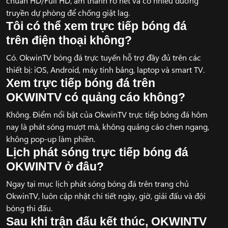
chuẩn HD/Full HD, âm thanh rõ nét và có nhiều đường
truyền dự phòng để chống giật lag.
Tôi có thể xem trực tiếp bóng đá
trên điện thoại không?
Có. OkwinTV bóng đá trực tuyến hỗ trợ đầy đủ trên các
thiết bị: iOS, Android, máy tính bảng, laptop và smart TV.
Xem trực tiếp bóng đá trên
OKWINTV có quảng cáo không?
Không. Điểm nổi bật của OkwinTV trực tiếp bóng đá hôm
nay là phát sóng mượt mà, không quảng cáo chen ngang,
không pop-up làm phiền.
Lịch phát sóng trực tiếp bóng đá
OKWINTV ở đâu?
Ngay tại mục lịch phát sóng bóng đá trên trang chủ
OkwinTV, luôn cập nhật chi tiết ngày, giờ, giải đấu và đội
bóng thi đấu.
Sau khi trận đấu kết thúc, OKWINTV