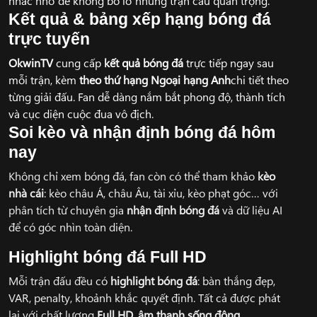
nhắc nhở để không bỏ lỡ những trận cầu quan trọng.
Kết quả & bảng xếp hạng bóng đá
trực tuyến
OkwinTV
cung cấp
kết quả bóng đá
trực tiếp ngay sau
mỗi trận, kèm
theo thứ hạng Ngoại hạng Anh
chi tiết theo
từng giải đấu. Fan dễ dàng nắm bắt phong độ, thành tích
và cục diện cuộc đua vô địch.
Soi kèo và nhận định bóng đá hôm
nay
Không chỉ xem bóng đá, fan còn có thể tham khảo
kèo
nhà cái
: kèo châu Á, châu Âu, tài xỉu, kèo phạt góc… với
phân tích từ chuyên gia
nhận định bóng đá
và dữ liệu AI
để có góc nhìn toàn diện.
Highlight bóng đá Full HD
Mỗi trận đấu đều có
highlight bóng đá
: bàn thắng đẹp,
VAR, penalty, khoảnh khắc quyết định. Tất cả được phát
lại với chất lượng
Full HD, âm thanh sống động
.