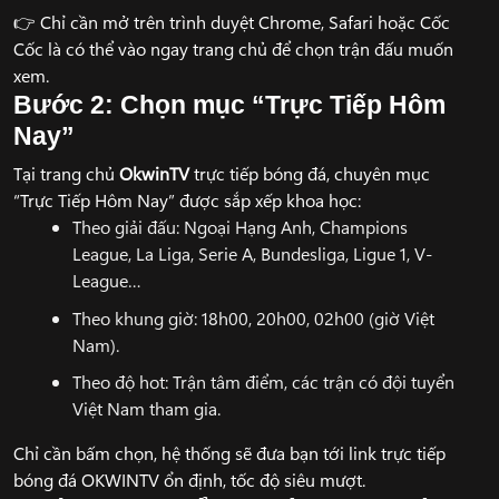
👉 Chỉ cần mở trên trình duyệt Chrome, Safari hoặc Cốc
Cốc là có thể vào ngay trang chủ để chọn trận đấu muốn
xem.
Bước 2: Chọn mục “Trực Tiếp Hôm
Nay”
Tại trang chủ
OkwinTV
trực tiếp bóng đá, chuyên mục
“Trực Tiếp Hôm Nay” được sắp xếp khoa học:
Theo giải đấu: Ngoại Hạng Anh, Champions
League, La Liga, Serie A, Bundesliga, Ligue 1, V-
League…
Theo khung giờ: 18h00, 20h00, 02h00 (giờ Việt
Nam).
Theo độ hot: Trận tâm điểm, các trận có đội tuyển
Việt Nam tham gia.
Chỉ cần bấm chọn, hệ thống sẽ đưa bạn tới link trực tiếp
bóng đá OKWINTV ổn định, tốc độ siêu mượt.