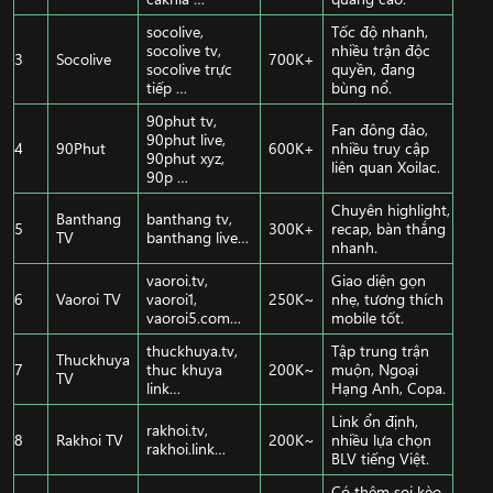
socolive,
Tốc độ nhanh,
socolive tv,
nhiều trận độc
3
Socolive
700K+
socolive trực
quyền, đang
tiếp …
bùng nổ.
90phut tv,
Fan đông đảo,
90phut live,
4
90Phut
600K+
nhiều truy cập
90phut xyz,
liên quan Xoilac.
90p …
Chuyên highlight,
Banthang
banthang tv,
5
300K+
recap, bàn thắng
TV
banthang live…
nhanh.
vaoroi.tv,
Giao diện gọn
6
Vaoroi TV
vaoroi1,
250K~
nhẹ, tương thích
vaoroi5.com…
mobile tốt.
thuckhuya.tv,
Tập trung trận
Thuckhuya
7
thuc khuya
200K~
muộn, Ngoại
TV
link…
Hạng Anh, Copa.
Link ổn định,
rakhoi.tv,
8
Rakhoi TV
200K~
nhiều lựa chọn
rakhoi.link…
BLV tiếng Việt.
Có thêm soi kèo