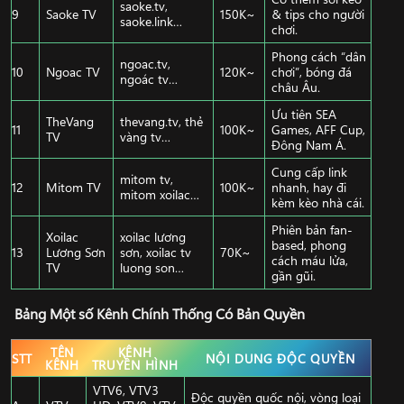
saoke.tv,
9
Saoke TV
150K~
& tips cho người
saoke.link…
chơi.
Phong cách “dân
ngoac.tv,
10
Ngoac TV
120K~
chơi”, bóng đá
ngoác tv…
châu Âu.
Ưu tiên SEA
TheVang
thevang.tv, thẻ
11
100K~
Games, AFF Cup,
TV
vàng tv…
Đông Nam Á.
Cung cấp link
mitom tv,
12
Mitom TV
100K~
nhanh, hay đi
mitom xoilac…
kèm kèo nhà cái.
Phiên bản fan-
Xoilac
xoilac lương
based, phong
13
Lương Sơn
sơn, xoilac tv
70K~
cách máu lửa,
TV
luong son…
gần gũi.
Bảng Một số Kênh Chính Thống Có Bản Quyền
TÊN
KÊNH
STT
NỘI DUNG ĐỘC QUYỀN
KÊNH
TRUYỀN HÌNH
VTV6, VTV3
Độc quyền quốc nội, vòng loại