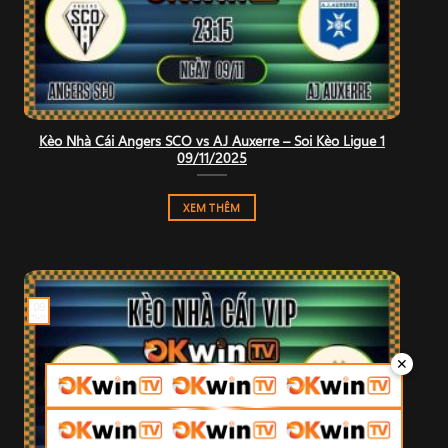
Kèo Nhà Cái Angers SCO vs AJ Auxerre – Soi Kèo Ligue 1
09/11/2025
XEM THÊM
09
Th11
✕