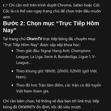
👉 Chỉ cần mở trên trình duyệt Chrome, Safari hoặc Cốc
Cốc là có thể vào ngay trang chủ để chọn trận đấu muốn
xem.
Bước 2: Chọn mục “Trực Tiếp Hôm
Nay”
Tại trang chủ
OkwinTV
trực tiếp bóng đá, chuyên mục
“Trực Tiếp Hôm Nay” được sắp xếp khoa học:
Theo giải đấu: Ngoại Hạng Anh, Champions
League, La Liga, Serie A, Bundesliga, Ligue 1, V-
League…
Theo khung giờ: 18h00, 20h00, 02h00 (giờ Việt
Nam).
Theo độ hot: Trận tâm điểm, các trận có đội tuyển
Việt Nam tham gia.
Chỉ cần bấm chọn, hệ thống sẽ đưa bạn tới link trực tiếp
bóng đá OKWINTV ổn định, tốc độ siêu mượt.