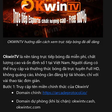
OKWINTV hướng dẫn cách xem trực tiếp bóng đá dễ dàng
OkwinTV
là nền tảng trực tiếp bóng đá miễn phí, chất
lượng cao và ổn định số 1 tại Việt Nam. Người dùng có
thể truy cập và thưởng thức bóng đá trực tuyến Full HD,
không quảng cáo, không cần đăng ký tài khoản, chỉ với
vài thao tác đơn giản.
Bước 1: Truy cập tên miền chính thức của OkwinV
Domain chính:
https://arcadeprotocol.io/
Domain dự phòng (khi bị chặn): okwintv.cash,
okwintvc.com