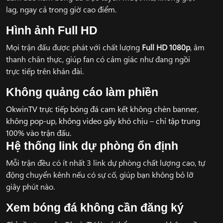
lag, ngay cả trong giờ cao điểm.
Hình ảnh Full HD
Mọi trận đấu được phát với chất lượng
Full HD 1080p
, âm
thanh chân thực, giúp fan có cảm giác như đang ngồi
trực tiếp trên khán đài.
Không quảng cáo làm phiền
OkwinTV trực tiếp bóng đá cam kết không chèn banner,
không pop-up, không video gây khó chịu – chỉ tập trung
100% vào trận đấu.
Hệ thống link dự phòng ổn định
Mỗi trận đều có ít nhất 3 link dự phòng chất lượng cao, tự
động chuyển kênh nếu có sự cố, giúp bạn không bỏ lỡ
giây phút nào.
Xem bóng đá không cần đăng ký