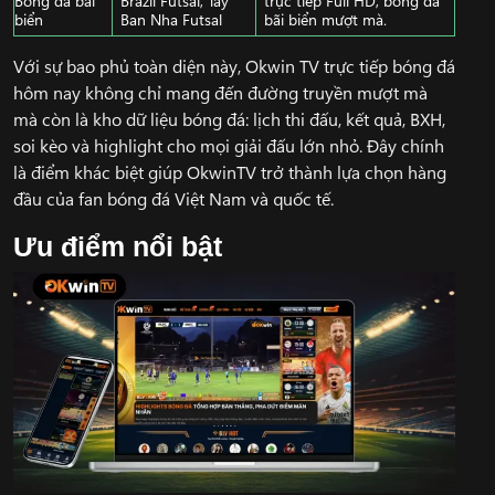
biển
Ban Nha Futsal
bãi biển mượt mà.
Với sự bao phủ toàn diện này, Okwin TV trực tiếp bóng đá
hôm nay không chỉ mang đến đường truyền mượt mà
mà còn là kho dữ liệu bóng đá: lịch thi đấu, kết quả, BXH,
soi kèo và highlight cho mọi giải đấu lớn nhỏ. Đây chính
là điểm khác biệt giúp OkwinTV trở thành lựa chọn hàng
đầu của fan bóng đá Việt Nam và quốc tế.
Ưu điểm nổi bật