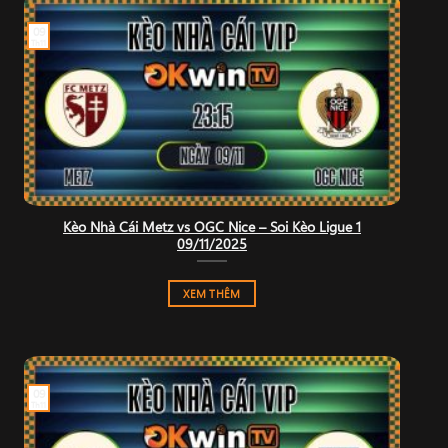
09
Th11
Kèo Nhà Cái Metz vs OGC Nice – Soi Kèo Ligue 1
09/11/2025
XEM THÊM
09
Th11