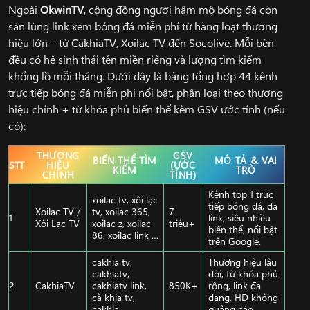
Ngoài
OkwinTV
, cộng đồng người hâm mộ bóng đá còn
săn lùng link xem bóng đá miễn phí từ hàng loạt thương
hiệu lớn – từ CakhiaTV, Xoilac TV đến Socolive. Mỗi bên
đều có hệ sinh thái tên miền riêng và lượng tìm kiếm
khổng lồ mỗi tháng. Dưới đây là bảng tổng hợp 44 kênh
trực tiếp bóng đá miễn phí nổi bật, phân loại theo thương
hiệu chính + từ khóa phủ biến thể kèm GSV ước tính (nếu
có):
THƯƠNG
GSV
BIẾN THỂ TÌM
MÔ TẢ & VAI
STT
HIỆU
(ƯỚC
KIẾM
TRÒ
CHÍNH
TÍNH)
Kênh top 1 trực
xoilac tv, xôi lạc
tiếp bóng đá, đa
Xoilac TV /
tv, xoilac 365,
7
1
link, siêu nhiều
Xôi Lạc TV
xoilac z, xoilac
triệu+
biến thể, nổi bật
86, xoilac link …
trên Google.
cakhia tv,
Thương hiệu lâu
cakhiatv,
đời, từ khóa phủ
2
CakhiaTV
cakhiatv link,
850K+
rộng, link đa
cà khịa tv,
dạng, HD không
cakhia …
quảng cáo.