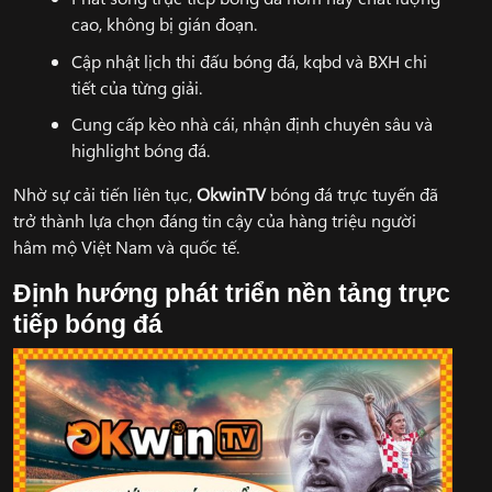
cao, không bị gián đoạn.
Cập nhật lịch thi đấu bóng đá, kqbd và BXH chi
tiết của từng giải.
Cung cấp kèo nhà cái, nhận định chuyên sâu và
highlight bóng đá.
Nhờ sự cải tiến liên tục,
OkwinTV
bóng đá trực tuyến đã
trở thành lựa chọn đáng tin cậy của hàng triệu người
hâm mộ Việt Nam và quốc tế.
Định hướng phát triển nền tảng trực
tiếp bóng đá