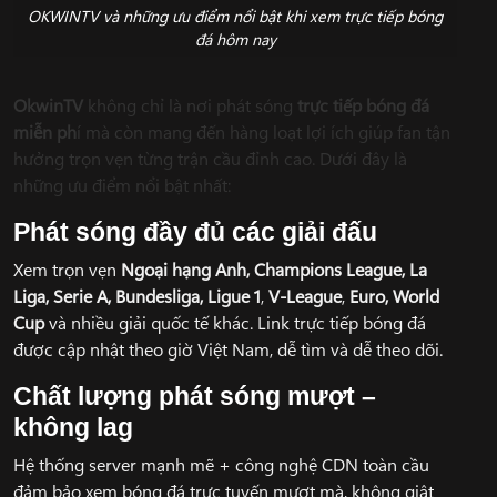
OKWINTV và những ưu điểm nổi bật khi xem trực tiếp bóng
đá hôm nay
OkwinTV
không chỉ là nơi phát sóng
trực tiếp bóng đá
miễn ph
í mà còn mang đến hàng loạt lợi ích giúp fan tận
hưởng trọn vẹn từng trận cầu đỉnh cao. Dưới đây là
những ưu điểm nổi bật nhất:
Phát sóng đầy đủ các giải đấu
Xem trọn vẹn
Ngoại hạng Anh, Champions League, La
Liga, Serie A, Bundesliga, Ligue 1
,
V-League
,
Euro, World
Cup
và nhiều giải quốc tế khác. Link trực tiếp bóng đá
được cập nhật theo giờ Việt Nam, dễ tìm và dễ theo dõi.
Chất lượng phát sóng mượt –
không lag
Hệ thống server mạnh mẽ + công nghệ CDN toàn cầu
đảm bảo xem bóng đá trực tuyến mượt mà, không giật