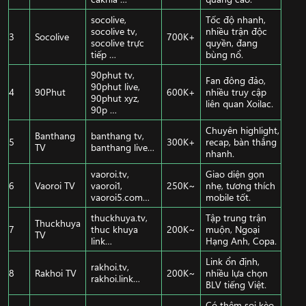
socolive,
Tốc độ nhanh,
socolive tv,
nhiều trận độc
3
Socolive
700K+
socolive trực
quyền, đang
tiếp …
bùng nổ.
90phut tv,
Fan đông đảo,
90phut live,
4
90Phut
600K+
nhiều truy cập
90phut xyz,
liên quan Xoilac.
90p …
Chuyên highlight,
Banthang
banthang tv,
5
300K+
recap, bàn thắng
TV
banthang live…
nhanh.
vaoroi.tv,
Giao diện gọn
6
Vaoroi TV
vaoroi1,
250K~
nhẹ, tương thích
vaoroi5.com…
mobile tốt.
thuckhuya.tv,
Tập trung trận
Thuckhuya
7
thuc khuya
200K~
muộn, Ngoại
TV
link…
Hạng Anh, Copa.
Link ổn định,
rakhoi.tv,
8
Rakhoi TV
200K~
nhiều lựa chọn
rakhoi.link…
BLV tiếng Việt.
Có thêm soi kèo