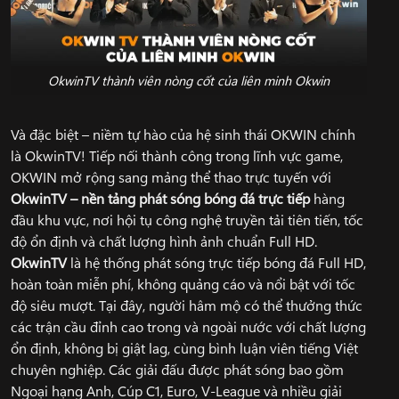
OkwinTV thành viên nòng cốt của liên minh Okwin
Và đặc biệt – niềm tự hào của hệ sinh thái OKWIN chính
là OkwinTV! Tiếp nối thành công trong lĩnh vực game,
OKWIN mở rộng sang mảng thể thao trực tuyến với
OkwinTV – nền tảng phát sóng bóng đá trực tiếp
hàng
đầu khu vực, nơi hội tụ công nghệ truyền tải tiên tiến, tốc
độ ổn định và chất lượng hình ảnh chuẩn Full HD.
OkwinTV
là hệ thống phát sóng trực tiếp bóng đá Full HD,
hoàn toàn miễn phí, không quảng cáo và nổi bật với tốc
độ siêu mượt. Tại đây, người hâm mộ có thể thưởng thức
các trận cầu đỉnh cao trong và ngoài nước với chất lượng
ổn định, không bị giật lag, cùng bình luận viên tiếng Việt
chuyên nghiệp. Các giải đấu được phát sóng bao gồm
Ngoại hạng Anh, Cúp C1, Euro, V-League và nhiều giải