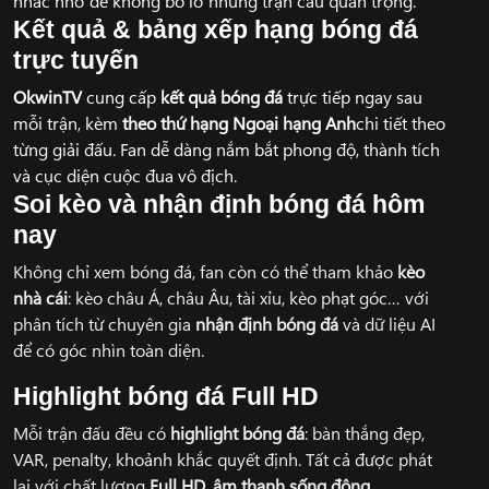
nhắc nhở để không bỏ lỡ những trận cầu quan trọng.
Kết quả & bảng xếp hạng bóng đá
trực tuyến
OkwinTV
cung cấp
kết quả bóng đá
trực tiếp ngay sau
mỗi trận, kèm
theo thứ hạng Ngoại hạng Anh
chi tiết theo
từng giải đấu. Fan dễ dàng nắm bắt phong độ, thành tích
và cục diện cuộc đua vô địch.
Soi kèo và nhận định bóng đá hôm
nay
Không chỉ xem bóng đá, fan còn có thể tham khảo
kèo
nhà cái
: kèo châu Á, châu Âu, tài xỉu, kèo phạt góc… với
phân tích từ chuyên gia
nhận định bóng đá
và dữ liệu AI
để có góc nhìn toàn diện.
Highlight bóng đá Full HD
Mỗi trận đấu đều có
highlight bóng đá
: bàn thắng đẹp,
VAR, penalty, khoảnh khắc quyết định. Tất cả được phát
lại với chất lượng
Full HD, âm thanh sống động
.