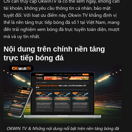
Chỉ cần truy cập OkwinTV là có thể xem ngay, không cần
tài khoản, không yêu cầu thông tin cá nhân, bảo mật
tuyệt đối. Với loạt ưu điểm này, Okwin TV khẳng định vị
thế là nền tảng trực tiếp bóng đá số 1 tại Việt Nam, mang
đến trải nghiệm xem bóng đá trực tuyến toàn diện, mượt
mà và uy tín nhất.
Nội dung trên chính nền tảng
trực tiếp bóng đá
OKWIN TV & Những nội dung nổi bật trên nền tảng bóng đá