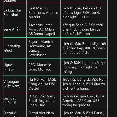
Real Madrid,
Lịch thi đấu, kết quả trực
La Liga (Tây
Barcelona, Atletico
tiếp La Liga, BXH top 4,
Ban Nha)
Madrid
highlight Full HD.
Juventus, Inter
Kết quả Serie A, BXH thời
Serie A (Ý)
Milan, AC Milan,
gian thực, thống kê vua
AS Roma, Napoli
phá lưới, kiến tạo.
Bayern Munich,
Lịch thi đấu Bundesliga, kết
Bundesliga
Dortmund, RB
quả trực tiếp, BXH & phân
(Đức)
Leipzig,
tích đua vô địch.
Leverkusen
Lịch & BXH Ligue 1, kết quả
Ligue 1
PSG, Marseille,
hôm nay, highlight bàn
(Pháp)
Lyon, Monaco
thắng.
Hà Nội FC, HAGL,
Trực tiếp bóng đá Việt Nam,
V-League
Công An Hà Nội,
lịch V-League, BXH đua vô
(Việt Nam)
Viettel
địch & trụ hạng.
ĐTQG Việt Nam,
Lịch & kết quả Euro, Copa
Giải đấu
Brazil, Argentina,
America, AFF Cup, U23,
quốc tế
Pháp, Đức
thống kê quốc tế.
Futsal &
Futsal Việt Nam,
Lịch thi đấu & BXH Futsal,
Bóng đá bãi
Brazil Futsal, Tây
trực tiếp Full HD, bóng đá