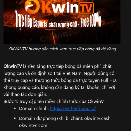
OKWINTV hướng dẫn cách xem trực tiếp bóng đá dễ dàng
OkwinTV
là nền tảng trực tiếp bóng đá miễn phí, chất
lượng cao và ổn định số 1 tại Việt Nam. Người dùng có
thể truy cập và thưởng thức bóng đá trực tuyến Full HD,
không quảng cáo, không cần đăng ký tài khoản, chỉ với
vài thao tác đơn giản.
Bước 1: Truy cập tên miền chính thức của OkwinV
Domain chính:
https://entherfound.io/
Domain dự phòng (khi bị chặn): okwintv.cash,
okwintvc.com