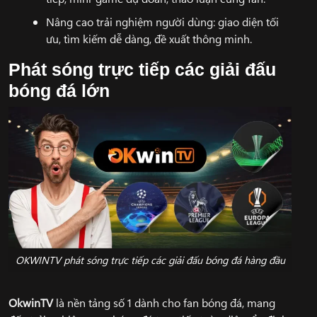
Nâng cao trải nghiệm người dùng: giao diện tối
ưu, tìm kiếm dễ dàng, đề xuất thông minh.
Phát sóng trực tiếp các giải đấu
bóng đá lớn
OKWINTV phát sóng trực tiếp các giải đấu bóng đá hàng đầu
OkwinTV
là nền tảng số 1 dành cho fan bóng đá, mang