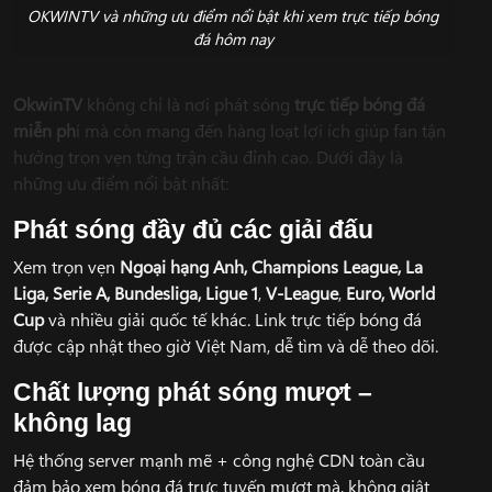
OKWINTV và những ưu điểm nổi bật khi xem trực tiếp bóng
đá hôm nay
OkwinTV
không chỉ là nơi phát sóng
trực tiếp bóng đá
miễn ph
í mà còn mang đến hàng loạt lợi ích giúp fan tận
hưởng trọn vẹn từng trận cầu đỉnh cao. Dưới đây là
những ưu điểm nổi bật nhất:
Phát sóng đầy đủ các giải đấu
Xem trọn vẹn
Ngoại hạng Anh, Champions League, La
Liga, Serie A, Bundesliga, Ligue 1
,
V-League
,
Euro, World
Cup
và nhiều giải quốc tế khác. Link trực tiếp bóng đá
được cập nhật theo giờ Việt Nam, dễ tìm và dễ theo dõi.
Chất lượng phát sóng mượt –
không lag
Hệ thống server mạnh mẽ + công nghệ CDN toàn cầu
đảm bảo xem bóng đá trực tuyến mượt mà, không giật