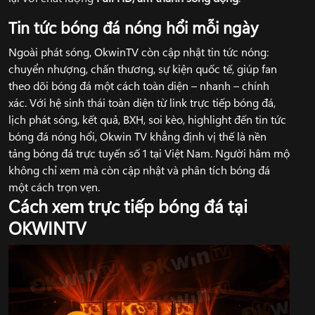
Tin tức bóng đá nóng hổi mỗi ngày
Ngoài phát sóng, OkwinTV còn cập nhật tin tức nóng:
chuyển nhượng, chấn thương, sự kiện quốc tế, giúp fan
theo dõi bóng đá một cách toàn diện – nhanh – chính
xác. Với hệ sinh thái toàn diện từ link trực tiếp bóng đá,
lịch phát sóng, kết quả, BXH, soi kèo, highlight đến tin tức
bóng đá nóng hổi, Okwin TV khẳng định vị thế là nền
tảng bóng đá trực tuyến số 1 tại Việt Nam. Người hâm mộ
không chỉ xem mà còn cập nhật và phân tích bóng đá
một cách trọn vẹn.
Cách xem trực tiếp bóng đá tại
OKWINTV