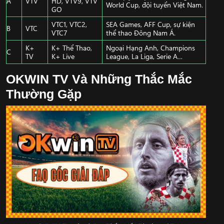
A
VTV
HD, VTV9, VTV
World Cup, đội tuyển Việt Nam.
GO
VTC1, VTC2,
SEA Games, AFF Cup, sự kiện
B
VTC
VTC7
thể thao Đông Nam Á.
K+
K+ Thể Thao,
Ngoại Hạng Anh, Champions
C
TV
K+ Live
League, La Liga, Serie A…
OKWIN TV Và Những Thắc Mắc
Thường Gặp