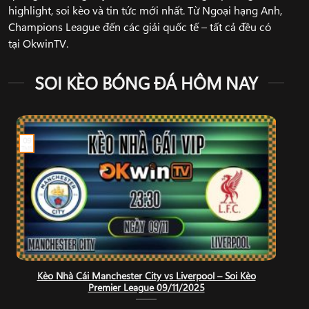
highlight, soi kèo và tin tức mới nhất. Từ Ngoại hạng Anh,
Champions League đến các giải quốc tế – tất cả đều có
tại OkwinTV.
SOI KÈO BÓNG ĐÁ HÔM NAY
09
Th11
Kèo Nhà Cái Manchester City vs Liverpool – Soi Kèo
Premier League 09/11/2025