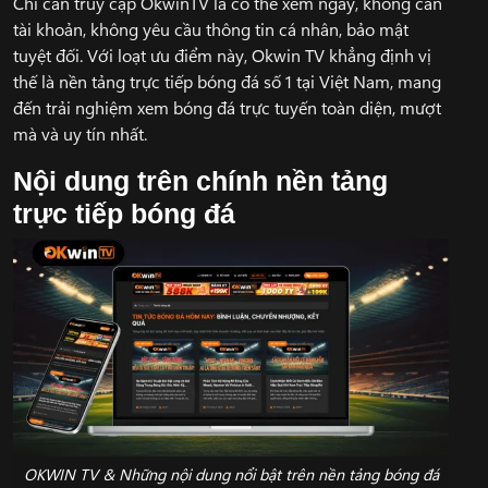
Chỉ cần truy cập OkwinTV là có thể xem ngay, không cần
tài khoản, không yêu cầu thông tin cá nhân, bảo mật
tuyệt đối. Với loạt ưu điểm này, Okwin TV khẳng định vị
thế là nền tảng trực tiếp bóng đá số 1 tại Việt Nam, mang
đến trải nghiệm xem bóng đá trực tuyến toàn diện, mượt
mà và uy tín nhất.
Nội dung trên chính nền tảng
trực tiếp bóng đá
OKWIN TV & Những nội dung nổi bật trên nền tảng bóng đá