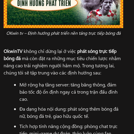
OKwin tv – Định hướng phát triển nền tảng trực tiếp bóng đá
OkwinTV
không chỉ dừng lại ở việc
phát sóng trực tiếp
bóng đá
mà còn đặt ra những mục tiêu chiến lược nhằm
nâng cao trải nghiệm người hâm mộ. Trong tương lai,
chúng tôi sẽ tập trung vào các định hướng sau:
Mở rộng hạ tầng server: tăng băng thông, đảm
bảo tốc độ ổn định ngay cả trong trận đấu đỉnh
cao.
Đa dạng hóa nội dung: phát sóng thêm bóng đá
nữ, bóng đá trẻ, giao hữu quốc tế.
Tích hợp tính năng cộng đồng: phòng chat trực
tiếp, mini-game dự đoán, thảo luận cùng fan.