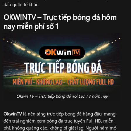
đấu quốc tế khác.
OKWINTV – Trực tiếp bóng đá hôm
nay miễn phí số 1
Okwin TV – Trực tiếp bóng đá Xôi Lạc TV hôm nay
OkwinTV
là nền tảng trực tiếp bóng đá hàng đầu, mang
đến trải nghiệm xem bóng đá trực tuyến Full HD, miễn
phí, không quảng cáo, không bị giật lag. Người hâm mộ