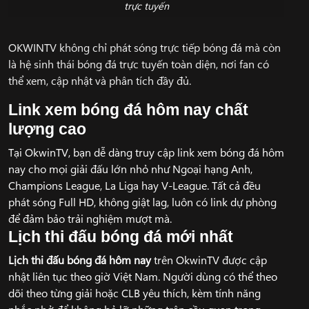
trực tuyến
OKWINTV không chỉ phát sóng trực tiếp bóng đá mà còn
là hệ sinh thái bóng đá trực tuyến toàn diện, nơi fan có
thể xem, cập nhật và phân tích đầy đủ.
Link xem bóng đá hôm nay chất
lượng cao
Tại OkwinTV, bạn dễ dàng truy cập link xem bóng đá hôm
nay cho mọi giải đấu lớn nhỏ như Ngoại hạng Anh,
Champions League, La Liga hay V-League. Tất cả đều
phát sóng Full HD, không giật lag, luôn có link dự phòng
để đảm bảo trải nghiệm mượt mà.
Lịch thi đấu bóng đá mới nhất
Lịch thi đấu bóng đá hôm nay
trên OkwinTV được cập
nhật liên tục theo giờ Việt Nam. Người dùng có thể theo
dõi theo từng giải hoặc CLB yêu thích, kèm tính năng