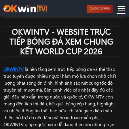
Bỏ
CƯỢC OKFUN
qua
nội
dung
OKWINTV - WEBSITE TRỰC
TIẾP BÓNG ĐÁ XEM CHUNG
KẾT WORLD CUP 2026
OKWINTV
là nền tảng xem trực tiếp bóng đá và thể thao
trực tuyến được nhiều người hâm mộ lựa chọn nhờ chất
lượng phát sóng ổn định, hình ảnh sắc nét cùng tốc độ
truyền tải mượt mà. Bên cạnh việc cập nhật đầy đủ các
giải đấu hấp dẫn trong nước và quốc tế, OKWINTV còn
mang đến lịch thi đấu, kết quả, bảng xếp hạng, highlight
và nhiều thông tin thể thao hữu ích. Với giao diện thân
thiện, hỗ trợ đa nền tảng và hoàn toàn miễn phí,
OKWINTV giúp người xem dễ dàng theo dõi những trận