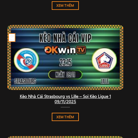
XEM THÊM
09
Th11
Kèo Nhà Cái Strasbourg vs Lille – Soi Kèo Ligue 1
09/11/2025
XEM THÊM