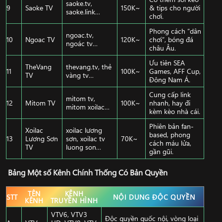
saoke.tv,
9
Saoke TV
150K~
& tips cho người
saoke.link…
chơi.
Phong cách “dân
ngoac.tv,
10
Ngoac TV
120K~
chơi”, bóng đá
ngoác tv…
châu Âu.
Ưu tiên SEA
TheVang
thevang.tv, thẻ
11
100K~
Games, AFF Cup,
TV
vàng tv…
Đông Nam Á.
Cung cấp link
mitom tv,
12
Mitom TV
100K~
nhanh, hay đi
mitom xoilac…
kèm kèo nhà cái.
Phiên bản fan-
Xoilac
xoilac lương
based, phong
13
Lương Sơn
sơn, xoilac tv
70K~
cách máu lửa,
TV
luong son…
gần gũi.
Bảng Một số Kênh Chính Thống Có Bản Quyền
TÊN
KÊNH
STT
NỘI DUNG ĐỘC QUYỀN
KÊNH
TRUYỀN HÌNH
VTV6, VTV3
Độc quyền quốc nội, vòng loại