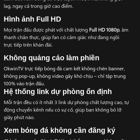
lag, ngay cả trong giờ cao điểm.
Hình ảnh Full HD
Mọi trận đấu được phát với chất lượng
Full HD 1080p
, âm
thanh chân thực, giúp fan có cảm giác như đang ngồi
trực tiếp trên khán đài.
Không quảng cáo làm phiền
OkwinTV trực tiếp bóng đá cam kết không chèn banner,
không pop-up, không video gây khó chịu – chỉ tập trung
100% vào trận đấu.
Hệ thống link dự phòng ổn định
Mỗi trận đều có ít nhất 3 link dự phòng chất lượng cao, tự
động chuyển kênh nếu có sự cố, giúp bạn không bỏ lỡ
giây phút nào.
Xem bóng đá không cần đăng ký