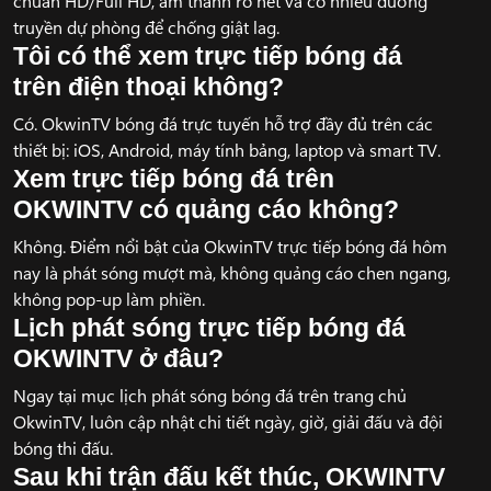
chuẩn HD/Full HD, âm thanh rõ nét và có nhiều đường
truyền dự phòng để chống giật lag.
Tôi có thể xem trực tiếp bóng đá
trên điện thoại không?
Có. OkwinTV bóng đá trực tuyến hỗ trợ đầy đủ trên các
thiết bị: iOS, Android, máy tính bảng, laptop và smart TV.
Xem trực tiếp bóng đá trên
OKWINTV có quảng cáo không?
Không. Điểm nổi bật của OkwinTV trực tiếp bóng đá hôm
nay là phát sóng mượt mà, không quảng cáo chen ngang,
không pop-up làm phiền.
Lịch phát sóng trực tiếp bóng đá
OKWINTV ở đâu?
Ngay tại mục lịch phát sóng bóng đá trên trang chủ
OkwinTV, luôn cập nhật chi tiết ngày, giờ, giải đấu và đội
bóng thi đấu.
Sau khi trận đấu kết thúc, OKWINTV