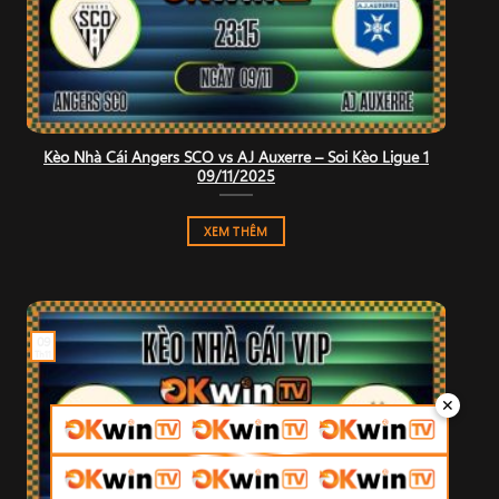
Kèo Nhà Cái Angers SCO vs AJ Auxerre – Soi Kèo Ligue 1
09/11/2025
XEM THÊM
09
Th11
✕