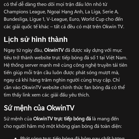
có thể dễ dàng theo dõi mọi trận đấu lớn nhỏ từ
Champions League, Ngoại Hạng Anh, La Liga, Serie A,
Bundesliga, Ligue 1, V-League, Euro, World Cup cho đến
các giải quốc tế khác – tất cả đều có mặt trên Okwin TV.
Lịch sử hình thành
Ngay từ ngày đầu,
OkwinTV
đã được xây dựng với mục
tiêu trở thành website trực tiếp bóng đá số 1 tại Việt Nam.
Hệ thống server mạnh mẽ cùng công nghệ truyền tải tiên
tiến giúp mỗi trận cầu luôn được phát sóng mượt mà,
ngay cả khi hàng trăm nghìn người cùng truy cập. Chỉ
cần vào OkwinTV website chính thức fan bóng đá có thể
tìm thấy link xem các giải đấu yêu thích.
Sứ mệnh của OkwinTV
Sứ mệnh của
OkwinTV
trực tiếp bóng đá
là mang đến
cho người hâm mộ một không gian bóng đá toàn diện:
Phát sóng trực tiếp bóng đá hôm nay chất lượng