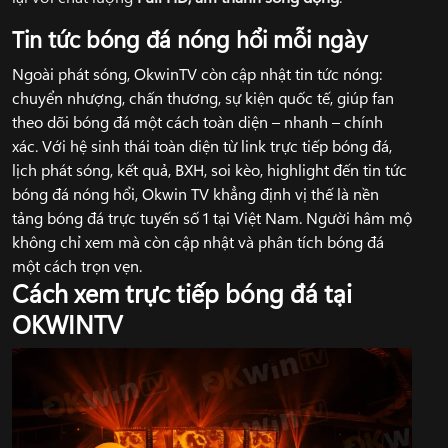
Tin tức bóng đá nóng hổi mỗi ngày
Ngoài phát sóng, OkwinTV còn cập nhật tin tức nóng:
chuyển nhượng, chấn thương, sự kiện quốc tế, giúp fan
theo dõi bóng đá một cách toàn diện – nhanh – chính
xác. Với hệ sinh thái toàn diện từ link trực tiếp bóng đá,
lịch phát sóng, kết quả, BXH, soi kèo, highlight đến tin tức
bóng đá nóng hổi, Okwin TV khẳng định vị thế là nền
tảng bóng đá trực tuyến số 1 tại Việt Nam. Người hâm mộ
không chỉ xem mà còn cập nhật và phân tích bóng đá
một cách trọn vẹn.
Cách xem trực tiếp bóng đá tại
OKWINTV