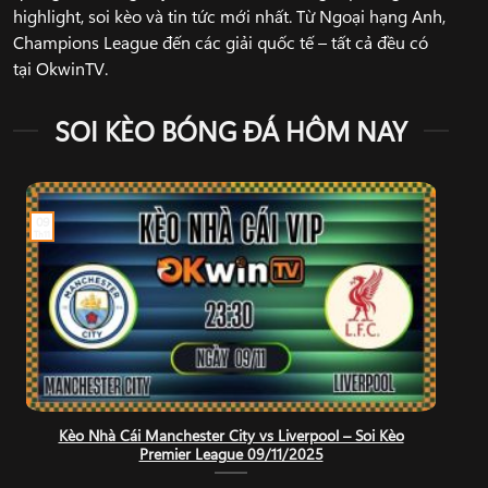
highlight, soi kèo và tin tức mới nhất. Từ Ngoại hạng Anh,
Champions League đến các giải quốc tế – tất cả đều có
tại OkwinTV.
SOI KÈO BÓNG ĐÁ HÔM NAY
09
Th11
Kèo Nhà Cái Manchester City vs Liverpool – Soi Kèo
Premier League 09/11/2025