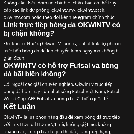
Không cần. Nếu domain chính bị chặn, bạn có thể truy
cập các link dự phòng: okwintv.my, okwintv.cash,
okwintv.com hoặc theo dõi kênh Telegram chính thức.
Link trực tiếp bóng đá OKWINTV có
bị chặn không?
Đôi khi có. Nhưng OkwinTV luôn cập nhật link dự phòng
trực tiếp bóng đá để fan chuyển kênh ngay mà không bị
gián đoạn.
OKWINTV có hỗ trợ Futsal và bóng
đá bãi biển không?
Có. Ngoài các giải chuyên nghiệp, OkwinTV trực tiếp
bóng đá hôm nay còn phát sóng Futsal Việt Nam, Futsal
World Cup, AFF Futsal và bóng đá bãi biển quốc tế.
Kết Luận
OkwinTV là lựa chọn hàng đầu để xem bóng đá trực tiếp
với link HD/Full HD mượt mà, không giật lag, không
quảng cáo, cùng đầy đủ lịch thi đấu, bảng xếp hạng,