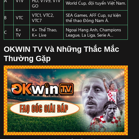
A
VTV
HD, VTV9, VTV
World Cup, đội tuyển Việt Nam.
GO
VTC1, VTC2,
SEA Games, AFF Cup, sự kiện
B
VTC
VTC7
thể thao Đông Nam Á.
K+
K+ Thể Thao,
Ngoại Hạng Anh, Champions
C
TV
K+ Live
League, La Liga, Serie A…
OKWIN TV Và Những Thắc Mắc
Thường Gặp