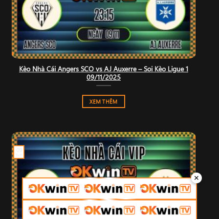
Kèo Nhà Cái Angers SCO vs AJ Auxerre – Soi Kèo Ligue 1
09/11/2025
XEM THÊM
09
Th11
✕