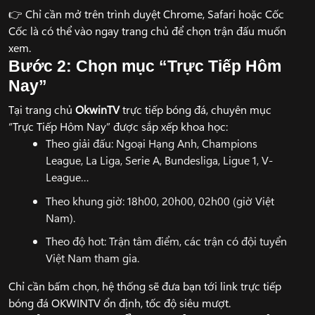
👉 Chỉ cần mở trên trình duyệt Chrome, Safari hoặc Cốc
Cốc là có thể vào ngay trang chủ để chọn trận đấu muốn
xem.
Bước 2: Chọn mục “Trực Tiếp Hôm
Nay”
Tại trang chủ
OkwinTV
trực tiếp bóng đá, chuyên mục
“Trực Tiếp Hôm Nay” được sắp xếp khoa học:
Theo giải đấu: Ngoại Hạng Anh, Champions
League, La Liga, Serie A, Bundesliga, Ligue 1, V-
League…
Theo khung giờ: 18h00, 20h00, 02h00 (giờ Việt
Nam).
Theo độ hot: Trận tâm điểm, các trận có đội tuyển
Việt Nam tham gia.
Chỉ cần bấm chọn, hệ thống sẽ đưa bạn tới link trực tiếp
bóng đá OKWINTV ổn định, tốc độ siêu mượt.