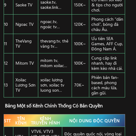
saoke.tv,
9
Saoke TV
150K~
& tips cho người
saoke.link…
chơi.
Phong cách “dân
ngoac.tv,
10
Ngoac TV
120K~
chơi”, bóng đá
ngoác tv…
châu Âu.
Ưu tiên SEA
TheVang
thevang.tv, thẻ
11
100K~
Games, AFF Cup,
TV
vàng tv…
Đông Nam Á.
Cung cấp link
mitom tv,
12
Mitom TV
100K~
nhanh, hay đi
mitom xoilac…
kèm kèo nhà cái.
Phiên bản fan-
Xoilac
xoilac lương
based, phong
13
Lương Sơn
sơn, xoilac tv
70K~
cách máu lửa,
TV
luong son…
gần gũi.
Bảng Một số Kênh Chính Thống Có Bản Quyền
TÊN
KÊNH
STT
NỘI DUNG ĐỘC QUYỀN
KÊNH
TRUYỀN HÌNH
VTV6, VTV3
Độc quyền quốc nội, vòng loại