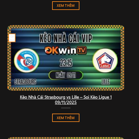
XEM THÊM
09
Th11
Kèo Nhà Cái Strasbourg vs Lille – Soi Kèo Ligue 1
09/11/2025
XEM THÊM