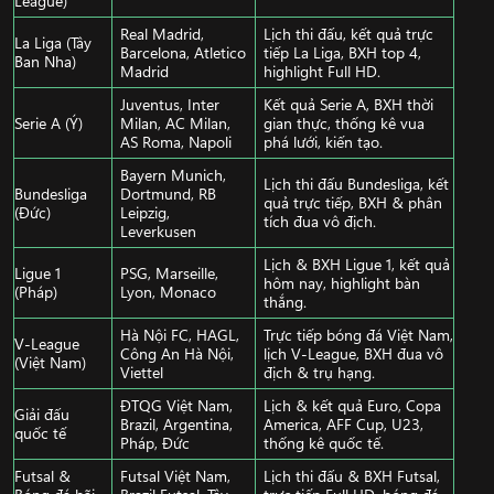
Real Madrid,
Lịch thi đấu, kết quả trực
La Liga (Tây
Barcelona, Atletico
tiếp La Liga, BXH top 4,
Ban Nha)
Madrid
highlight Full HD.
Juventus, Inter
Kết quả Serie A, BXH thời
Serie A (Ý)
Milan, AC Milan,
gian thực, thống kê vua
AS Roma, Napoli
phá lưới, kiến tạo.
Bayern Munich,
Lịch thi đấu Bundesliga, kết
Bundesliga
Dortmund, RB
quả trực tiếp, BXH & phân
(Đức)
Leipzig,
tích đua vô địch.
Leverkusen
Lịch & BXH Ligue 1, kết quả
Ligue 1
PSG, Marseille,
hôm nay, highlight bàn
(Pháp)
Lyon, Monaco
thắng.
Hà Nội FC, HAGL,
Trực tiếp bóng đá Việt Nam,
V-League
Công An Hà Nội,
lịch V-League, BXH đua vô
(Việt Nam)
Viettel
địch & trụ hạng.
ĐTQG Việt Nam,
Lịch & kết quả Euro, Copa
Giải đấu
Brazil, Argentina,
America, AFF Cup, U23,
quốc tế
Pháp, Đức
thống kê quốc tế.
Futsal &
Futsal Việt Nam,
Lịch thi đấu & BXH Futsal,
Bóng đá bãi
Brazil Futsal, Tây
trực tiếp Full HD, bóng đá