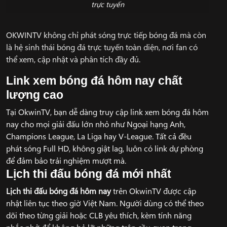
trực tuyến
OKWINTV không chỉ phát sóng trực tiếp bóng đá mà còn
là hệ sinh thái bóng đá trực tuyến toàn diện, nơi fan có
thể xem, cập nhật và phân tích đầy đủ.
Link xem bóng đá hôm nay chất
lượng cao
Tại OkwinTV, bạn dễ dàng truy cập link xem bóng đá hôm
nay cho mọi giải đấu lớn nhỏ như Ngoại hạng Anh,
Champions League, La Liga hay V-League. Tất cả đều
phát sóng Full HD, không giật lag, luôn có link dự phòng
để đảm bảo trải nghiệm mượt mà.
Lịch thi đấu bóng đá mới nhất
Lịch thi đấu bóng đá hôm nay
trên OkwinTV được cập
nhật liên tục theo giờ Việt Nam. Người dùng có thể theo
dõi theo từng giải hoặc CLB yêu thích, kèm tính năng