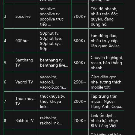
socolive,
Tốc độ nhanh,
socolive tv,
nhiều trận độc
3
Socolive
700K+
socolive trực
quyền, đang
tiếp …
bùng nổ.
90phut tv,
Fan đông đảo,
90phut live,
4
90Phut
600K+
nhiều truy cập
90phut xyz,
liên quan Xoilac.
90p …
Chuyên highlight,
Banthang
banthang tv,
5
300K+
recap, bàn thắng
TV
banthang live…
nhanh.
vaoroi.tv,
Giao diện gọn
6
Vaoroi TV
vaoroi1,
250K~
nhẹ, tương thích
vaoroi5.com…
mobile tốt.
thuckhuya.tv,
Tập trung trận
Thuckhuya
7
thuc khuya
200K~
muộn, Ngoại
TV
link…
Hạng Anh, Copa.
Link ổn định,
rakhoi.tv,
8
Rakhoi TV
200K~
nhiều lựa chọn
rakhoi.link…
BLV tiếng Việt.
Có thêm soi kèo