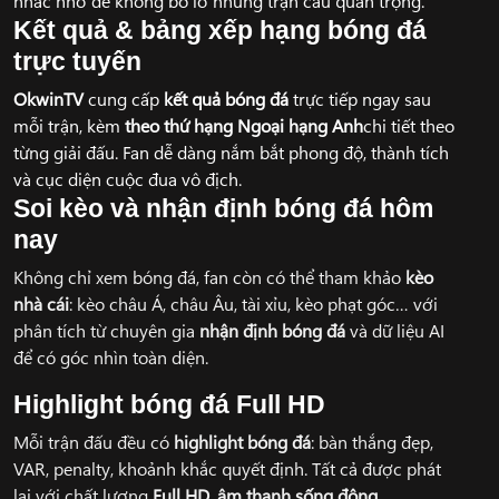
nhắc nhở để không bỏ lỡ những trận cầu quan trọng.
Kết quả & bảng xếp hạng bóng đá
trực tuyến
OkwinTV
cung cấp
kết quả bóng đá
trực tiếp ngay sau
mỗi trận, kèm
theo thứ hạng Ngoại hạng Anh
chi tiết theo
từng giải đấu. Fan dễ dàng nắm bắt phong độ, thành tích
và cục diện cuộc đua vô địch.
Soi kèo và nhận định bóng đá hôm
nay
Không chỉ xem bóng đá, fan còn có thể tham khảo
kèo
nhà cái
: kèo châu Á, châu Âu, tài xỉu, kèo phạt góc… với
phân tích từ chuyên gia
nhận định bóng đá
và dữ liệu AI
để có góc nhìn toàn diện.
Highlight bóng đá Full HD
Mỗi trận đấu đều có
highlight bóng đá
: bàn thắng đẹp,
VAR, penalty, khoảnh khắc quyết định. Tất cả được phát
lại với chất lượng
Full HD, âm thanh sống động
.