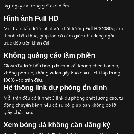
lag, ngay cả trong giờ cao điểm.
Hình ảnh Full HD
Mọi trận đấu được phát với chất lượng
Full HD 1080p
, âm
thanh chân thực, giúp fan có cảm giác như đang ngồi
trực tiếp trên khán đài.
Không quảng cáo làm phiền
OkwinTV trực tiếp bóng đá cam kết không chèn banner,
không pop-up, không video gây khó chịu – chỉ tập trung
100% vào trận đấu.
Hệ thống link dự phòng ổn định
Mỗi trận đều có ít nhất 3 link dự phòng chất lượng cao, tự
động chuyển kênh nếu có sự cố, giúp bạn không bỏ lỡ
giây phút nào.
Xem bóng đá không cần đăng ký