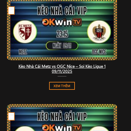
09
Th11
Kèo Nhà Cái Metz vs OGC Nice – Soi Kèo Ligue 1
09/11/2025
XEM THÊM
09
Th11