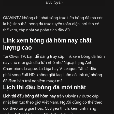
trực tuyến
OKWINTV không chỉ phát sóng trực tiếp bóng đá mà còn
là hệ sinh thái bóng đá trực tuyến toàn diện, nơi fan có
thể xem, cập nhật và phân tích đầy đủ.
Link xem bóng đá hôm nay chất
lượng cao
Tại OkwinTV, bạn dễ dàng truy cập link xem bóng đá hôm
nay cho mọi giải đấu lớn nhỏ như Ngoại hạng Anh,
Champions League, La Liga hay V-League. Tất cả đều
phát sóng Full HD, không giật lag, luôn có link dự phòng
để đảm bảo trải nghiệm mượt mà.
Lịch thi đấu bóng đá mới nhất
Lịch thi đấu bóng đá hôm nay
trên OkwinTV được cập
nhật liên tục theo giờ Việt Nam. Người dùng có thể theo
dõi theo từng giải hoặc CLB yêu thích, kèm tính năng