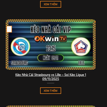
XEM THÊM
09
Th11
Kèo Nhà Cái Strasbourg vs Lille – Soi Kèo Ligue 1
09/11/2025
XEM THÊM