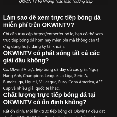
OKWIN TV Và Những Thắc Mắc Thường Gặp
Làm sao để xem trực tiếp bóng đá
miễn phí trên OKWINTV?
Chỉ cần truy cập https://entherfound.io, bạn có thể xem
trực tiếp bóng đá hôm nay miễn phí mà không cần tải
ứng dụng hoặc đăng ký tài khoản.
OKWINTV có phát sóng tất cả các
giải đấu không?
Có. OkwinTV trực tiếp bóng đá đầy đủ các giải: Ngoại
Hạng Anh, Champions League, La Liga, Serie A,
Bundesliga, Ligue 1, V-League, Euro, Copa America, AFF
Cup và nhiều giải quốc tế khác.
Chất lượng trực tiếp bóng đá tại
OKWINTV có ổn định không?
Rất ổn định. Mỗi link trực tiếp bóng đá OkwinTV đều đạt