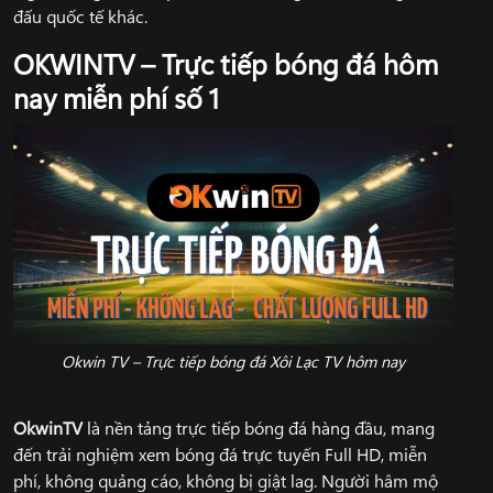
đấu quốc tế khác.
OKWINTV – Trực tiếp bóng đá hôm
nay miễn phí số 1
Okwin TV – Trực tiếp bóng đá Xôi Lạc TV hôm nay
OkwinTV
là nền tảng trực tiếp bóng đá hàng đầu, mang
đến trải nghiệm xem bóng đá trực tuyến Full HD, miễn
phí, không quảng cáo, không bị giật lag. Người hâm mộ