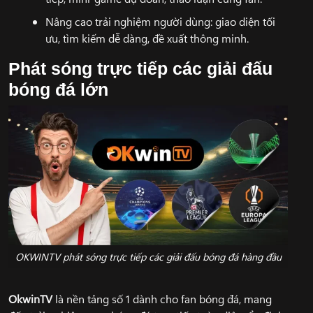
Nâng cao trải nghiệm người dùng: giao diện tối
ưu, tìm kiếm dễ dàng, đề xuất thông minh.
Phát sóng trực tiếp các giải đấu
bóng đá lớn
OKWINTV phát sóng trực tiếp các giải đấu bóng đá hàng đầu
OkwinTV
là nền tảng số 1 dành cho fan bóng đá, mang