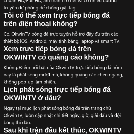
chuẩn HD/Full HD, âm thanh rõ nét và có nhiều đường
truyền dự phòng để chống giật lag.
Tôi có thể xem trực tiếp bóng đá
trên điện thoại không?
Có. OkwinTV bóng đá trực tuyến hỗ trợ đầy đủ trên các
thiết bị: iOS, Android, máy tính bảng, laptop và smart TV.
Xem trực tiếp bóng đá trên
OKWINTV có quảng cáo không?
Không. Điểm nổi bật của OkwinTV trực tiếp bóng đá hôm
nay là phát sóng mượt mà, không quảng cáo chen ngang,
không pop-up làm phiền.
Lịch phát sóng trực tiếp bóng đá
OKWINTV ở đâu?
Ngay tại mục lịch phát sóng bóng đá trên trang chủ
OkwinTV, luôn cập nhật chi tiết ngày, giờ, giải đấu và đội
bóng thi đấu.
Sau khi trận đấu kết thúc, OKWINTV