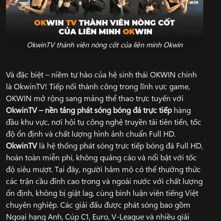
OkwinTV thành viên nòng cốt của liên minh Okwin
Và đặc biệt – niềm tự hào của hệ sinh thái OKWIN chính
là OkwinTV! Tiếp nối thành công trong lĩnh vực game,
OKWIN mở rộng sang mảng thể thao trực tuyến với
OkwinTV – nền tảng phát sóng bóng đá trực tiếp
hàng
đầu khu vực, nơi hội tụ công nghệ truyền tải tiên tiến, tốc
độ ổn định và chất lượng hình ảnh chuẩn Full HD.
OkwinTV
là hệ thống phát sóng trực tiếp bóng đá Full HD,
hoàn toàn miễn phí, không quảng cáo và nổi bật với tốc
độ siêu mượt. Tại đây, người hâm mộ có thể thưởng thức
các trận cầu đỉnh cao trong và ngoài nước với chất lượng
ổn định, không bị giật lag, cùng bình luận viên tiếng Việt
chuyên nghiệp. Các giải đấu được phát sóng bao gồm
Ngoại hạng Anh, Cúp C1, Euro, V-League và nhiều giải