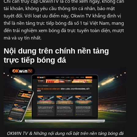
Chỉ cần truy cập OkwinTV là có thể xem ngay, không cần
tài khoản, không yêu cầu thông tin cá nhân, bảo mật
tuyệt đối. Với loạt ưu điểm này, Okwin TV khẳng định vị
thế là nền tảng trực tiếp bóng đá số 1 tại Việt Nam, mang
đến trải nghiệm xem bóng đá trực tuyến toàn diện, mượt
mà và uy tín nhất.
Nội dung trên chính nền tảng
trực tiếp bóng đá
OKWIN TV & Những nội dung nổi bật trên nền tảng bóng đá