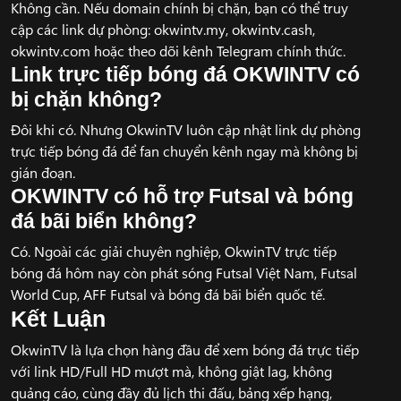
Không cần. Nếu domain chính bị chặn, bạn có thể truy
cập các link dự phòng: okwintv.my, okwintv.cash,
okwintv.com hoặc theo dõi kênh Telegram chính thức.
Link trực tiếp bóng đá OKWINTV có
bị chặn không?
Đôi khi có. Nhưng OkwinTV luôn cập nhật link dự phòng
trực tiếp bóng đá để fan chuyển kênh ngay mà không bị
gián đoạn.
OKWINTV có hỗ trợ Futsal và bóng
đá bãi biển không?
Có. Ngoài các giải chuyên nghiệp, OkwinTV trực tiếp
bóng đá hôm nay còn phát sóng Futsal Việt Nam, Futsal
World Cup, AFF Futsal và bóng đá bãi biển quốc tế.
Kết Luận
OkwinTV là lựa chọn hàng đầu để xem bóng đá trực tiếp
với link HD/Full HD mượt mà, không giật lag, không
quảng cáo, cùng đầy đủ lịch thi đấu, bảng xếp hạng,