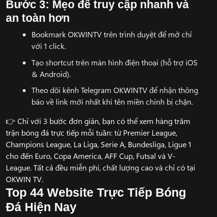
Bước 3: Mẹo để truy cập nhanh và
an toàn hơn
Bookmark OKWINTV trên trình duyệt để mở chỉ
với 1 click.
Tạo shortcut trên màn hình điện thoại (hỗ trợ iOS
& Android).
Theo dõi kênh Telegram OKWINTV để nhận thông
báo về link mới nhất khi tên miền chính bị chặn.
👉 Chỉ với 3 bước đơn giản, bạn có thể xem hàng trăm
trận bóng đá trực tiếp mỗi tuần: từ Premier League,
Champions League, La Liga, Serie A, Bundesliga, Ligue 1
cho đến Euro, Copa America, AFF Cup, Futsal và V-
League. Tất cả đều miễn phí, chất lượng cao và chỉ có tại
OKWIN TV.
Top 44 Website Trực Tiếp Bóng
Đá Hiện Nay