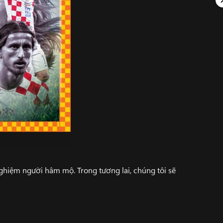
ghiệm người hâm mộ. Trong tương lai, chúng tôi sẽ