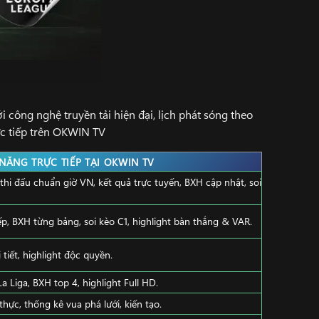
 công nghệ truyền tải hiện đại, lịch phát sóng theo
ực tiếp trên OKWIN TV
NĂNG TRỰC TIẾP TẠI OKWIN TV
h thi đấu chuẩn giờ VN, kết quả trực tuyến, BXH cập nhật, soi
iếp, BXH từng bảng, soi kèo C1, highlight bàn thắng & VAR.
tiết, highlight độc quyền.
La Liga, BXH top 4, highlight Full HD.
thực, thống kê vua phá lưới, kiến tạo.