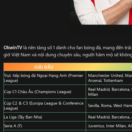
OkwinTV
là nền tảng số 1 dành cho fan bóng đá, mang đến trải 
giờ Việt Nam và nội dung chuyên sâu, người hâm mộ sẽ không b
GIẢI ĐẤU
Trực tiếp bóng đá Ngoại Hạng Anh (Premier
Manchester United, Manc
League)
Arsenal, Tottenham
Real Madrid, Barcelona,
Cúp C1 Châu Âu (Champions League)
Milan
Cúp C2 & C3 (Europa League & Conference
Sevilla, Roma, West Ham, 
League)
La Liga (Tây Ban Nha)
Real Madrid, Barcelona, 
Serie A (Ý)
Juventus, Inter Milan, 