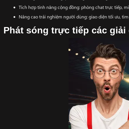
Tích hợp tính năng cộng đồng: phòng chat trực tiếp, m
Nâng cao trải nghiệm người dùng: giao diện tối ưu, tìm
Phát sóng trực tiếp các giả