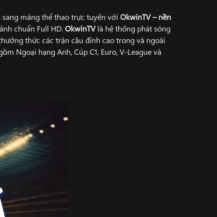
 sang mảng thể thao trực tuyến với
OkwinTV – nền
h ảnh chuẩn Full HD.
OkwinTV
là hệ thống phát sóng
 thưởng thức các trận cầu đỉnh cao trong và ngoài
o gồm Ngoại hạng Anh, Cúp C1, Euro, V-League và