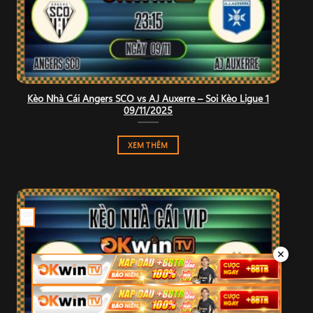
Kèo Nhà Cái Angers SCO vs AJ Auxerre – Soi Kèo Ligue 1
09/11/2025
XEM THÊM
09
Th11
✕