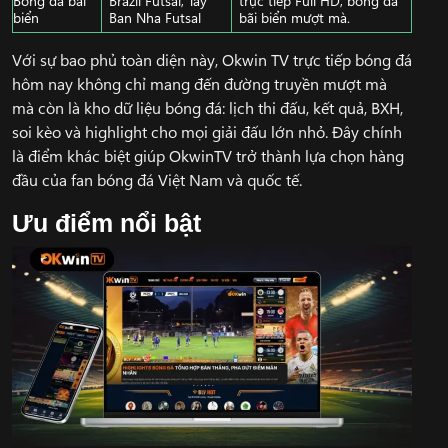
biển
Ban Nha Futsal
bãi biển mượt mà.
Với sự bao phủ toàn diện này, Okwin TV trực tiếp bóng đá
hôm nay không chỉ mang đến đường truyền mượt mà
mà còn là kho dữ liệu bóng đá: lịch thi đấu, kết quả, BXH,
soi kèo và highlight cho mọi giải đấu lớn nhỏ. Đây chính
là điểm khác biệt giúp OkwinTV trở thành lựa chọn hàng
đầu của fan bóng đá Việt Nam và quốc tế.
Ưu điểm nổi bật