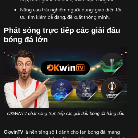
Nâng cao trải nghiệm người dùng: giao diện tối
ưu, tìm kiếm dễ dàng, đề xuất thông minh.
Phát sóng trực tiếp các giải đấu
bóng đá lớn
OKWINTV phát sóng trực tiếp các giải đấu bóng đá hàng đầu
OkwinTV
là nền tảng số 1 dành cho fan bóng đá, mang