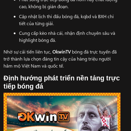
cao, không bị gián đoạn.
Cập nhật lịch thi đấu bóng đá, kqbd và BXH chi
tiết của từng giải.
Cung cấp kèo nhà cái, nhận định chuyên sâu và
highlight bóng đá.
Nhờ sự cải tiến liên tục,
OkwinTV
bóng đá trực tuyến đã
trở thành lựa chọn đáng tin cậy của hàng triệu người
hâm mộ Việt Nam và quốc tế.
Định hướng phát triển nền tảng trực
tiếp bóng đá