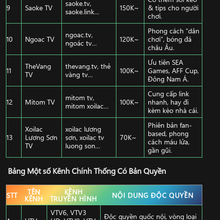
saoke.tv,
9
Saoke TV
150K~
& tips cho người
saoke.link…
chơi.
Phong cách “dân
ngoac.tv,
10
Ngoac TV
120K~
chơi”, bóng đá
ngoác tv…
châu Âu.
Ưu tiên SEA
TheVang
thevang.tv, thẻ
11
100K~
Games, AFF Cup,
TV
vàng tv…
Đông Nam Á.
Cung cấp link
mitom tv,
12
Mitom TV
100K~
nhanh, hay đi
mitom xoilac…
kèm kèo nhà cái.
Phiên bản fan-
Xoilac
xoilac lương
based, phong
13
Lương Sơn
sơn, xoilac tv
70K~
cách máu lửa,
TV
luong son…
gần gũi.
Bảng Một số Kênh Chính Thống Có Bản Quyền
TÊN
KÊNH
STT
NỘI DUNG ĐỘC QUYỀN
KÊNH
TRUYỀN HÌNH
VTV6, VTV3
Độc quyền quốc nội, vòng loại