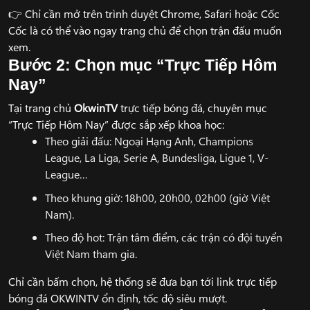
👉 Chỉ cần mở trên trình duyệt Chrome, Safari hoặc Cốc
Cốc là có thể vào ngay trang chủ để chọn trận đấu muốn
xem.
Bước 2: Chọn mục “Trực Tiếp Hôm
Nay”
Tại trang chủ
OkwinTV
trực tiếp bóng đá, chuyên mục
“Trực Tiếp Hôm Nay” được sắp xếp khoa học:
Theo giải đấu: Ngoại Hạng Anh, Champions
League, La Liga, Serie A, Bundesliga, Ligue 1, V-
League…
Theo khung giờ: 18h00, 20h00, 02h00 (giờ Việt
Nam).
Theo độ hot: Trận tâm điểm, các trận có đội tuyển
Việt Nam tham gia.
Chỉ cần bấm chọn, hệ thống sẽ đưa bạn tới link trực tiếp
bóng đá OKWINTV ổn định, tốc độ siêu mượt.