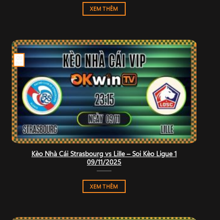
XEM THÊM
09
Th11
Kèo Nhà Cái Strasbourg vs Lille – Soi Kèo Ligue 1
09/11/2025
XEM THÊM