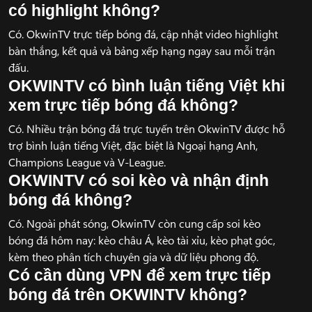
có highlight không?
Có. OkwinTV trực tiếp bóng đá, cập nhật video highlight
bàn thắng, kết quả và bảng xếp hạng ngay sau mỗi trận
đấu.
OKWINTV có bình luận tiếng Việt khi
xem trực tiếp bóng đá không?
Có. Nhiều trận bóng đá trực tuyến trên OkwinTV được hỗ
trợ bình luận tiếng Việt, đặc biệt là Ngoại hạng Anh,
Champions League và V-League.
OKWINTV có soi kèo và nhận định
bóng đá không?
Có. Ngoài phát sóng, OkwinTV còn cung cấp soi kèo
bóng đá hôm nay: kèo châu Á, kèo tài xỉu, kèo phạt góc,
kèm theo phân tích chuyên gia và dữ liệu phong độ.
Có cần dùng VPN để xem trực tiếp
bóng đá trên OKWINTV không?