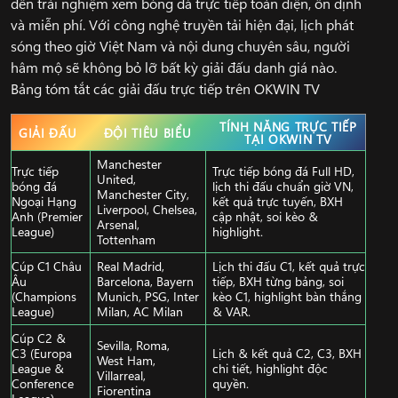
đến trải nghiệm xem bóng đá trực tiếp toàn diện, ổn định
và miễn phí. Với công nghệ truyền tải hiện đại, lịch phát
sóng theo giờ Việt Nam và nội dung chuyên sâu, người
hâm mộ sẽ không bỏ lỡ bất kỳ giải đấu danh giá nào.
Bảng tóm tắt các giải đấu trực tiếp trên OKWIN TV
TÍNH NĂNG TRỰC TIẾP
GIẢI ĐẤU
ĐỘI TIÊU BIỂU
TẠI OKWIN TV
Manchester
Trực tiếp
Trực tiếp bóng đá Full HD,
United,
bóng đá
lịch thi đấu chuẩn giờ VN,
Manchester City,
Ngoại Hạng
kết quả trực tuyến, BXH
Liverpool, Chelsea,
Anh (Premier
cập nhật, soi kèo &
Arsenal,
League)
highlight.
Tottenham
Cúp C1 Châu
Real Madrid,
Lịch thi đấu C1, kết quả trực
Âu
Barcelona, Bayern
tiếp, BXH từng bảng, soi
(Champions
Munich, PSG, Inter
kèo C1, highlight bàn thắng
League)
Milan, AC Milan
& VAR.
Cúp C2 &
Sevilla, Roma,
C3 (Europa
Lịch & kết quả C2, C3, BXH
West Ham,
League &
chi tiết, highlight độc
Villarreal,
Conference
quyền.
Fiorentina
League)