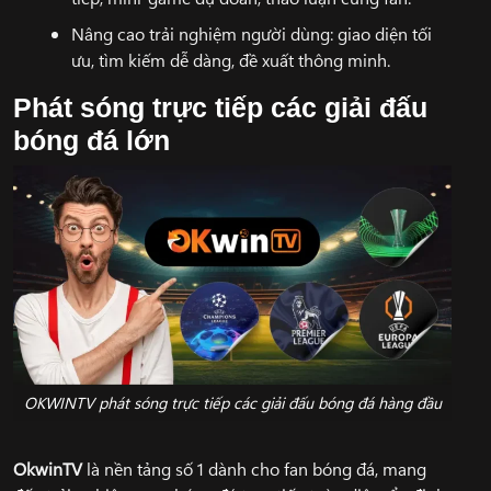
Nâng cao trải nghiệm người dùng: giao diện tối
ưu, tìm kiếm dễ dàng, đề xuất thông minh.
Phát sóng trực tiếp các giải đấu
bóng đá lớn
OKWINTV phát sóng trực tiếp các giải đấu bóng đá hàng đầu
OkwinTV
là nền tảng số 1 dành cho fan bóng đá, mang