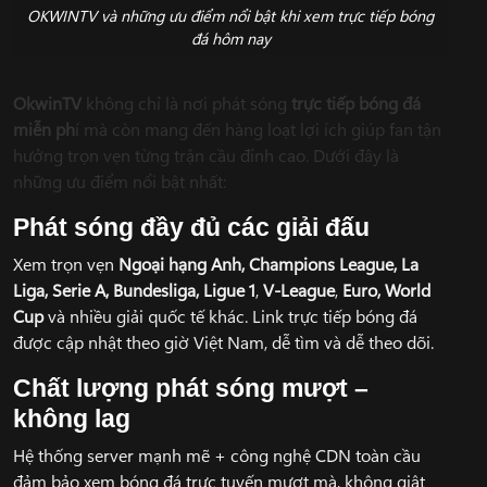
OKWINTV và những ưu điểm nổi bật khi xem trực tiếp bóng
đá hôm nay
OkwinTV
không chỉ là nơi phát sóng
trực tiếp bóng đá
miễn ph
í mà còn mang đến hàng loạt lợi ích giúp fan tận
hưởng trọn vẹn từng trận cầu đỉnh cao. Dưới đây là
những ưu điểm nổi bật nhất:
Phát sóng đầy đủ các giải đấu
Xem trọn vẹn
Ngoại hạng Anh, Champions League, La
Liga, Serie A, Bundesliga, Ligue 1
,
V-League
,
Euro, World
Cup
và nhiều giải quốc tế khác. Link trực tiếp bóng đá
được cập nhật theo giờ Việt Nam, dễ tìm và dễ theo dõi.
Chất lượng phát sóng mượt –
không lag
Hệ thống server mạnh mẽ + công nghệ CDN toàn cầu
đảm bảo xem bóng đá trực tuyến mượt mà, không giật