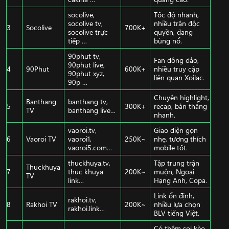
socolive,
Tốc độ nhanh,
socolive tv,
nhiều trận độc
3
Socolive
700K+
socolive trực
quyền, đang
tiếp …
bùng nổ.
90phut tv,
Fan đông đảo,
90phut live,
4
90Phut
600K+
nhiều truy cập
90phut xyz,
liên quan Xoilac.
90p …
Chuyên highlight,
Banthang
banthang tv,
5
300K+
recap, bàn thắng
TV
banthang live…
nhanh.
vaoroi.tv,
Giao diện gọn
6
Vaoroi TV
vaoroi1,
250K~
nhẹ, tương thích
vaoroi5.com…
mobile tốt.
thuckhuya.tv,
Tập trung trận
Thuckhuya
7
thuc khuya
200K~
muộn, Ngoại
TV
link…
Hạng Anh, Copa.
Link ổn định,
rakhoi.tv,
8
Rakhoi TV
200K~
nhiều lựa chọn
rakhoi.link…
BLV tiếng Việt.
Có thêm soi kèo