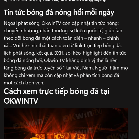
Tin tức bóng đá nóng hổi mỗi ngày
Ngoài phát sóng, OkwinTV còn cập nhật tin tức nóng:
chuyển nhượng, chấn thương, sự kiện quốc tế, giúp fan
theo dõi bóng đá một cách toàn diện – nhanh – chính
xác. Với hệ sinh thái toàn diện từ link trực tiếp bóng đá,
lịch phát sóng, kết quả, BXH, soi kèo, highlight đến tin tức
bóng đá nóng hổi, Okwin TV khẳng định vị thế là nền
tảng bóng đá trực tuyến số 1 tại Việt Nam. Người hâm mộ
không chỉ xem mà còn cập nhật và phân tích bóng đá
một cách trọn vẹn.
Cách xem trực tiếp bóng đá tại
OKWINTV