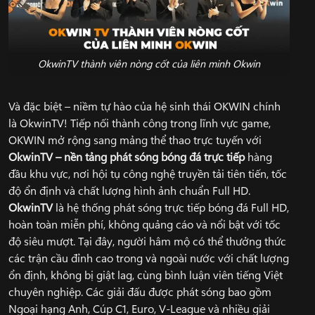
OkwinTV thành viên nòng cốt của liên minh Okwin
Và đặc biệt – niềm tự hào của hệ sinh thái OKWIN chính
là OkwinTV! Tiếp nối thành công trong lĩnh vực game,
OKWIN mở rộng sang mảng thể thao trực tuyến với
OkwinTV – nền tảng phát sóng bóng đá trực tiếp
hàng
đầu khu vực, nơi hội tụ công nghệ truyền tải tiên tiến, tốc
độ ổn định và chất lượng hình ảnh chuẩn Full HD.
OkwinTV
là hệ thống phát sóng trực tiếp bóng đá Full HD,
hoàn toàn miễn phí, không quảng cáo và nổi bật với tốc
độ siêu mượt. Tại đây, người hâm mộ có thể thưởng thức
các trận cầu đỉnh cao trong và ngoài nước với chất lượng
ổn định, không bị giật lag, cùng bình luận viên tiếng Việt
chuyên nghiệp. Các giải đấu được phát sóng bao gồm
Ngoại hạng Anh, Cúp C1, Euro, V-League và nhiều giải