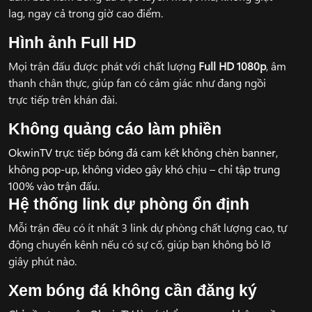
lag, ngay cả trong giờ cao điểm.
Hình ảnh Full HD
Mọi trận đấu được phát với chất lượng
Full HD 1080p
, âm
thanh chân thực, giúp fan có cảm giác như đang ngồi
trực tiếp trên khán đài.
Không quảng cáo làm phiền
OkwinTV trực tiếp bóng đá cam kết không chèn banner,
không pop-up, không video gây khó chịu – chỉ tập trung
100% vào trận đấu.
Hệ thống link dự phòng ổn định
Mỗi trận đều có ít nhất 3 link dự phòng chất lượng cao, tự
động chuyển kênh nếu có sự cố, giúp bạn không bỏ lỡ
giây phút nào.
Xem bóng đá không cần đăng ký