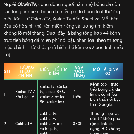
Ngoài
OkwinTV
, cộng đồng người hâm mộ bóng đá còn
săn lùng link xem bóng đá miễn phí từ hàng loạt thương
hiệu lớn – từ CakhiaTV, Xoilac TV đến Socolive. Mỗi bên
đều có hệ sinh thái tên miền riêng và lượng tìm kiếm
khổng lồ mỗi tháng. Dưới đây là bảng tổng hợp 44 kênh
trực tiếp bóng đá miễn phí nổi bật, phân loại theo thương
hiệu chính + từ khóa phủ biến thể kèm GSV ước tính (nếu
có):
THƯƠNG
GSV
BIẾN THỂ TÌM
MÔ TẢ & VAI
STT
HIỆU
(ƯỚC
KIẾM
TRÒ
CHÍNH
TÍNH)
Kênh top 1 trực
xoilac tv, xôi lạc
tiếp bóng đá, đa
Xoilac TV /
tv, xoilac 365,
7
1
link, siêu nhiều
Xôi Lạc TV
xoilac z, xoilac
triệu+
biến thể, nổi bật
86, xoilac link …
trên Google.
cakhia tv,
Thương hiệu lâu
cakhiatv,
đời, từ khóa phủ
2
CakhiaTV
cakhiatv link,
850K+
rộng, link đa
cà khịa tv,
dạng, HD không
cakhia …
quảng cáo.