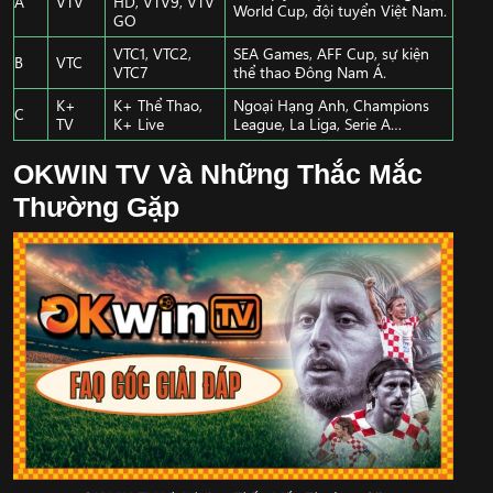
A
VTV
HD, VTV9, VTV
World Cup, đội tuyển Việt Nam.
GO
VTC1, VTC2,
SEA Games, AFF Cup, sự kiện
B
VTC
VTC7
thể thao Đông Nam Á.
K+
K+ Thể Thao,
Ngoại Hạng Anh, Champions
C
TV
K+ Live
League, La Liga, Serie A…
OKWIN TV Và Những Thắc Mắc
Thường Gặp