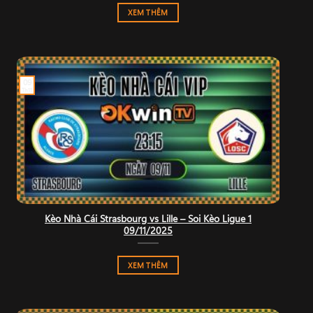
XEM THÊM
09
Th11
Kèo Nhà Cái Strasbourg vs Lille – Soi Kèo Ligue 1
09/11/2025
XEM THÊM