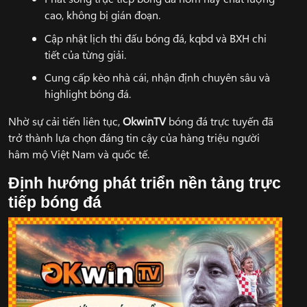
cao, không bị gián đoạn.
Cập nhật lịch thi đấu bóng đá, kqbd và BXH chi
tiết của từng giải.
Cung cấp kèo nhà cái, nhận định chuyên sâu và
highlight bóng đá.
Nhờ sự cải tiến liên tục,
OkwinTV
bóng đá trực tuyến đã
trở thành lựa chọn đáng tin cậy của hàng triệu người
hâm mộ Việt Nam và quốc tế.
Định hướng phát triển nền tảng trực
tiếp bóng đá