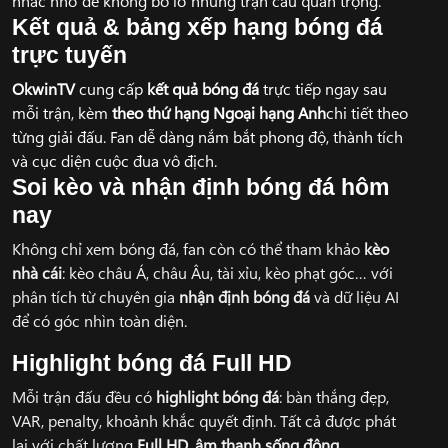
nhắc nhở để không bỏ lỡ những trận cầu quan trọng.
Kết quả & bảng xếp hạng bóng đá
trực tuyến
OkwinTV
cung cấp
kết quả bóng đá
trực tiếp ngay sau
mỗi trận, kèm
theo thứ hạng Ngoại hạng Anh
chi tiết theo
từng giải đấu. Fan dễ dàng nắm bắt phong độ, thành tích
và cục diện cuộc đua vô địch.
Soi kèo và nhận định bóng đá hôm
nay
Không chỉ xem bóng đá, fan còn có thể tham khảo
kèo
nhà cái
: kèo châu Á, châu Âu, tài xỉu, kèo phạt góc… với
phân tích từ chuyên gia
nhận định bóng đá
và dữ liệu AI
để có góc nhìn toàn diện.
Highlight bóng đá Full HD
Mỗi trận đấu đều có
highlight bóng đá
: bàn thắng đẹp,
VAR, penalty, khoảnh khắc quyết định. Tất cả được phát
lại với chất lượng
Full HD, âm thanh sống động
.