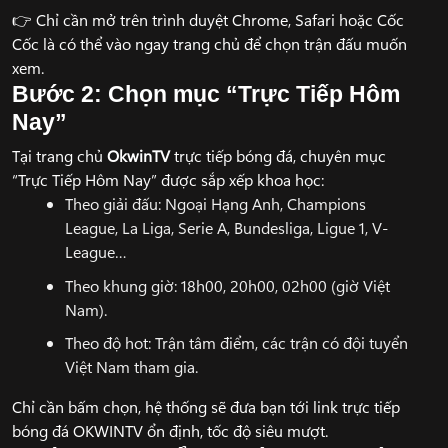
👉 Chỉ cần mở trên trình duyệt Chrome, Safari hoặc Cốc
Cốc là có thể vào ngay trang chủ để chọn trận đấu muốn
xem.
Bước 2: Chọn mục “Trực Tiếp Hôm
Nay”
Tại trang chủ
OkwinTV
trực tiếp bóng đá, chuyên mục
“Trực Tiếp Hôm Nay” được sắp xếp khoa học:
Theo giải đấu: Ngoại Hạng Anh, Champions
League, La Liga, Serie A, Bundesliga, Ligue 1, V-
League…
Theo khung giờ: 18h00, 20h00, 02h00 (giờ Việt
Nam).
Theo độ hot: Trận tâm điểm, các trận có đội tuyển
Việt Nam tham gia.
Chỉ cần bấm chọn, hệ thống sẽ đưa bạn tới link trực tiếp
bóng đá OKWINTV ổn định, tốc độ siêu mượt.