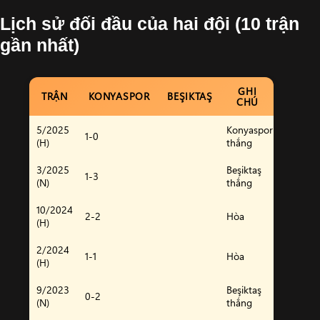
Lịch sử đối đầu của hai đội (10 trận
gần nhất)
GHI
TRẬN
KONYASPOR
BEŞIKTAŞ
CHÚ
5/2025
Konyaspor
1-0
(H)
thắng
3/2025
Beşiktaş
1-3
(N)
thắng
10/2024
2-2
Hòa
(H)
2/2024
1-1
Hòa
(H)
9/2023
Beşiktaş
0-2
(N)
thắng