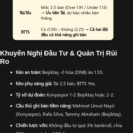
Mốc 2.5 bàn (Over 1.91 / Under 1.13)
Tài/Xỉu
→
Ưu tiên Tài
, dự báo nhiều bàn
thắng.
Có (1.59) – Không (2.21) →
Cả hai đội
BTTS
đều có khả năng ghi bàn
.
Khuyến Nghị Đầu Tư & Quản Trị Rủi
Ro
Kèo an toàn:
Beşiktaş -0 hòa (DNB) ăn 1.55.
Kèo phụ sáng giá:
Tài 2.5 bàn, BTTS Yes.
Tỷ số dự đoán:
Konyaspor 1-2 Beşiktaş hoặc 2-2.
Cầu thủ ghi bàn tiềm năng:
Mehmet Umut Nayir
(Konyaspor), Rafa Silva, Tammy Abraham (Beşiktaş).
Chiến lược vốn:
Không đầu tư quá 3% bankroll, chia