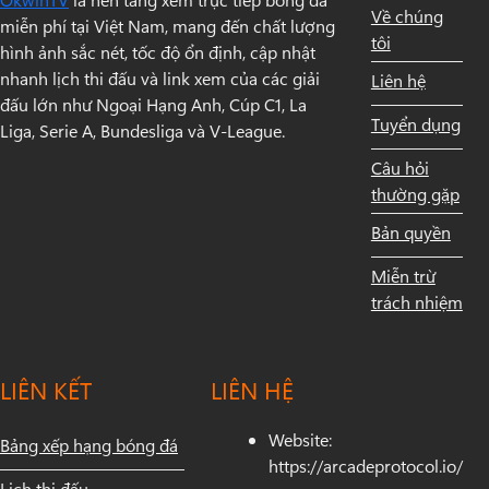
Về chúng
miễn phí tại Việt Nam, mang đến chất lượng
tôi
hình ảnh sắc nét, tốc độ ổn định, cập nhật
nhanh lịch thi đấu và link xem của các giải
Liên hệ
đấu lớn như Ngoại Hạng Anh, Cúp C1, La
Tuyển dụng
Liga, Serie A, Bundesliga và V-League.
Câu hỏi
thường gặp
Bản quyền
Miễn trừ
trách nhiệm
LIÊN KẾT
LIÊN HỆ
Website:
Bảng xếp hạng bóng đá
https://arcadeprotocol.io/
Lịch thi đấu