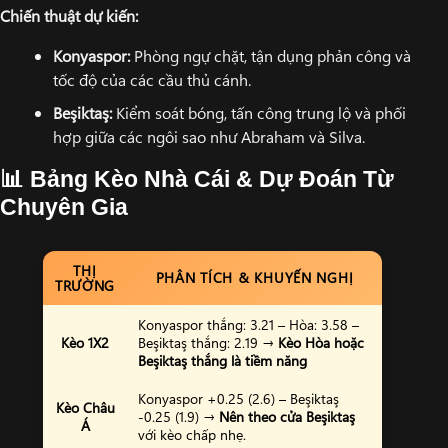
Chiến thuật dự kiến:
Konyaspor:
Phòng ngự chặt, tận dụng phản công và
tốc độ của các cầu thủ cánh.
Beşiktaş:
Kiểm soát bóng, tấn công trung lộ và phối
hợp giữa các ngôi sao như Abraham và Silva.
📊 Bảng Kèo Nhà Cái & Dự Đoán Từ
Chuyên Gia
THỊ
PHÂN TÍCH & KHUYẾN NGHỊ
TRƯỜNG
Konyaspor thắng: 3.21 – Hòa: 3.58 –
Kèo 1X2
Beşiktaş thắng: 2.19 →
Kèo Hòa hoặc
Beşiktaş thắng là tiềm năng
Konyaspor +0.25 (2.6) – Beşiktaş
Kèo Châu
-0.25 (1.9) →
Nên theo cửa Beşiktaş
Á
với kèo chấp nhẹ.