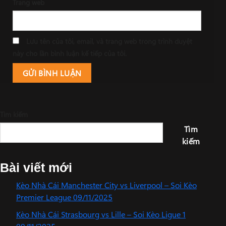
Trang web
Lưu tên của tôi, email, và trang web trong trình duyệt
này cho lần bình luận kế tiếp của tôi.
Tìm kiếm
Tìm
kiếm
Bài viết mới
Kèo Nhà Cái Manchester City vs Liverpool – Soi Kèo
Premier League 09/11/2025
Kèo Nhà Cái Strasbourg vs Lille – Soi Kèo Ligue 1