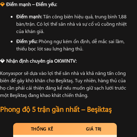
💎
Điểm mạnh – Điểm yếu:
Điểm mạnh:
Tấn công biên hiệu quả, trung bình 1,88
bàn/trận. Có lợi thế sân nhà và sự cổ vũ cuồng nhiệt
của khán giả.
Điểm yếu:
Phòng ngự kém ổn định, dễ mắc sai lầm,
thiếu bọc lót sau lưng hàng thủ.
💎 Nhận định chuyên gia OKWINTV:
Konyaspor sẽ dựa vào lợi thế sân nhà và khả năng tấn công
biên để gây khó khăn cho Beşiktaş. Tuy nhiên, hàng thủ của
họ cần phải cải thiện đáng kể nếu muốn giữ sạch lưới trước
một Beşiktaş đang khao khát chiến thắng.
Phong độ 5 trận gần nhất – Beşiktaş
THỐNG KÊ
GIÁ TRỊ