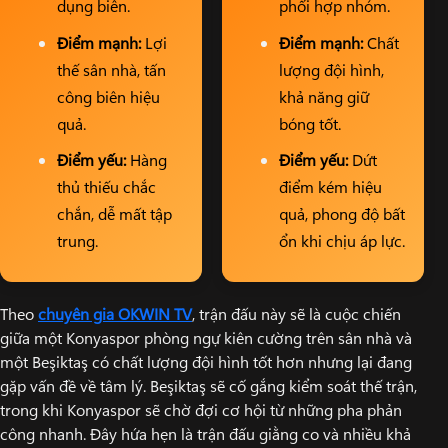
dụng biên.
phối hợp nhóm.
Điểm mạnh:
Lợi
Điểm mạnh:
Chất
thế sân nhà, tấn
lượng đội hình,
công biên hiệu
khả năng giữ
quả.
bóng tốt.
Điểm yếu:
Hàng
Điểm yếu:
Dứt
thủ thiếu chắc
điểm kém hiệu
chắn, dễ mất tập
quả, phong độ bất
trung.
ổn khi chịu áp lực.
Theo
chuyên gia OKWIN TV
, trận đấu này sẽ là cuộc chiến
giữa một Konyaspor phòng ngự kiên cường trên sân nhà và
một Beşiktaş có chất lượng đội hình tốt hơn nhưng lại đang
gặp vấn đề về tâm lý. Beşiktaş sẽ cố gắng kiểm soát thế trận,
trong khi Konyaspor sẽ chờ đợi cơ hội từ những pha phản
công nhanh. Đây hứa hẹn là trận đấu giằng co và nhiều khả