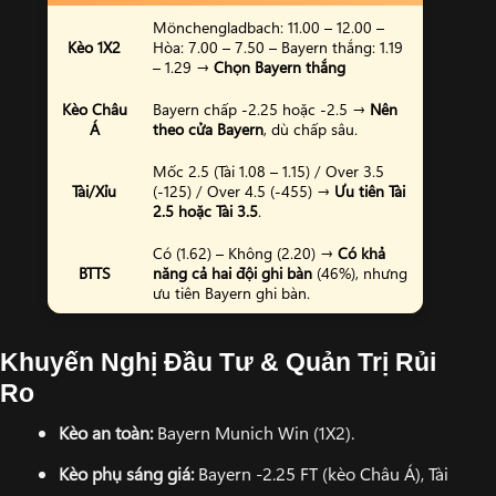
Mönchengladbach: 11.00 – 12.00 –
Kèo 1X2
Hòa: 7.00 – 7.50 – Bayern thắng: 1.19
– 1.29 →
Chọn Bayern thắng
Kèo Châu
Bayern chấp -2.25 hoặc -2.5 →
Nên
Á
theo cửa Bayern
, dù chấp sâu.
Mốc 2.5 (Tài 1.08 – 1.15) / Over 3.5
Tài/Xỉu
(-125) / Over 4.5 (-455) →
Ưu tiên Tài
2.5 hoặc Tài 3.5
.
Có (1.62) – Không (2.20) →
Có khả
BTTS
năng cả hai đội ghi bàn
(46%), nhưng
ưu tiên Bayern ghi bàn.
Khuyến Nghị Đầu Tư & Quản Trị Rủi
Ro
Kèo an toàn:
Bayern Munich Win (1X2).
Kèo phụ sáng giá:
Bayern -2.25 FT (kèo Châu Á), Tài