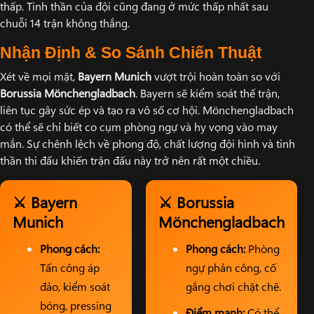
thấp. Tinh thần của đội cũng đang ở mức thấp nhất sau
chuỗi 14 trận không thắng.
Nhận Định & So Sánh Chiến Thuật
Xét về mọi mặt,
Bayern Munich
vượt trội hoàn toàn so với
Borussia Mönchengladbach
. Bayern sẽ kiểm soát thế trận,
liên tục gây sức ép và tạo ra vô số cơ hội. Mönchengladbach
có thể sẽ chỉ biết co cụm phòng ngự và hy vọng vào may
mắn. Sự chênh lệch về phong độ, chất lượng đội hình và tinh
thần thi đấu khiến trận đấu này trở nên rất một chiều.
⚔️ Bayern
⚔️ Borussia
Munich
Mönchengladbach
Phong cách:
Phong cách:
Phòng
Tấn công áp
ngự phản công, cố
đảo, kiểm soát
gắng chơi chặt chẽ.
bóng, pressing
Điểm mạnh:
Có thể