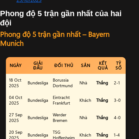
Phong độ 5 trận gần nhất của hai
đội
Phong độ 5 trận gần nhất – Bayern
Munich
GIẢI
KẾT
TỶ
NGÀY
ĐỐI THỦ
SÂN
ĐẤU
QUẢ
SỐ
18 Oct
Borussia
Bundesliga
Nhà
Thắng
2-1
2025
Dortmund
04 Oct
Eintracht
Bundesliga
Khách
Thắng
3-0
2025
Frankfurt
27 Sep
Werder
Bundesliga
Nhà
Thắng
4-0
2025
Bremen
20 Sep
TSG
Bundesliga
Khách
Thắng
1-4
2025
Hoffenheim