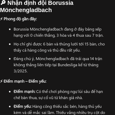
🔎 Nhận định đội Borussia
Mönchengladbach
⚡ Phong độ gần đây:
Borussia Mönchengladbach đang ở đáy bảng xếp
hạng với 0 chiến thắng, 3 hòa và 4 thua sau 7 trận.
Họ chỉ ghi được 6 bàn và thủng lưới tới 15 bàn, cho
thấy cả hàng công và thủ đều rất yếu.
Đáng chú ý, Mönchengladbach đã trải qua 14 trận
không thắng liên tiếp tại Bundesliga kể từ tháng
3/2025.
⚡ Điểm mạnh – Điểm yếu:
Điểm mạnh:
Có thể chơi phòng ngự lùi sâu để hạn
chế bàn thua, sự cổ vũ từ khán giả nhà.
Điểm yếu:
Hàng công thiếu sắc bén, hàng thủ yếu
kém và dễ mắc sai lầm. Thiếu vắng nhiều trụ cột do