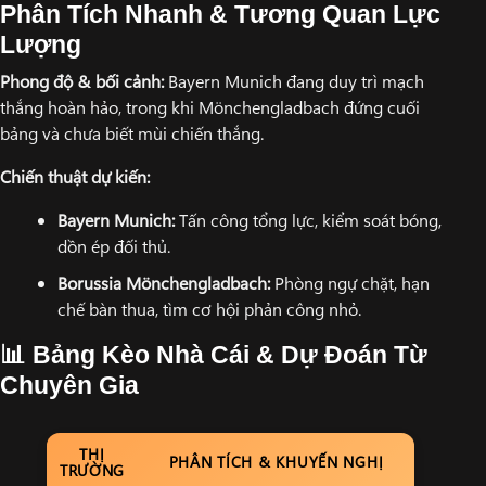
Phân Tích Nhanh & Tương Quan Lực
Lượng
Phong độ & bối cảnh:
Bayern Munich đang duy trì mạch
thắng hoàn hảo, trong khi Mönchengladbach đứng cuối
bảng và chưa biết mùi chiến thắng.
Chiến thuật dự kiến:
Bayern Munich:
Tấn công tổng lực, kiểm soát bóng,
dồn ép đối thủ.
Borussia Mönchengladbach:
Phòng ngự chặt, hạn
chế bàn thua, tìm cơ hội phản công nhỏ.
📊 Bảng Kèo Nhà Cái & Dự Đoán Từ
Chuyên Gia
THỊ
PHÂN TÍCH & KHUYẾN NGHỊ
TRƯỜNG