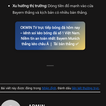
Xu hướng thị trường:
Dòng tiền đổ mạnh vào cửa
Bayern thắng và kịch bản có nhiều bàn thắng.
OKWIN TV trực tiếp bóng đá hôm nay
–
kênh soi kèo bóng đá số 1 Việt Nam
.
Niềm tin an toàn nhất: Bayern Munich
thắng kèo châu Á | Tài bàn thắng ✅
Bài viết này được đăng trong
Nhận định
. Đánh dấu
liên kết thường trực
.