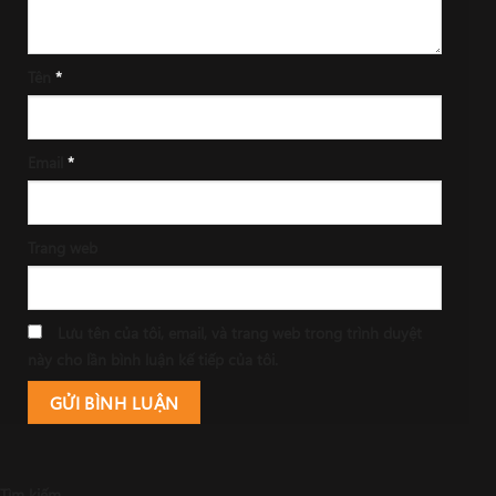
Tên
*
Email
*
Trang web
Lưu tên của tôi, email, và trang web trong trình duyệt
này cho lần bình luận kế tiếp của tôi.
Tìm kiếm