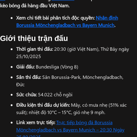
kèo bóng đá hàng đầu Việt Nam.
Xem chi tiết bài phân tích độc quyền:
Nhận định
Borussia Mönchengladbach vs Bayern Munich
.
Giới thiệu trận đấu
Thời gian thi đấu:
20:30 (giờ Việt Nam), Thứ Bảy ngày
25/10/2025
Giải đấu:
Bundesliga (Vòng 8)
Sân thi đấu:
Sân Borussia-Park, Mönchengladbach,
Đức
Sức chứa:
54.022 chỗ ngồi
Điều kiện thi đấu dự kiến:
Mây, có mưa nhẹ (51% xác
suất); nhiệt độ 10°C – 15°C, gió nhẹ 9 mph.
Link xem trực tiếp:
Trực tiếp bóng đá Borussia
Mönchengladbach vs Bayern Munich – 20:30 Ngày
25/10/2025