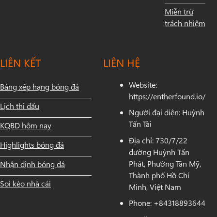
Miễn trừ
trách nhiệm
LIÊN KẾT
LIÊN HỆ
Website:
Bảng xếp hạng bóng đá
https://entherfound.io/
Lịch thi đấu
Người đại diện: Huỳnh
Tấn Tài
KQBD hôm nay
Địa chỉ: 730/7/22
Highlights bóng đá
đường Huỳnh Tấn
Phát, Phường Tân Mỹ,
Nhận định bóng đá
Thành phố Hồ Chí
Soi kèo nhà cái
Minh, Việt Nam
Phone: +84318893644