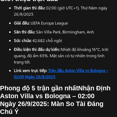
Thời gian thi đấu:
02:00 (giờ UTC+1), Thứ Năm ngày
26/9/2025
Giải đấu:
UEFA Europa League
Sân thi đấu:
Sân Villa Park, Birmingham, Anh
Sức chứa:
42.682 chỗ ngồi
Điều kiện thi đấu dự kiến:
Nhiệt độ khoảng 16°C, trời
quang, độ ẩm 65%. Mặt sân cỏ tự nhiên trong tình
trạng tốt.
Link xem trực tiếp:
Trận đấu Aston Villa vs Bologna –
02:00 Ngày 26/9/2025
Phong độ 5 trận gần nhấtNhận Định
Aston Villa vs Bologna – 02:00
Ngày 26/9/2025: Màn So Tài Đáng
Chú Ý