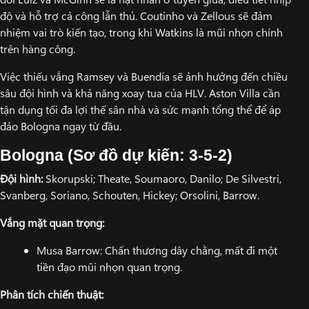
độ và hỗ trợ cả công lẫn thủ. Coutinho và Zellous sẽ đảm
nhiệm vai trò kiến tạo, trong khi Watkins là mũi nhọn chính
trên hàng công.
Việc thiếu vắng Ramsey và Buendía sẽ ảnh hưởng đến chiều
sâu đội hình và khả năng xoay tua của HLV. Aston Villa cần
tận dụng tối đa lợi thế sân nhà và sức mạnh tổng thể để áp
đảo Bologna ngay từ đầu.
Bologna (Sơ đồ dự kiến: 3-5-2)
Đội hình:
Skorupski; Theate, Soumaoro, Danilo; De Silvestri,
Svanberg, Soriano, Schouten, Hickey; Orsolini, Barrow.
Vắng mặt quan trọng:
Musa Barrow: Chấn thương dây chằng, mất đi một
tiền đạo mũi nhọn quan trọng.
Phân tích chiến thuật: