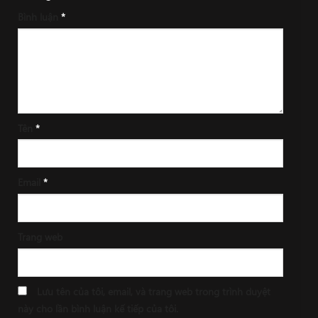
Bình luận
*
Tên
*
Email
*
Trang web
Lưu tên của tôi, email, và trang web trong trình duyệt
này cho lần bình luận kế tiếp của tôi.