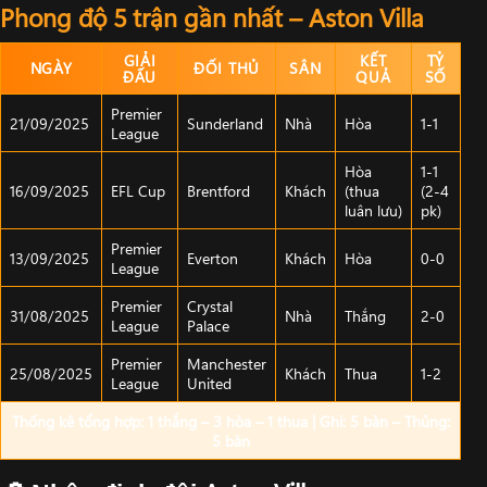
Phong độ 5 trận gần nhất – Aston Villa
GIẢI
KẾT
TỶ
NGÀY
ĐỐI THỦ
SÂN
ĐẤU
QUẢ
SỐ
Premier
21/09/2025
Sunderland
Nhà
Hòa
1-1
League
Hòa
1-1
16/09/2025
EFL Cup
Brentford
Khách
(thua
(2-4
luân lưu)
pk)
Premier
13/09/2025
Everton
Khách
Hòa
0-0
League
Premier
Crystal
31/08/2025
Nhà
Thắng
2-0
League
Palace
Premier
Manchester
25/08/2025
Khách
Thua
1-2
League
United
Thống kê tổng hợp: 1 thắng – 3 hòa – 1 thua | Ghi: 5 bàn – Thủng:
5 bàn