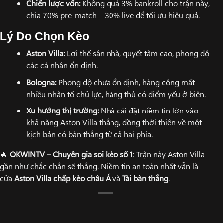
Chiến lược vốn:
Không quá 3% bankroll cho trận này,
chia 70% pre-match – 30% live để tối ưu hiệu quả.
Lý Do Chọn Kèo
Aston Villa:
Lợi thế sân nhà, quyết tâm cao, phong độ
các cá nhân ổn định.
Bologna:
Phong độ chưa ổn định, hàng công mất
nhiều nhân tố chủ lực, hàng thủ có điểm yếu ở biên.
Xu hướng thị trường:
Nhà cái đặt niềm tin lớn vào
khả năng Aston Villa thắng, đồng thời thiên về một
kịch bản có bàn thắng từ cả hai phía.
🔥
OKWINTV – Chuyên gia soi kèo số 1
: Trận này Aston Villa
gần như chắc chắn sẽ thắng. Niềm tin an toàn nhất vẫn là
cửa
Aston Villa chấp kèo châu Á
và
Tài bàn thắng
.