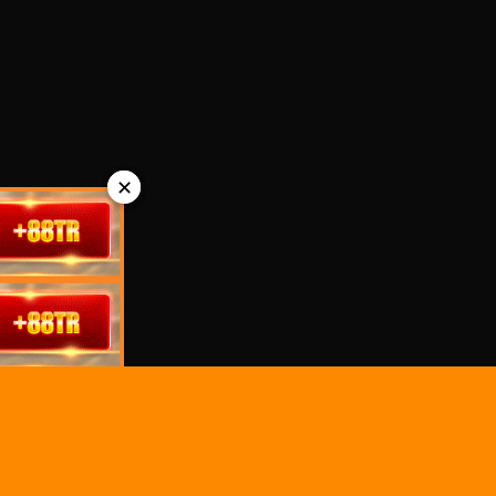
✕
✕
Hastag:
#Okwintv #Okwin_tv