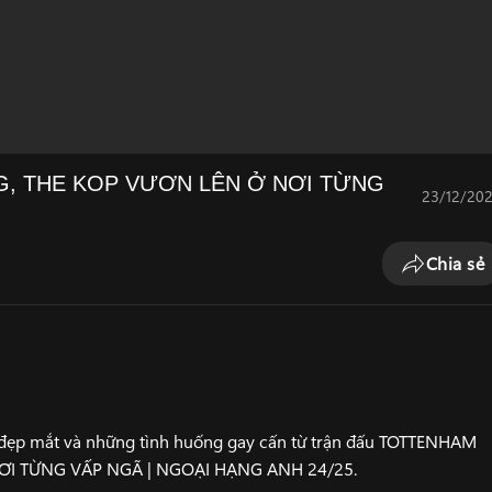
G, THE KOP VƯƠN LÊN Ở NƠI TỪNG
23/12/20
Chia sẻ
đẹp mắt và những tình huống gay cấn từ trận đấu TOTTENHAM
ƠI TỪNG VẤP NGÃ | NGOẠI HẠNG ANH 24/25.