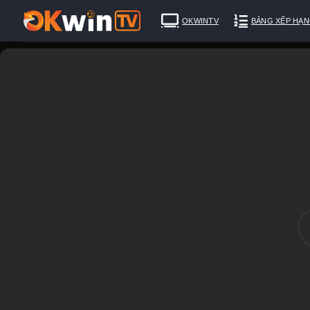
Bỏ
OKWINTV
BẢNG XẾP HẠ
qua
nội
dung