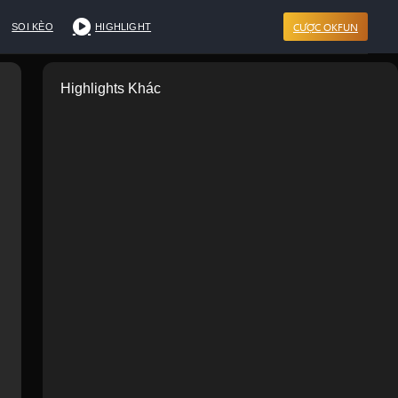
CƯỢC OKFUN
SOI KÈO
HIGHLIGHT
Highlights Khác