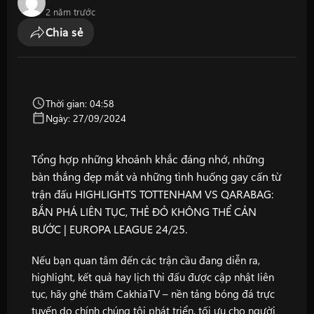
2 năm trước
Chia sẻ
Thời gian: 04:58
Ngày: 27/09/2024
Tổng hợp những khoảnh khắc đáng nhớ, những
bàn thắng đẹp mắt và những tình huống gay cấn từ
trận đấu HIGHLIGHTS TOTTENHAM VS QARABAG:
BẮN PHÁ LIÊN TỤC, THẺ ĐỎ KHÔNG THỂ CẢN
BƯỚC | EUROPA LEAGUE 24/25.
Nếu bạn quan tâm đến các trận cầu đang diễn ra,
highlight, kết quả hay lịch thi đấu được cập nhật liên
tục, hãy ghé thăm
CakhiaTV
– nền tảng bóng đá trực
tuyến do chính chúng tôi phát triển, tối ưu cho người