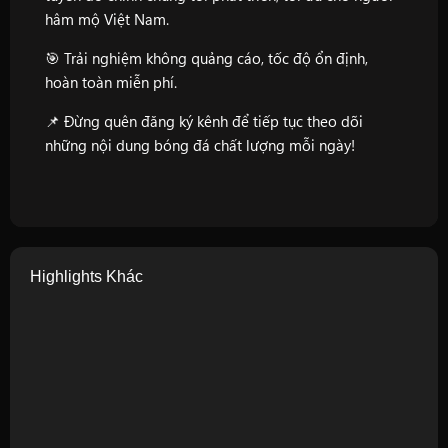
hâm mộ Việt Nam.
🎯 Trải nghiệm không quảng cáo, tốc độ ổn định,
hoàn toàn miễn phí.
📌 Đừng quên đăng ký kênh để tiếp tục theo dõi
những nội dung bóng đá chất lượng mỗi ngày!
Highlights Khác