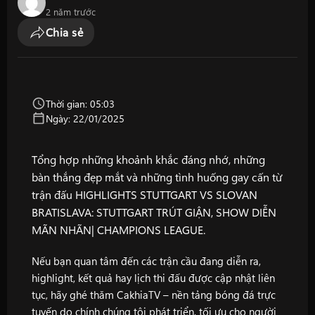
2 năm trước
Chia sẻ
Thời gian: 05:03
Ngày: 22/01/2025
Tổng hợp những khoảnh khắc đáng nhớ, những
bàn thắng đẹp mắt và những tình huống gay cấn từ
trận đấu HIGHLIGHTS STUTTGART VS SLOVAN
BRATISLAVA: STUTTGART TRÚT GIẬN, SHOW DIỄN
MÃN NHÃN| CHAMPIONS LEAGUE.
Nếu bạn quan tâm đến các trận cầu đang diễn ra,
highlight, kết quả hay lịch thi đấu được cập nhật liên
tục, hãy ghé thăm
CakhiaTV
– nền tảng bóng đá trực
tuyến do chính chúng tôi phát triển, tối ưu cho người