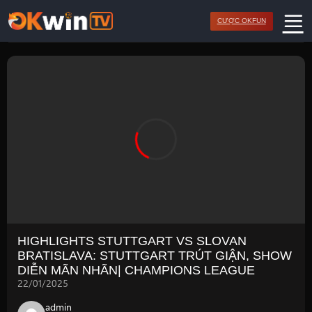
Bỏ
CƯỢC OKFUN
qua
nội
dung
HIGHLIGHTS STUTTGART VS SLOVAN
BRATISLAVA: STUTTGART TRÚT GIẬN, SHOW
DIỄN MÃN NHÃN| CHAMPIONS LEAGUE
22/01/2025
admin