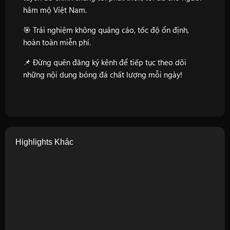
hâm mộ Việt Nam.
🎯 Trải nghiệm không quảng cáo, tốc độ ổn định,
hoàn toàn miễn phí.
📌 Đừng quên đăng ký kênh để tiếp tục theo dõi
những nội dung bóng đá chất lượng mỗi ngày!
Highlights Khác