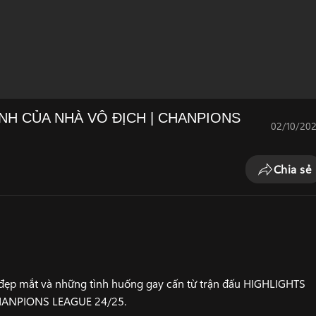
NH CỦA NHÀ VÔ ĐỊCH | CHANPIONS
02/10/20
Chia sẻ
ẹp mắt và những tình huống gay cấn từ trận đấu HIGHLIGHTS
HANPIONS LEAGUE 24/25.