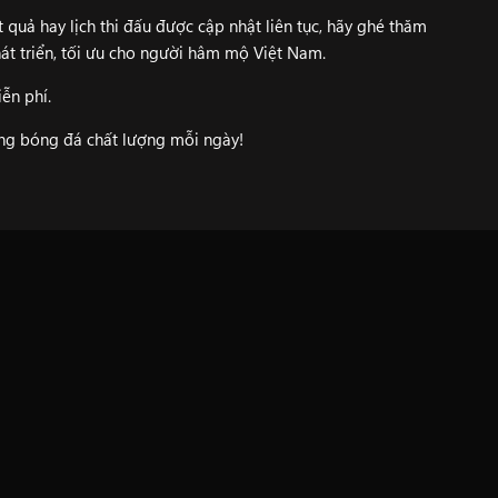
 quả hay lịch thi đấu được cập nhật liên tục, hãy ghé thăm
át triển, tối ưu cho người hâm mộ Việt Nam.
ễn phí.
ung bóng đá chất lượng mỗi ngày!