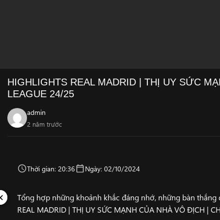
HIGHLIGHTS REAL MADRID | THỊ UY SỨC MẠ
LEAGUE 24/25
admin
2 năm trước
Thời gian: 20:36
Ngày: 02/10/2024
✕
✕
Tổng hợp những khoảnh khắc đáng nhớ, những bàn thắng đ
REAL MADRID | THỊ UY SỨC MẠNH CỦA NHÀ VÔ ĐỊCH | C