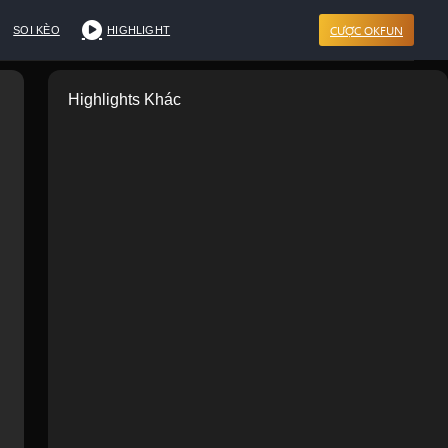
CƯỢC OKFUN
SOI KÈO
HIGHLIGHT
Highlights Khác