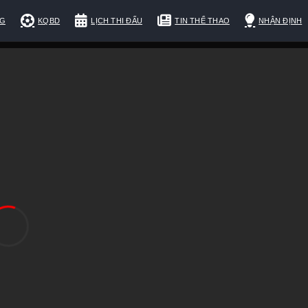
NG
KQBD
LỊCH THI ĐẤU
TIN THỂ THAO
NHẬN ĐỊNH