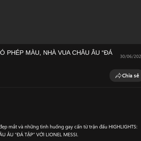
CÓ PHÉP MÀU, NHÀ VUA CHÂU ÂU “ĐÁ
30/06/20
Chia sẻ
ẹp mắt và những tình huống gay cấn từ trận đấu HIGHLIGHTS:
U ÂU “ĐÁ TẬP” VỚI LIONEL MESSI.