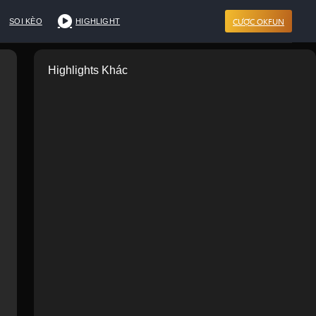
CƯỢC OKFUN
SOI KÈO
HIGHLIGHT
Highlights Khác