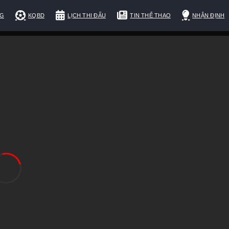
NG
KQBD
LỊCH THI ĐẤU
TIN THỂ THAO
NHẬN ĐỊNH