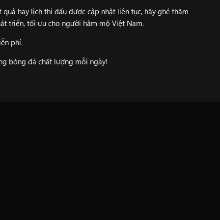
 quả hay lịch thi đấu được cập nhật liên tục, hãy ghé thăm
át triển, tối ưu cho người hâm mộ Việt Nam.
ễn phí.
ung bóng đá chất lượng mỗi ngày!