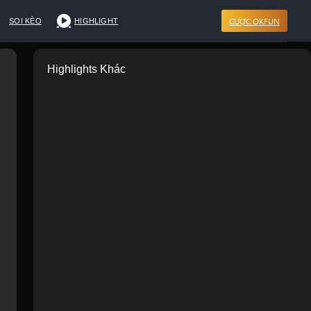
CƯỢC OKFUN
SOI KÈO
HIGHLIGHT
Highlights Khác