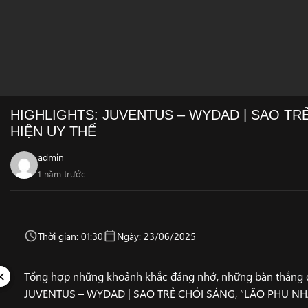
HIGHLIGHTS: JUVENTUS – WYDAD | SAO TRẺ
HIỆN UY THẾ
admin
1 năm trước
Thời gian: 01:30
Ngày: 23/06/2025
✕
✕
Tổng hợp những khoảnh khắc đáng nhớ, những bàn thắng đ
JUVENTUS – WYDAD | SAO TRẺ CHÓI SÁNG, “LÃO PHU NHÂ