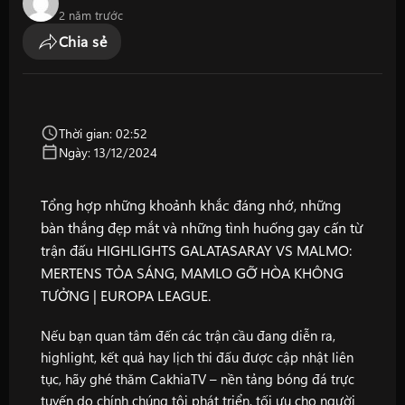
2 năm trước
Chia sẻ
Thời gian: 02:52
Ngày: 13/12/2024
Tổng hợp những khoảnh khắc đáng nhớ, những
bàn thắng đẹp mắt và những tình huống gay cấn từ
trận đấu HIGHLIGHTS GALATASARAY VS MALMO:
MERTENS TỎA SÁNG, MAMLO GỠ HÒA KHÔNG
TƯỞNG | EUROPA LEAGUE.
Nếu bạn quan tâm đến các trận cầu đang diễn ra,
highlight, kết quả hay lịch thi đấu được cập nhật liên
tục, hãy ghé thăm
CakhiaTV
– nền tảng bóng đá trực
tuyến do chính chúng tôi phát triển, tối ưu cho người