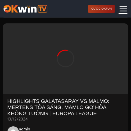
Bỏ
CƯỢC OKFUN
qua
nội
dung
HIGHLIGHTS GALATASARAY VS MALMO:
MERTENS TỎA SÁNG, MAMLO GỠ HÒA
KHÔNG TƯỞNG | EUROPA LEAGUE
13/12/2024
admin