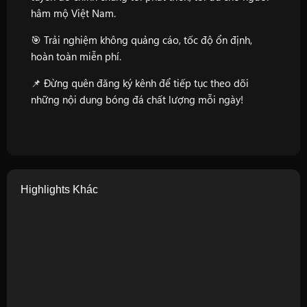
hâm mộ Việt Nam.
🎯 Trải nghiệm không quảng cáo, tốc độ ổn định,
hoàn toàn miễn phí.
📌 Đừng quên đăng ký kênh để tiếp tục theo dõi
những nội dung bóng đá chất lượng mỗi ngày!
Highlights Khác