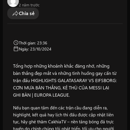
2 năm trước
Chia sẻ
Thời gian: 23:36
Ngày: 23/10/2024
Tổng hợp những khoảnh khắc đáng nhớ, những
bàn thắng đẹp mắt và những tình huống gay cấn từ
trận đấu HIGHLIGHTS GALATASARAY VS EIFSBORG:
CƠN MƯA BÀN THẮNG, KẺ THÙ CỦA MESSI LẠI
GHI BÀN | EUROPA LEAGUE.
Nếu bạn quan tâm đến các trận cầu đang diễn ra,
highlight, kết quả hay lịch thi đấu được cập nhật liên
tục, hãy ghé thăm
CakhiaTV
– nền tảng bóng đá trực
tuyến do chính chúng tôi phát triển, tối ưu cho người