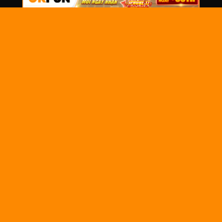
THÔNG
TIN
CHUNG
OkwinTV
là nền tảng xem trực tiếp bóng đá
Về chúng
miễn phí tại Việt Nam, mang đến chất lượng
tôi
hình ảnh sắc nét, tốc độ ổn định, cập nhật
nhanh lịch thi đấu và link xem của các giải
Liên hệ
đấu lớn như Ngoại Hạng Anh, Cúp C1, La
Tuyển dụng
Liga, Serie A, Bundesliga và V-League.
Câu hỏi
thường gặp
Bản quyền