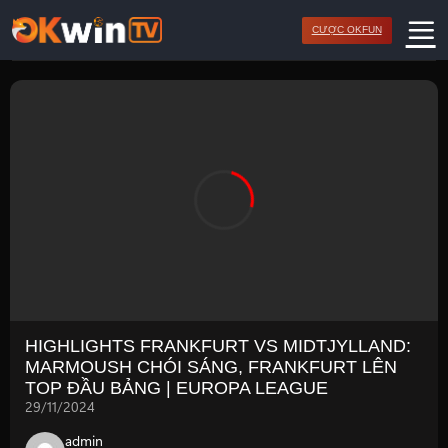
Bỏ
CƯỢC OKFUN
qua
nội
dung
HIGHLIGHTS FRANKFURT VS MIDTJYLLAND:
MARMOUSH CHÓI SÁNG, FRANKFURT LÊN
TOP ĐẦU BẢNG | EUROPA LEAGUE
29/11/2024
admin