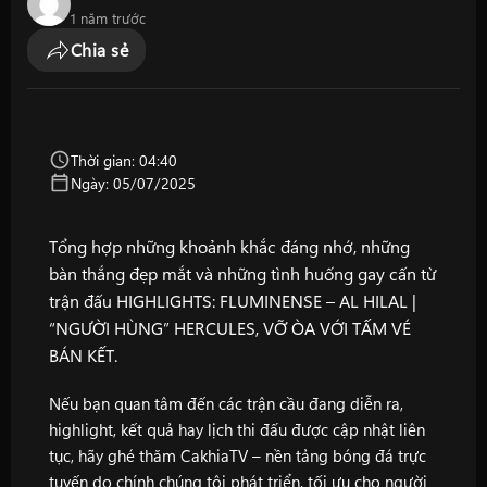
1 năm trước
Chia sẻ
Thời gian: 04:40
Ngày: 05/07/2025
Tổng hợp những khoảnh khắc đáng nhớ, những
bàn thắng đẹp mắt và những tình huống gay cấn từ
trận đấu HIGHLIGHTS: FLUMINENSE – AL HILAL |
“NGƯỜI HÙNG” HERCULES, VỠ ÒA VỚI TẤM VÉ
BÁN KẾT.
Nếu bạn quan tâm đến các trận cầu đang diễn ra,
highlight, kết quả hay lịch thi đấu được cập nhật liên
tục, hãy ghé thăm
CakhiaTV
– nền tảng bóng đá trực
tuyến do chính chúng tôi phát triển, tối ưu cho người