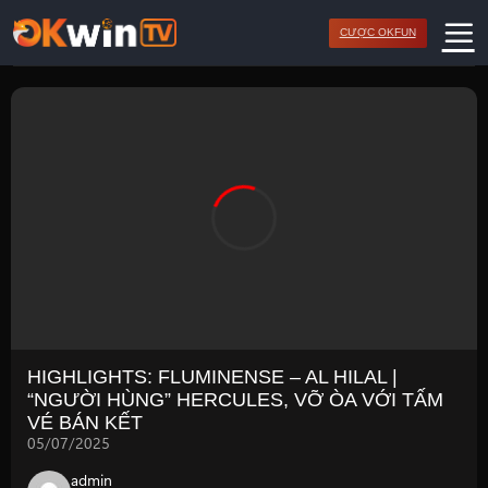
Bỏ
CƯỢC OKFUN
qua
nội
dung
HIGHLIGHTS: FLUMINENSE – AL HILAL |
“NGƯỜI HÙNG” HERCULES, VỠ ÒA VỚI TẤM
VÉ BÁN KẾT
05/07/2025
admin