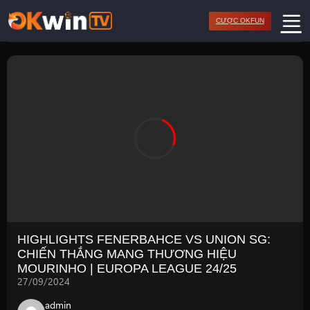
Bỏ
CƯỢC OKFUN
qua
nội
dung
HIGHLIGHTS FENERBAHCE VS UNION SG:
CHIẾN THẮNG MANG THƯƠNG HIỆU
MOURINHO | EUROPA LEAGUE 24/25
27/09/2024
admin