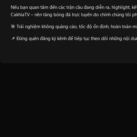
Nếu bạn quan tâm đến các trận cầu đang diễn ra, highlight, kết
CakhiaTV
– nền tảng bóng đá trực tuyến do chính chúng tôi ph
🎯 Trải nghiệm không quảng cáo, tốc độ ổn định, hoàn toàn mi
📌 Đừng quên đăng ký kênh để tiếp tục theo dõi những nội d