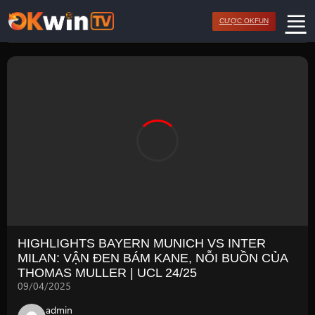
Bỏ
CƯỢC OKFUN
qua
nội
dung
HIGHLIGHTS BAYERN MUNICH VS INTER
MILAN: VẬN ĐEN BÁM KANE, NỖI BUỒN CỦA
THOMAS MULLER | UCL 24/25
09/04/2025
admin