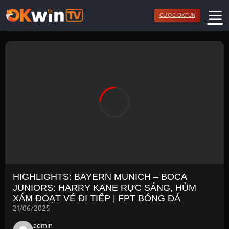
Bỏ
CƯỢC OKFUN
qua
nội
dung
HIGHLIGHTS: BAYERN MUNICH – BOCA
JUNIORS: HARRY KANE RỰC SÁNG, HÙM
XÁM ĐOẠT VÉ ĐI TIẾP | FPT BÓNG ĐÁ
21/06/2025
admin