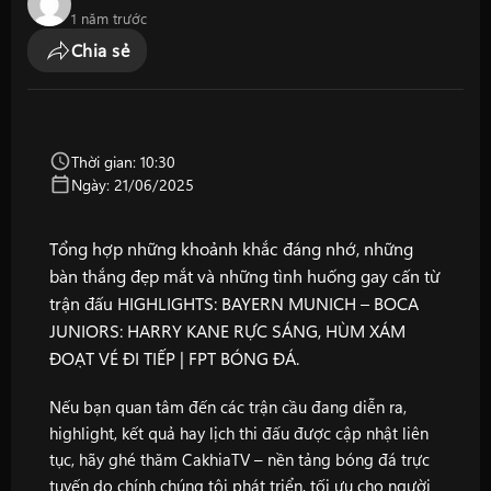
1 năm trước
Chia sẻ
Thời gian: 10:30
Ngày: 21/06/2025
Tổng hợp những khoảnh khắc đáng nhớ, những
bàn thắng đẹp mắt và những tình huống gay cấn từ
trận đấu HIGHLIGHTS: BAYERN MUNICH – BOCA
JUNIORS: HARRY KANE RỰC SÁNG, HÙM XÁM
ĐOẠT VÉ ĐI TIẾP | FPT BÓNG ĐÁ.
Nếu bạn quan tâm đến các trận cầu đang diễn ra,
highlight, kết quả hay lịch thi đấu được cập nhật liên
tục, hãy ghé thăm
CakhiaTV
– nền tảng bóng đá trực
tuyến do chính chúng tôi phát triển, tối ưu cho người