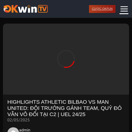
Bỏ
CƯỢC OKFUN
qua
nội
dung
HIGHLIGHTS ATHLETIC BILBAO VS MAN
UNITED: ĐỘI TRƯỞNG GÁNH TEAM, QUỶ ĐỎ
VẪN VÔ ĐỐI TẠI C2 | UEL 24/25
02/05/2025
admin