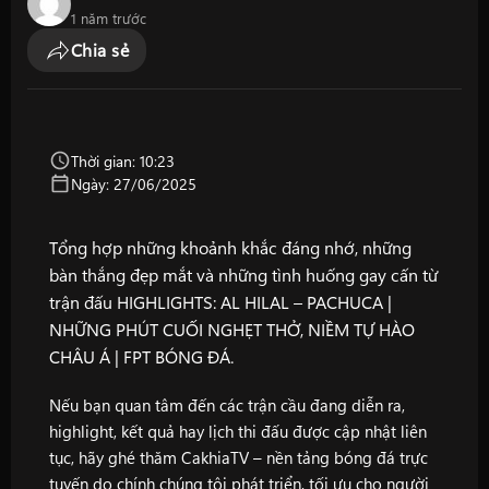
1 năm trước
Chia sẻ
Thời gian: 10:23
Ngày: 27/06/2025
Tổng hợp những khoảnh khắc đáng nhớ, những
bàn thắng đẹp mắt và những tình huống gay cấn từ
trận đấu HIGHLIGHTS: AL HILAL – PACHUCA |
NHỮNG PHÚT CUỐI NGHẸT THỞ, NIỀM TỰ HÀO
CHÂU Á | FPT BÓNG ĐÁ.
Nếu bạn quan tâm đến các trận cầu đang diễn ra,
highlight, kết quả hay lịch thi đấu được cập nhật liên
tục, hãy ghé thăm
CakhiaTV
– nền tảng bóng đá trực
tuyến do chính chúng tôi phát triển, tối ưu cho người