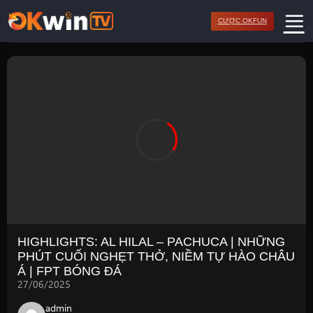
Bỏ
CƯỢC OKFUN
qua
nội
dung
HIGHLIGHTS: AL HILAL – PACHUCA | NHỮNG
PHÚT CUỐI NGHẸT THỞ, NIỀM TỰ HÀO CHÂU
Á | FPT BÓNG ĐÁ
27/06/2025
admin