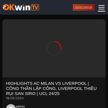
Bỏ
CƯỢC OKFUN
qua
nội
dung
HIGHLIGHTS AC MILAN VS LIVERPOOL |
CÔNG THẦN LẬP CÔNG, LIVERPOOL THIÊU
RỤI SAN SIRO | UCL 24/25
18/09/2024
admin