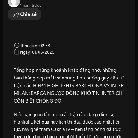
1 năm trước
Chia sẻ
Thời gian: 02:53
Ngày: 01/05/2025
Tổng hợp những khoảnh khắc đáng nhớ, những
bàn thắng đẹp mắt và những tình huống gay cấn từ
trận đấu HIỆP 1 HIGHLIGHTS BARCELONA VS INTER
MILAN: BARCA NGƯỢC DÒNG KHÓ TIN, INTER CHỈ
CÒN BIẾT CHỐNG ĐỠ.
Nếu bạn quan tâm đến các trận cầu đang diễn ra,
highlight, kết quả hay lịch thi đấu được cập nhật liên
tục, hãy ghé thăm
CakhiaTV
– nền tảng bóng đá trực
tuyến do chính chúng tôi phát triển, tối ưu cho người