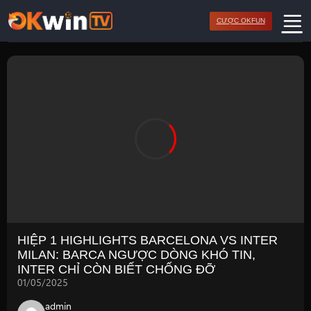
Bỏ
CƯỢC OKFUN
qua
nội
dung
HIỆP 1 HIGHLIGHTS BARCELONA VS INTER
MILAN: BARCA NGƯỢC DÒNG KHÓ TIN,
INTER CHỈ CÒN BIẾT CHỐNG ĐỠ
01/05/2025
admin