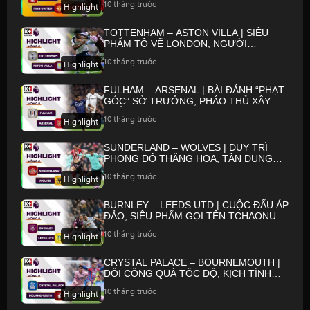
10 tháng trước
Highlight
TOTTENHAM – ASTON VILLA | SIÊU
PHẨM TÔ VẼ LONDON, NGƯỜI
ARGENTINA TỎA SÁNG | NGOẠI HẠNG
10 tháng trước
Highlight
ANH 25/26
FULHAM – ARSENAL | BÀI ĐÁNH “PHẠT
GÓC” SỞ TRƯỞNG, PHÁO THỦ XÂY
CHẮC NGÔI ĐẦU | NGOẠI HẠNG ANH
10 tháng trước
Highlight
25/26
SUNDERLAND – WOLVES | DUY TRÌ
PHONG ĐỘ THĂNG HOA, TẬN DỤNG
CƠ HỘI | NGOẠI HẠNG ANH 25/26
10 tháng trước
Highlight
BURNLEY – LEEDS UTD | CUỘC ĐẤU ÁP
ĐẢO, SIÊU PHẨM GỌI TÊN TCHAONUA |
NGOẠI HẠNG ANH 25/26
10 tháng trước
Highlight
CRYSTAL PALACE – BOURNEMOUTH |
ĐÔI CÔNG QUÁ TỐC ĐỘ, KỊCH TÍNH
ĐẾN GIÂY CUỐI | NGOẠI HẠNG ANH
10 tháng trước
Highlight
25/26