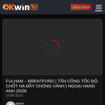
Bỏ
CƯỢC OKFUN
qua
nội
dung
FULHAM – BRENTFORD | TẤN CÔNG TỐC ĐỘ,
CHỐT HẠ ĐẦY CHÓNG VÁNH | NGOẠI HẠNG
ANH 25/26
21/09/2025
admin