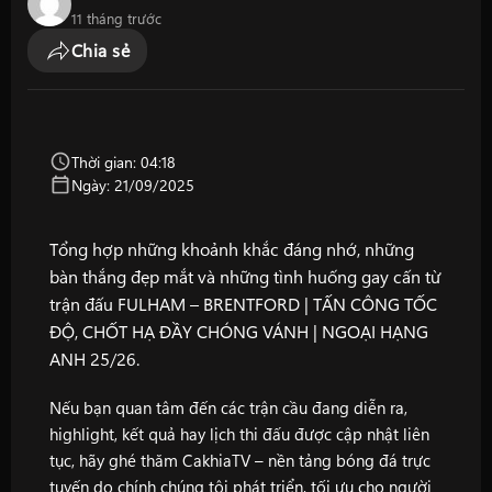
11 tháng trước
Chia sẻ
Thời gian: 04:18
Ngày: 21/09/2025
Tổng hợp những khoảnh khắc đáng nhớ, những
bàn thắng đẹp mắt và những tình huống gay cấn từ
trận đấu FULHAM – BRENTFORD | TẤN CÔNG TỐC
ĐỘ, CHỐT HẠ ĐẦY CHÓNG VÁNH | NGOẠI HẠNG
ANH 25/26.
Nếu bạn quan tâm đến các trận cầu đang diễn ra,
highlight, kết quả hay lịch thi đấu được cập nhật liên
tục, hãy ghé thăm
CakhiaTV
– nền tảng bóng đá trực
tuyến do chính chúng tôi phát triển, tối ưu cho người