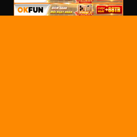
THÔNG
TIN
CHUNG
OkwinTV
là nền tảng xem trực tiếp bóng đá
Về chúng
miễn phí tại Việt Nam, mang đến chất lượng
tôi
hình ảnh sắc nét, tốc độ ổn định, cập nhật
nhanh lịch thi đấu và link xem của các giải
Liên hệ
đấu lớn như Ngoại Hạng Anh, Cúp C1, La
Tuyển dụng
Liga, Serie A, Bundesliga và V-League.
Câu hỏi
thường gặp