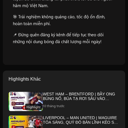
hâm mộ Việt Nam.
🎯 Trải nghiệm không quảng cáo, tốc độ ổn định,
hoàn toàn miễn phí.
📌 Đừng quên đăng ký kênh để tiếp tục theo dõi
những nội dung bóng đá chất lượng mỗi ngày!
Highlights Khác
WEST HAM – BRENTFORD | BẦY ONG
BÙNG NỔ, BÚA TẠ RƠI SÂU VÀO
KHỦNG HOẢNG | NGOẠI HẠNG ANH
10 tháng trước
Highlight
25/26
LIVERPOOL – MAN UNITED | MAGUIRE
TỎA SÁNG, QUỶ ĐỎ BẢN LĨNH KÉO SẬP
ANFIELD | NGOẠI HẠNG ANH 25/26