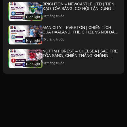
BRIGHTON – NEWCASTLE UTD | TIỀN
ĐẠO TỎA SÁNG, CƠ HỘI TẬN DỤNG
CHỚP NHOÁNG | NGOẠI HẠNG ANH
10 tháng trước
Highlight
25/26
MAN CITY – EVERTON | CHIẾN TÍCH
CỦA HAALAND, THE CITIZENS NỐI DÀI
MẠCH THẮNG | NGOẠI HẠNG ANH 25/26
10 tháng trước
Highlight
NOTTM FOREST – CHELSEA | SAO TRẺ
TỎA SÁNG, CHIẾN THẮNG KHÔNG
TRỌN VẸN | NGOẠI HẠNG ANH 25/26
10 tháng trước
Highlight