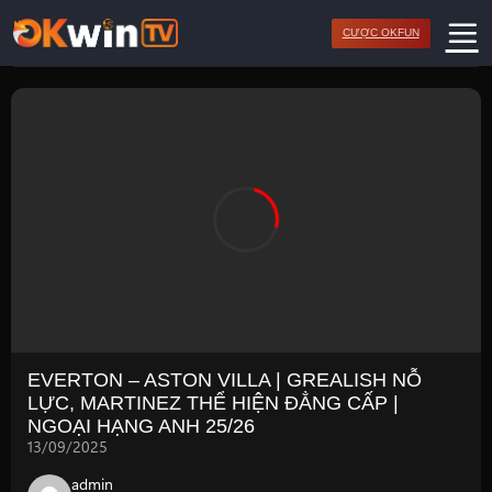
Bỏ
CƯỢC OKFUN
qua
nội
dung
EVERTON – ASTON VILLA | GREALISH NỖ
LỰC, MARTINEZ THỂ HIỆN ĐẲNG CẤP |
NGOẠI HẠNG ANH 25/26
13/09/2025
admin