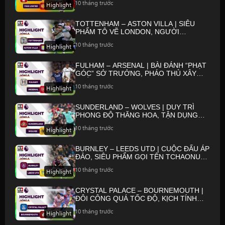
10 tháng trước
Highlight
TOTTENHAM – ASTON VILLA | SIÊU
PHẨM TÔ VẼ LONDON, NGƯỜI
ARGENTINA TỎA SÁNG | NGOẠI HẠNG
10 tháng trước
Highlight
ANH 25/26
FULHAM – ARSENAL | BÀI ĐÁNH “PHẠT
GÓC” SỞ TRƯỞNG, PHÁO THỦ XÂY
CHẮC NGÔI ĐẦU | NGOẠI HẠNG ANH
10 tháng trước
Highlight
25/26
SUNDERLAND – WOLVES | DUY TRÌ
PHONG ĐỘ THĂNG HOA, TẬN DỤNG
CƠ HỘI | NGOẠI HẠNG ANH 25/26
10 tháng trước
Highlight
BURNLEY – LEEDS UTD | CUỘC ĐẤU ÁP
ĐẢO, SIÊU PHẨM GỌI TÊN TCHAONUA |
NGOẠI HẠNG ANH 25/26
10 tháng trước
Highlight
CRYSTAL PALACE – BOURNEMOUTH |
ĐÔI CÔNG QUÁ TỐC ĐỘ, KỊCH TÍNH
ĐẾN GIÂY CUỐI | NGOẠI HẠNG ANH
10 tháng trước
Highlight
25/26