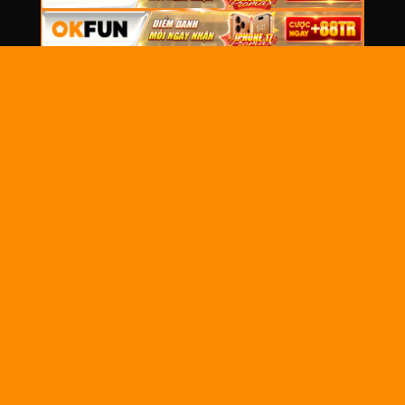
THÔNG
TIN
CHUNG
OkwinTV
là nền tảng xem trực tiếp bóng đá
Về chúng
miễn phí tại Việt Nam, mang đến chất lượng
tôi
hình ảnh sắc nét, tốc độ ổn định, cập nhật
nhanh lịch thi đấu và link xem của các giải
Liên hệ
đấu lớn như Ngoại Hạng Anh, Cúp C1, La
Tuyển dụng
Liga, Serie A, Bundesliga và V-League.
Câu hỏi
thường gặp