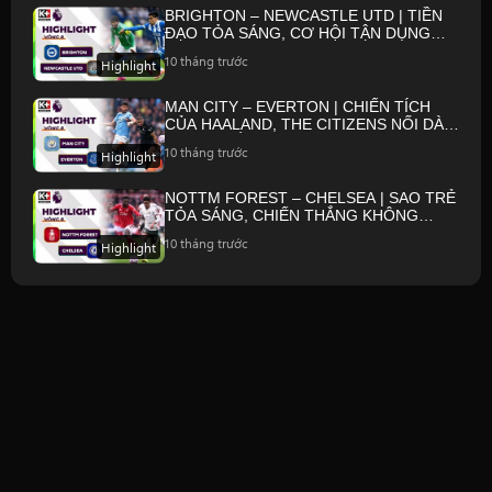
BRIGHTON – NEWCASTLE UTD | TIỀN
ĐẠO TỎA SÁNG, CƠ HỘI TẬN DỤNG
CHỚP NHOÁNG | NGOẠI HẠNG ANH
10 tháng trước
Highlight
25/26
MAN CITY – EVERTON | CHIẾN TÍCH
CỦA HAALAND, THE CITIZENS NỐI DÀI
MẠCH THẮNG | NGOẠI HẠNG ANH 25/26
10 tháng trước
Highlight
NOTTM FOREST – CHELSEA | SAO TRẺ
TỎA SÁNG, CHIẾN THẮNG KHÔNG
TRỌN VẸN | NGOẠI HẠNG ANH 25/26
10 tháng trước
Highlight