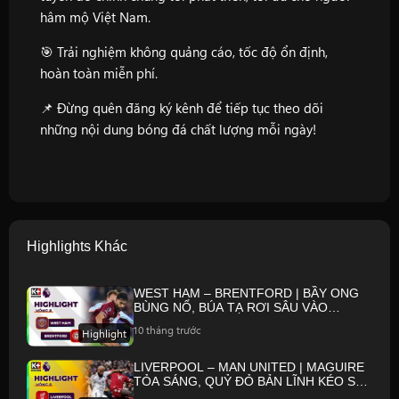
hâm mộ Việt Nam.
🎯 Trải nghiệm không quảng cáo, tốc độ ổn định,
hoàn toàn miễn phí.
📌 Đừng quên đăng ký kênh để tiếp tục theo dõi
những nội dung bóng đá chất lượng mỗi ngày!
Highlights Khác
WEST HAM – BRENTFORD | BẦY ONG
BÙNG NỔ, BÚA TẠ RƠI SÂU VÀO
KHỦNG HOẢNG | NGOẠI HẠNG ANH
10 tháng trước
Highlight
25/26
LIVERPOOL – MAN UNITED | MAGUIRE
TỎA SÁNG, QUỶ ĐỎ BẢN LĨNH KÉO SẬP
ANFIELD | NGOẠI HẠNG ANH 25/26