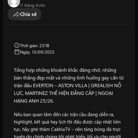
11 tháng trước
Chia sẻ
Thời gian: 23:18
Ngày: 13/09/2025
Tổng hợp những khoảnh khắc đáng nhớ, những
bàn thắng đẹp mắt và những tình huống gay cấn từ
trận đấu EVERTON – ASTON VILLA | GREALISH NỖ
LỰC, MARTINEZ THỂ HIỆN ĐẲNG CẤP | NGOẠI
HẠNG ANH 25/26.
Nếu bạn quan tâm đến các trận cầu đang diễn ra,
highlight, kết quả hay lịch thi đấu được cập nhật liên
tục, hãy ghé thăm
CakhiaTV
– nền tảng bóng đá trực
tuyến do chính chúng tôi phát triển, tối ưu cho người