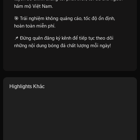
hâm mộ Việt Nam.
🎯 Trải nghiệm không quảng cáo, tốc độ ổn định,
hoàn toàn miễn phí.
📌 Đừng quên đăng ký kênh để tiếp tục theo dõi
những nội dung bóng đá chất lượng mỗi ngày!
Highlights Khác