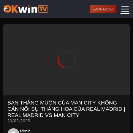
Bỏ
CƯỢC OKFUN
qua
nội
dung
BÀN THẮNG MUỘN CỦA MAN CITY KHÔNG
CẢN NỔI SỰ THĂNG HOA CỦA REAL MADRID |
REAL MADRID VS MAN CITY
20/02/2025
admin