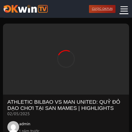
Bỏ
CƯỢC OKFUN
qua
nội
dung
ATHLETIC BILBAO VS MAN UNITED: QUỶ ĐỎ
DẠO CHƠI TẠI SAN MAMES | HIGHLIGHTS
02/05/2025
admin
1 năm trước