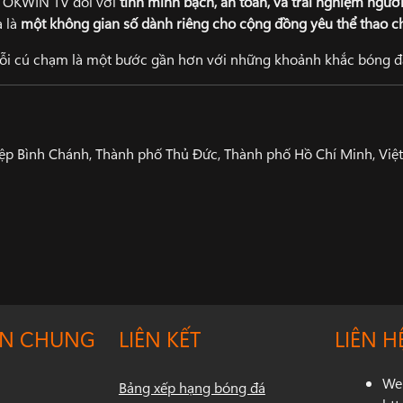
ủa OKWIN TV đối với
tính minh bạch, an toàn, và trải nghiệm ngườ
à là
một không gian số dành riêng cho cộng đồng yêu thể thao c
i cú chạm là một bước gần hơn với những khoảnh khắc bóng đá
p Bình Chánh, Thành phố Thủ Đức, Thành phố Hồ Chí Minh, Việ
IN CHUNG
LIÊN KẾT
LIÊN H
Web
Bảng xếp hạng bóng đá