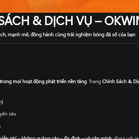
SÁCH & DỊCH VỤ – OKWI
ch, mạnh mẽ, đồng hành cùng trải nghiệm bóng đá số của bạn
 trong mọi hoạt động phát triển nền tảng
. Trang
Chính Sách & Dị
ng
uyên sâu
h
iễn phí – không quảng cáo – ổn định – và văn minh
, đúng với g