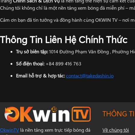
Trang
Chính Sách & Dịch Vụ
là nền tảng thể hiện sự cam kết c
Chúng tôi không chỉ là một nền tảng xem bóng đá miễn phí – m
Cảm ơn bạn đã tin tưởng và đồng hành cùng OKWIN TV – nơi mỗ
Thông Tin Liên Hệ Chính Thức
Trụ sở biên tập:
1014 Đường Phạm Văn Đồng , Phường Hiệ
Số điện thoại:
+84 899 416 763
Email hỗ trợ & hợp tác:
contact@takedashin.io
THÔNG T
Về chúng tôi
OkwinTV
là nền tảng xem trực tiếp bóng đá