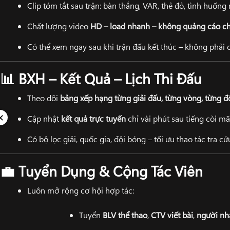
Clip tóm tắt sau trận: bàn thắng, VAR, thẻ đỏ, tình huống 
Chất lượng video
HD – load nhanh – không quảng cáo c
Có thể xem ngay sau khi trận đấu kết thúc – không phải 
BXH – Kết Quả – Lịch Thi Đấu
📊
Theo dõi
bảng xếp hạng từng giải đấu, từng vòng, từng đ
✕
Cập nhật
kết quả trực tuyến
chỉ vài phút sau tiếng còi m
Có bộ lọc giải, quốc gia, đội bóng – tối ưu thao tác tra cứ
Tuyển Dụng & Cộng Tác Viên
💼
Luôn mở rộng cơ hội hợp tác:
Tuyển
BLV thể thao
,
CTV viết bài
,
người nh