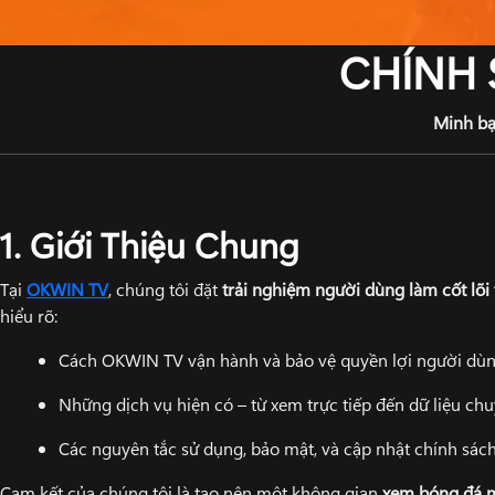
CHÍNH 
Minh bạ
1. Giới Thiệu Chung
Tại
OKWIN TV
, chúng tôi đặt
trải nghiệm người dùng làm cốt lõi
hiểu rõ:
Cách OKWIN TV vận hành và bảo vệ quyền lợi người dù
Những dịch vụ hiện có – từ xem trực tiếp đến dữ liệu ch
Các nguyên tắc sử dụng, bảo mật, và cập nhật chính sác
Cam kết của chúng tôi là tạo nên một không gian
xem bóng đá m