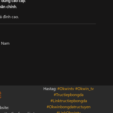
i dùng cao cấp
.
hân chính
.
 đỉnh cao.
t Nam
Hastag:
#Okwintv #Okwin_tv
Ệ
#Tructiepbongda
#Linktructiepbongda
#Okwinbongdatructuyen
site:
#LinkOkwintv