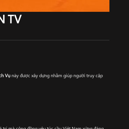
N TV
ch Vụ
này được xây dựng nhằm giúp người truy cập
iá trị mà cộng đồng yêu túc cầu Việt Nam xứng đáng