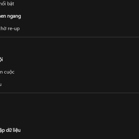
nổi bật
hen ngang
chờ re-up
ội
ãn cuộc
u
ập dữ liệu