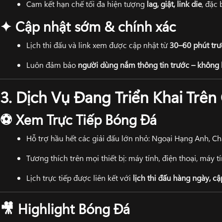
Cam kết hạn chế tối đa hiện tượng
lag, giật, link die
, đặc 
Cập nhật sớm & chính xác
✦
Lịch thi đấu và link xem được cập nhật từ
30–60 phút trư
Luôn đảm bảo
người dùng nắm thông tin trước – không 
3. Dịch Vụ Đang Triển Khai Trê
Xem Trực Tiếp Bóng Đá
⚽
Hỗ trợ hầu hết các giải đấu lớn nhỏ: Ngoại Hạng Anh, Ch
Tương thích trên mọi thiết bị: máy tính, điện thoại, máy 
Lịch trực tiếp được liên kết với
lịch thi đấu hàng ngày, c
Highlight Bóng Đá
🎥