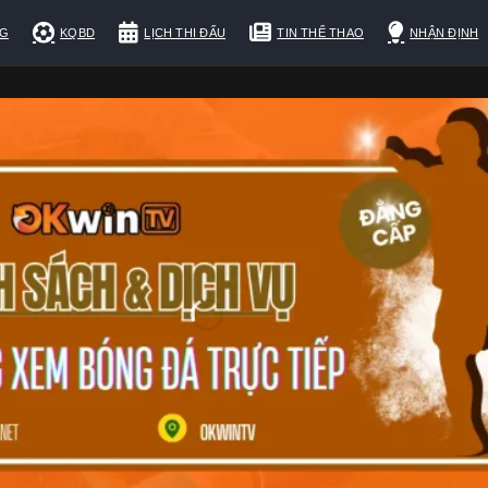
NG
KQBD
LỊCH THI ĐẤU
TIN THỂ THAO
NHẬN ĐỊNH