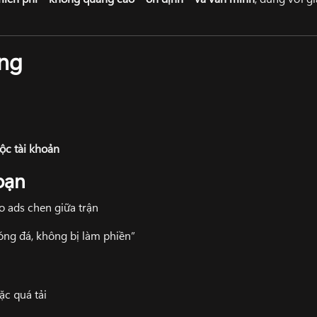
ảng
ộc tài khoản
oạn
 ads chen giữa trận
óng đá, không bị làm phiền”
c quá tải