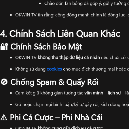
Chào đón fan bóng đá góp ý, gửi ý tưởng c
OKWIN TV tin rằng: cộng đồng mạnh chính là động lực lớn
4. Chính Sách Liên Quan Khác
Chính Sách Bảo Mật
🔐
OKWIN TV
không thu thập dữ liệu cá nhân
nếu chưa có s
Không sử dụng
cookies
cho mục đích thương mại hoặc 
Chống Spam & Quấy Rối
🚫
Cam kết giữ không gian tương tác
văn minh – lịch sự – 
Gỡ hoặc chặn mọi bình luận/ký tự gây rối, kích động ho
Phi Cá Cược – Phi Nhà Cái
⚠️
OKWIN TV
không cung cấp dịch vụ cá cược